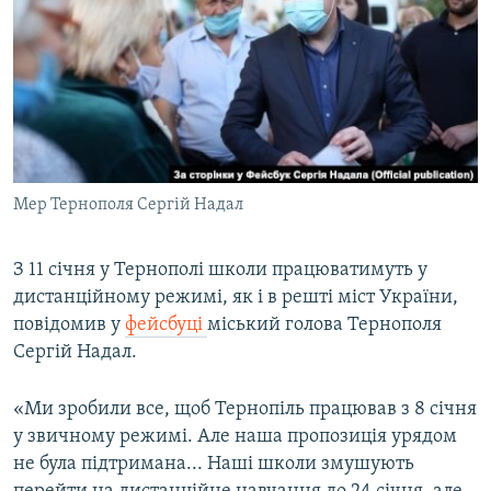
КИТАЙ.ВИКЛИКИ
МУЛЬТИМЕДІА
ФОТО
СПЕЦПРОЄКТИ
ПОДКАСТИ
Мер Тернополя Сергій Надал
КРИМ РЕАЛІЇ
РУС
З 11 січня у Тернополі школи працюватимуть у
дистанційному режимі, як і в решті міст України,
УКР
повідомив у
фейсбуці
міський голова Тернополя
КТАТ
Сергій Надал.
ДОЛУЧАЙСЯ!
«Ми зробили все, щоб Тернопіль працював з 8 січня
у звичному режимі. Але наша пропозиція урядом
не була підтримана... Наші школи змушують