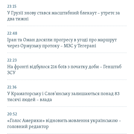
23:15
У Грузії знову стався масштабний блекаут – утретє за
два тижні
22:48
Іран та Оман досягли прогресу в угоді про маршрут
через Ормузьку протоку – МЗС у Тегерані
22:23
На фронті відбулося 216 боїв з початку доби – Генштаб
ЗСУ
21:36
У Краматорську і Слов’янську залишаються понад 83
тисячі людей – влада
20:52
«Голос Америки» відновить мовлення українською –
головний редактор