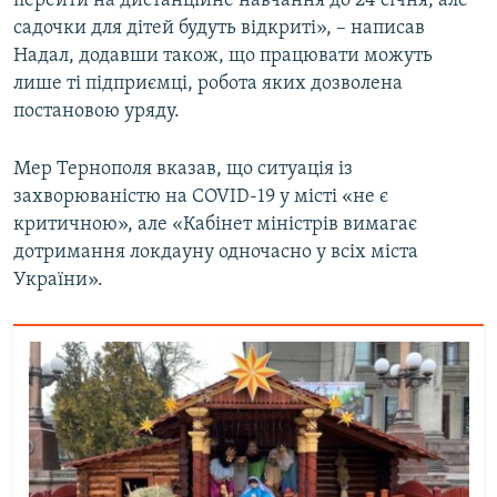
перейти на дистанційне навчання до 24 січня, але
садочки для дітей будуть відкриті», – написав
Надал, додавши також, що працювати можуть
Усі сайти RFE/RL
лише ті підприємці, робота яких дозволена
постановою уряду.
Мер Тернополя вказав, що ситуація із
захворюваністю на COVID-19 у місті «не є
критичною», але «Кабінет міністрів вимагає
дотримання локдауну одночасно у всіх міста
України».