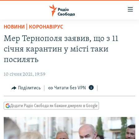
Доступність
посилання
Перейти
НОВИНИ | КОРОНАВІРУС
до
РАДІО СВОБОДА – 70 РОКІВ
Мер Тернополя заявив, що з 11
основного
ВСЕ ЗА ДОБУ
матеріалу
січня карантин у місті таки
СТАТТІ
Перейти
посилять
до
ВІЙНА
ПОЛІТИКА
основної
10 січня 2021, 19:59
РОСІЙСЬКА «ФІЛЬТРАЦІЯ»
ЕКОНОМІКА
навігації
Перейти
Поділитись
Читати без VPN
ДОНБАС.РЕАЛІЇ
СУСПІЛЬСТВО
до
КРИМ.РЕАЛІЇ
КУЛЬТУРА
пошуку
Додати Радіо Свобода як бажане джерело в Google
ТИ ЯК?
СПОРТ
СХЕМИ
УКРАЇНА
ПРИАЗОВ’Я
СВІТ