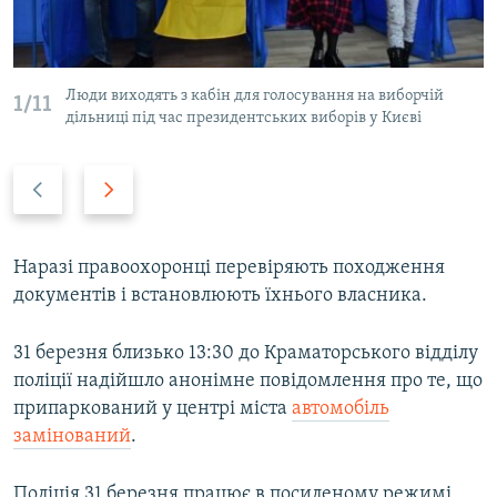
Люди виходять з кабін для голосування на виборчій
1/11
дільниці під час президентських виборів у Києві
Н
В
а
п
з
е
а
р
Наразі правоохоронці перевіряють походження
д
е
документів і встановлюють їхнього власника.
д
31 березня близько 13:30 до Краматорського відділу
поліції надійшло анонімне повідомлення про те, що
припаркований у центрі міста
автомобіль
замінований
.
Поліція 31 березня працює в посиленому режимі