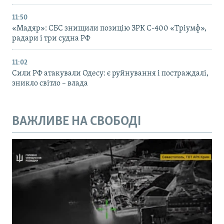
11:50
«Мадяр»: СБС знищили позицію ЗРК С-400 «Тріумф»,
радари і три судна РФ
11:02
Сили РФ атакували Одесу: є руйнування і постраждалі,
зникло світло – влада
ВАЖЛИВЕ НА СВОБОДІ