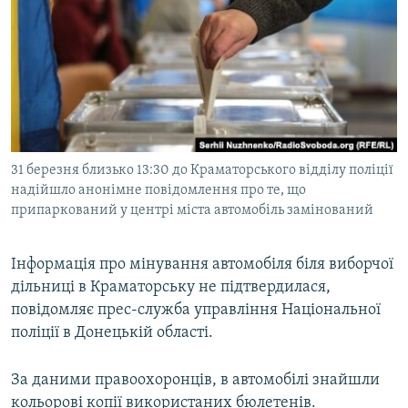
МУЛЬТИМЕДІА
ФОТО
СПЕЦПРОЄКТИ
ПОДКАСТИ
КРИМ РЕАЛІЇ
31 березня близько 13:30 до Краматорського відділу поліції
РУС
надійшло анонімне повідомлення про те, що
припаркований у центрі міста автомобіль замінований
УКР
КТАТ
Інформація про мінування автомобіля біля виборчої
дільниці в Краматорську не підтвердилася,
ДОЛУЧАЙСЯ!
повідомляє прес-служба управління Національної
поліції в Донецькій області.
За даними правоохоронців, в автомобілі знайшли
кольорові копії використаних бюлетенів.