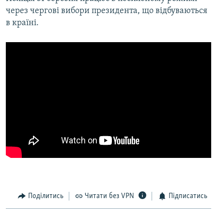
через чергові вибори президента, що відбуваються
в країні.
Поділитись
Читати без VPN
Підписатись