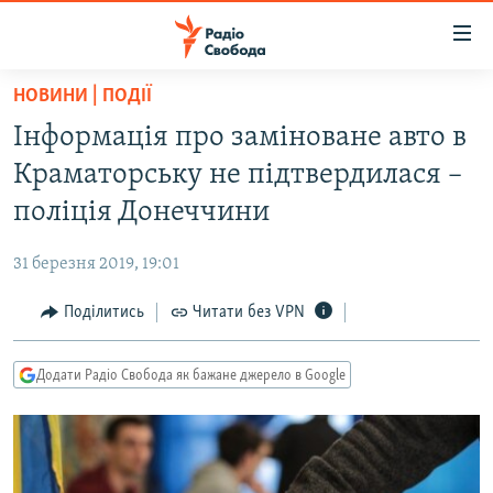
Доступність
посилання
Перейти
НОВИНИ | ПОДІЇ
до
РАДІО СВОБОДА – 70 РОКІВ
Інформація про заміноване авто в
основного
ВСЕ ЗА ДОБУ
матеріалу
Краматорську не підтвердилася –
СТАТТІ
Перейти
поліція Донеччини
до
ВІЙНА
ПОЛІТИКА
основної
31 березня 2019, 19:01
РОСІЙСЬКА «ФІЛЬТРАЦІЯ»
ЕКОНОМІКА
навігації
Перейти
Поділитись
Читати без VPN
ДОНБАС.РЕАЛІЇ
СУСПІЛЬСТВО
до
КРИМ.РЕАЛІЇ
КУЛЬТУРА
пошуку
Додати Радіо Свобода як бажане джерело в Google
ТИ ЯК?
СПОРТ
СХЕМИ
УКРАЇНА
КИТАЙ.ВИКЛИКИ
СВІТ