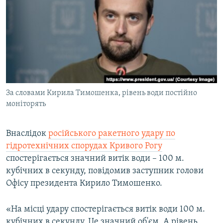
КИТАЙ.ВИКЛИКИ
МУЛЬТИМЕДІА
ФОТО
СПЕЦПРОЄКТИ
ПОДКАСТИ
За словами Кирила Тимошенка, рівень води постійно
моніторять
КРИМ РЕАЛІЇ
РУС
Внаслідок
російського ракетного удару по
УКР
гідротехнічних спорудах Кривого Рогу
КТАТ
спостерігається значний витік води – 100 м.
кубічних в секунду, повідомив заступник голови
Офісу президента Кирило Тимошенко.
ДОЛУЧАЙСЯ!
«На місці удару спостерігається витік води 100 м.
кубічних в секунду. Це значний об'єм. А рівень