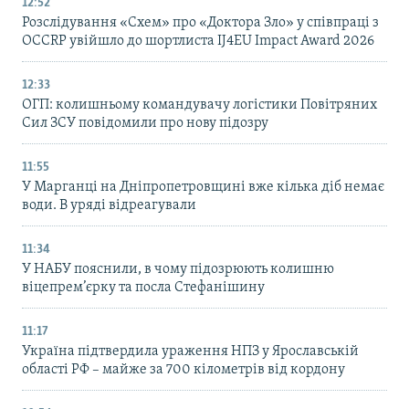
12:52
Розслідування «Схем» про «Доктора Зло» у співпраці з
OCCRP увійшло до шортлиста IJ4EU Impact Award 2026
12:33
ОГП: колишньому командувачу логістики Повітряних
Сил ЗСУ повідомили про нову підозру
11:55
У Марганці на Дніпропетровщині вже кілька діб немає
води. В уряді відреагували
11:34
У НАБУ пояснили, в чому підозрюють колишню
віцепрем’єрку та посла Стефанішину
11:17
Україна підтвердила ураження НПЗ у Ярославській
області РФ – майже за 700 кілометрів від кордону