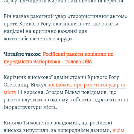
Офісу президента Кирило Тимошенко 14 вересня.
Він назвав ракетний удар «терористичним актом»
проти Кривого Рогу, вказавши на те, що ракети
націлені на критично важливі для
життєзабезпечення споруди.
Читайте також:
Російські ракети поцілили по
передмістю Запоріжжя – голова ОВА
Керівник військової адміністрації Кривого Рогу
Олександр Вілкул
повідомив про ракетний удар по
місту
14 вересня. Згодом Вілкул повідомив, що
ракети влучили по одному з об’єктів гідротехнічної
інфраструктури міста.
Кирило Тимошенко повідомив, що російські
війська випустили, за попередніми даними,
вісім