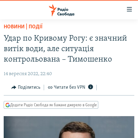
Доступність
посилання
Перейти
НОВИНИ | ПОДІЇ
до
РАДІО СВОБОДА – 70 РОКІВ
Удар по Кривому Рогу: є значний
основного
ВСЕ ЗА ДОБУ
матеріалу
витік води, але ситуація
СТАТТІ
Перейти
контрольована – Тимошенко
до
ВІЙНА
ПОЛІТИКА
основної
14 вересня 2022, 22:40
РОСІЙСЬКА «ФІЛЬТРАЦІЯ»
ЕКОНОМІКА
навігації
Перейти
Поділитись
Читати без VPN
ДОНБАС.РЕАЛІЇ
СУСПІЛЬСТВО
до
КРИМ.РЕАЛІЇ
КУЛЬТУРА
пошуку
Додати Радіо Свобода як бажане джерело в Google
ТИ ЯК?
СПОРТ
СХЕМИ
УКРАЇНА
ПРИАЗОВ’Я
СВІТ