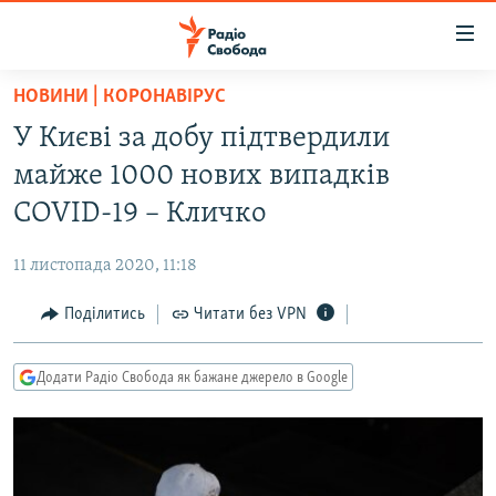
Доступність
посилання
Перейти
НОВИНИ | КОРОНАВІРУС
до
РАДІО СВОБОДА – 70 РОКІВ
У Києві за добу підтвердили
основного
ВСЕ ЗА ДОБУ
матеріалу
майже 1000 нових випадків
СТАТТІ
Перейти
COVID-19 – Кличко
до
ВІЙНА
ПОЛІТИКА
основної
11 листопада 2020, 11:18
РОСІЙСЬКА «ФІЛЬТРАЦІЯ»
ЕКОНОМІКА
навігації
Перейти
Поділитись
Читати без VPN
ДОНБАС.РЕАЛІЇ
СУСПІЛЬСТВО
до
КРИМ.РЕАЛІЇ
КУЛЬТУРА
пошуку
Додати Радіо Свобода як бажане джерело в Google
ТИ ЯК?
СПОРТ
СХЕМИ
УКРАЇНА
КИТАЙ.ВИКЛИКИ
СВІТ