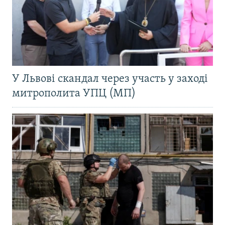
У Львові скандал через участь у заході
митрополита УПЦ (МП)