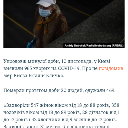
МУЛЬТИМЕДІА
ФОТО
СПЕЦПРОЄКТИ
ПОДКАСТИ
КРИМ РЕАЛІЇ
РУС
Упродовж минулої доби, 10 листопада, у Києві
виявили 965 хворих на COVID-19. Про це
повідомив
УКР
мер Києва Віталій Кличко.
КТАТ
Померли протягом доби 20 людей, одужали 469.
ДОЛУЧАЙСЯ!
«Захворіли 547 жінок віком від 18 до 88 років, 358
чоловіків віком від 18 до 89 років, 28 дівчаток від 1
до 17 років і 32 хлопчики від 9 місяців до 17 років.
Захворів також 31 медик. До лікарень столиці