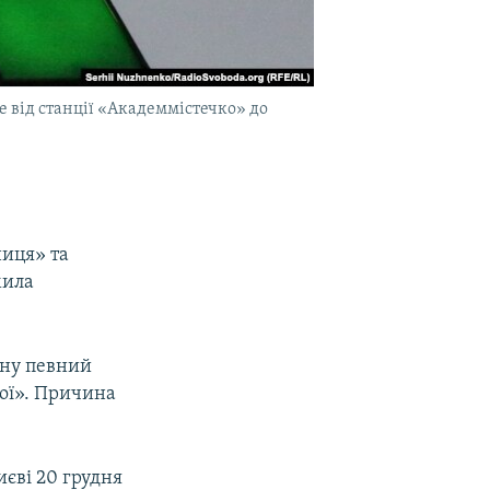
е від станції «Академмістечко» до
ниця» та
мила
ену певний
ної». Причина
иєві 20 грудня