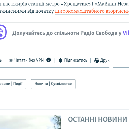
я пасажирів станції метро «Хрещатик» і «Майдан Неза
 зачиненими від початку
широкомасштабного вторгнення
Долучайтесь до спільноти Радіо Свобода у
Vi
ь
Читати без VPN
Підписатись
Друк
овини | Події
Новини | Суспільство
ОСТАННІ НОВИНИ