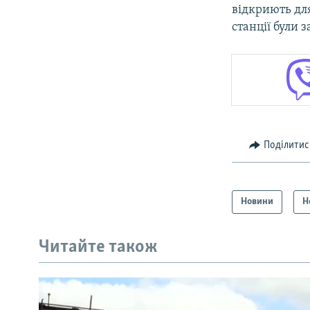
відкриють дл
станції були
Поділитис
Новини
Н
Читайте також