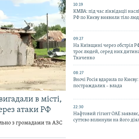
10:19
КМВА: під час ліквідації насл
РФ по Києву виявили тіло лю
09:27
На Київщині через обстріл Р
троє людей, серед них дитина
Ткаченко
08:27
Вночі Росія вдарила по Києву:
постраждалих – влада
вигадали в місті,
22:30
ерез атаки РФ
Нафтовий гігант ОАЕ заявляє
суттєво вплинули на його дія
ільно з громадами та АЗС