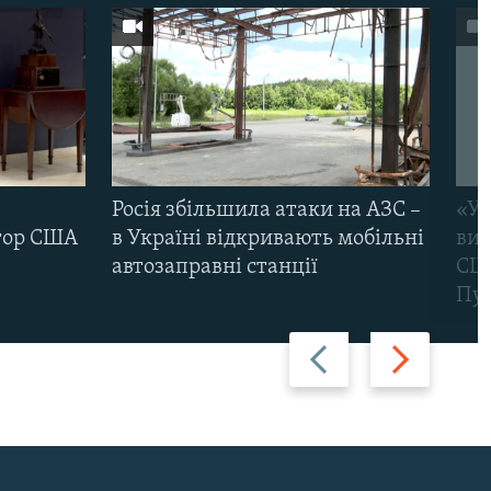
Росія збільшила атаки на АЗС –
«Ук
тор США
в Україні відкривають мобільні
вик
автозаправні станції
США
Пут
Назад
Вперед