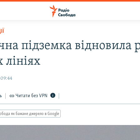
ІЇ
чна підземка відновила 
х лініях
 09:44
ь
Читати без VPN
обода як бажане джерело в Google