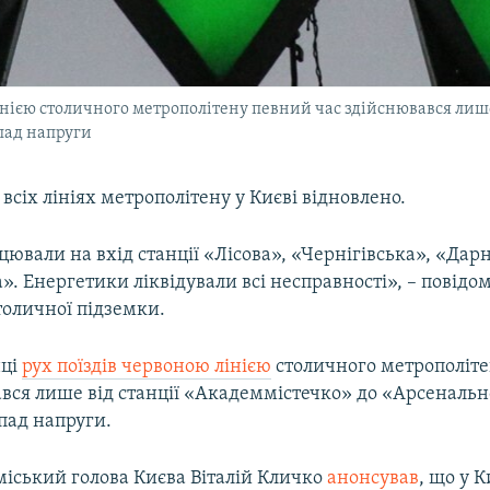
лінією столичного метрополітену певний час здійснювався лиш
пад напруги
а всіх лініях метрополітену у Києві відновлено.
ювали на вхід станції «Лісова», «Чернігівська», «Дар
. Енергетики ліквідували всі несправності», – повідо
толичної підземки.
нці
рух поїздів червоною лінією
столичного метрополіт
ався лише від станції «Академмістечко» до «Арсеналь
пад напруги.
міський голова Києва Віталій Кличко
анонсував
, що у К