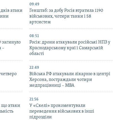
09:49
ідків атаки
Генштаб: за добу Росія втратила 1190
дини
військових, чотири танки і 58
артсистем
08:51
Ф загинуло
Росія: дрони атакували російські НПЗ у
 –
Краснодарському краї і Самарській
області
22:49
 четверо
Війська РФ атакували лікарню в центрі
Херсона, постраждали чотири
медпрацівниці – МВА
21:56
, що атаки
У «Скелі» прокоментували
льність
переведення військових в інші
підрозділи