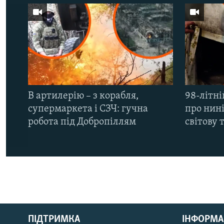
В артилерію – з корабля,
98-літні
супермаркета і СЗЧ: гучна
про нин
робота під Добропіллям
світову 
КРИМ РЕАЛІЇ
РУС
ПІДТРИМКА
ІНФОРМА
УКР