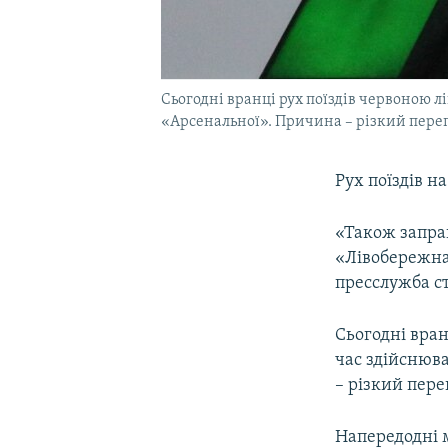
Сьогодні вранці рух поїздів червоною 
«Арсенальної». Причина – різкий пере
Рух поїздів н
«Також запрац
«Лівобережна»
пресслужба с
Сьогодні вра
час здійснюв
– різкий пере
Напередодні 