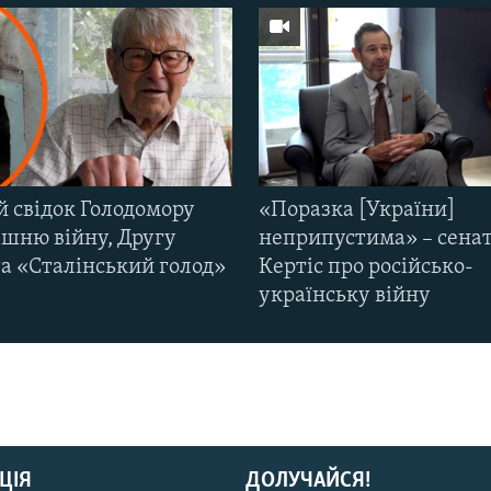
й свідок Голодомору
«Поразка [України]
ішню війну, Другу
неприпустима» – сена
та «Сталінський голод»
Кертіс про російсько-
українську війну
ЦІЯ
ДОЛУЧАЙСЯ!