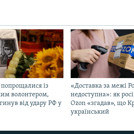
 попрощалися із
«Доставка за межі Ро
ким волонтером,
недоступна»: як рос
гинув від удару РФ у
Ozon «згадав», що 
і
український