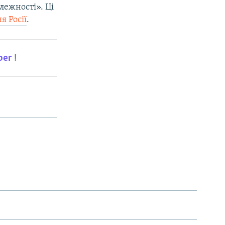
лежності». Ці
 Росії
.
ber
!