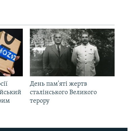
сії
День пам'яті жертв
ійський
сталінського Великого
Крим
терору