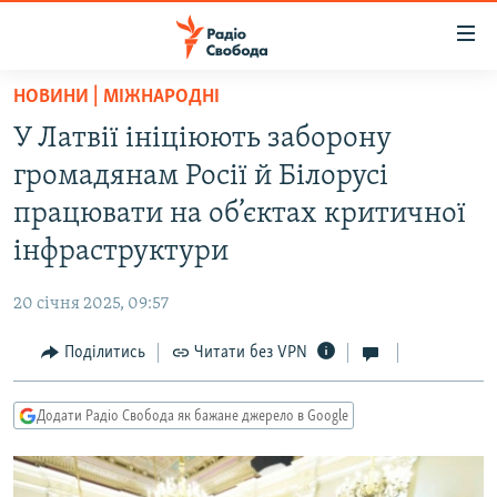
Доступність
посилання
Перейти
НОВИНИ | МІЖНАРОДНІ
до
РАДІО СВОБОДА – 70 РОКІВ
У Латвії ініціюють заборону
основного
ВСЕ ЗА ДОБУ
матеріалу
громадянам Росії й Білорусі
СТАТТІ
Перейти
працювати на об’єктах критичної
до
ВІЙНА
ПОЛІТИКА
інфраструктури
основної
РОСІЙСЬКА «ФІЛЬТРАЦІЯ»
ЕКОНОМІКА
навігації
20 січня 2025, 09:57
Перейти
ДОНБАС.РЕАЛІЇ
СУСПІЛЬСТВО
до
Поділитись
Читати без VPN
КРИМ.РЕАЛІЇ
КУЛЬТУРА
пошуку
ТИ ЯК?
СПОРТ
Додати Радіо Свобода як бажане джерело в Google
СХЕМИ
УКРАЇНА
ПРИАЗОВ’Я
СВІТ