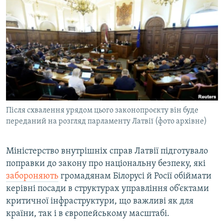
КИТАЙ.ВИКЛИКИ
МУЛЬТИМЕДІА
ФОТО
СПЕЦПРОЄКТИ
ПОДКАСТИ
КРИМ РЕАЛІЇ
Після схвалення урядом цього законопроєкту він буде
РУС
переданий на розгляд парламенту Латвії (фото архівне)
УКР
Міністерство внутрішніх справ Латвії підготувало
КТАТ
поправки до закону про національну безпеку, які
забороняють
громадянам Білорусі й Росії обіймати
ДОЛУЧАЙСЯ!
керівні посади в структурах управління об’єктами
критичної інфраструктури, що важливі як для
країни, так і в європейському масштабі.