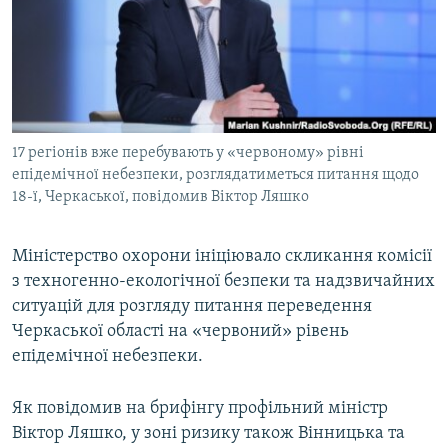
МУЛЬТИМЕДІА
ФОТО
СПЕЦПРОЄКТИ
ПОДКАСТИ
17 регіонів вже перебувають у «червоному» рівні
епідемічної небезпеки, розглядатиметься питання щодо
КРИМ РЕАЛІЇ
18-ї, Черкаської, повідомив Віктор Ляшко
РУС
УКР
Міністерство охорони ініціювало скликання комісії
КТАТ
з техногенно-екологічної безпеки та надзвичайних
ситуацій для розгляду питання переведення
Черкаської області на «червоний» рівень
ДОЛУЧАЙСЯ!
епідемічної небезпеки.
Як повідомив на брифінгу профільний міністр
Віктор Ляшко, у зоні ризику також Вінницька та