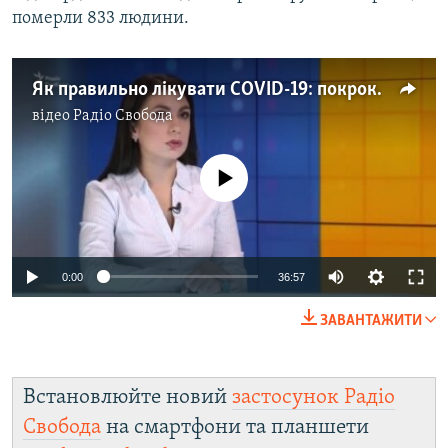
померли 833 людини.
Як правильно лікувати COVID-19: покрокова інструкція від лікарки Аріани Мохаммад
відео
Радіо Свобода
No media source currently available
0:00
36:57
ЗАВАНТАЖИТИ
Встановлюйте новий
застосунок Радіо
Свобода
на смартфони та планшети