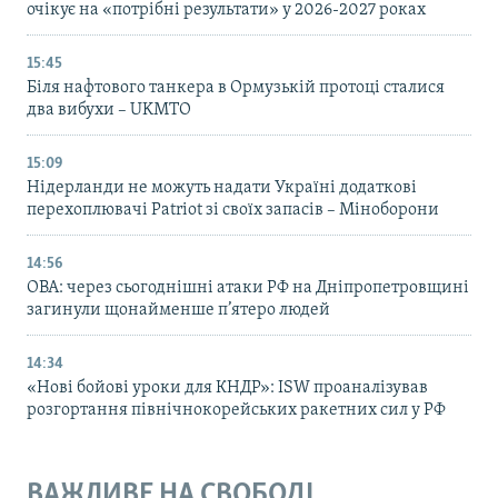
очікує на «потрібні результати» у 2026-2027 роках
15:45
Біля нафтового танкера в Ормузькій протоці сталися
два вибухи – UKMTO
15:09
Нідерланди не можуть надати Україні додаткові
перехоплювачі Patriot зі своїх запасів – Міноборони
14:56
ОВА: через сьогоднішні атаки РФ на Дніпропетровщині
загинули щонайменше п’ятеро людей
14:34
«Нові бойові уроки для КНДР»: ISW проаналізував
розгортання північнокорейських ракетних сил у РФ
ВАЖЛИВЕ НА СВОБОДІ