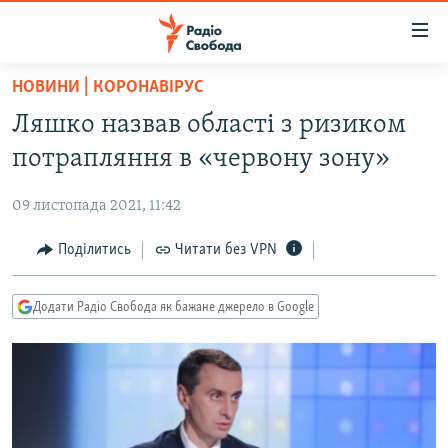
Доступність
посилання
Перейти
НОВИНИ | КОРОНАВІРУС
до
РАДІО СВОБОДА – 70 РОКІВ
Ляшко назвав області з ризиком
основного
ВСЕ ЗА ДОБУ
матеріалу
потрапляння в «червону зону»
СТАТТІ
Перейти
до
09 листопада 2021, 11:42
ВІЙНА
ПОЛІТИКА
основної
РОСІЙСЬКА «ФІЛЬТРАЦІЯ»
Поділитись
Читати без VPN
ЕКОНОМІКА
навігації
Перейти
ДОНБАС.РЕАЛІЇ
СУСПІЛЬСТВО
до
Додати Радіо Свобода як бажане джерело в Google
КРИМ.РЕАЛІЇ
КУЛЬТУРА
пошуку
ТИ ЯК?
СПОРТ
СХЕМИ
УКРАЇНА
КИТАЙ.ВИКЛИКИ
СВІТ