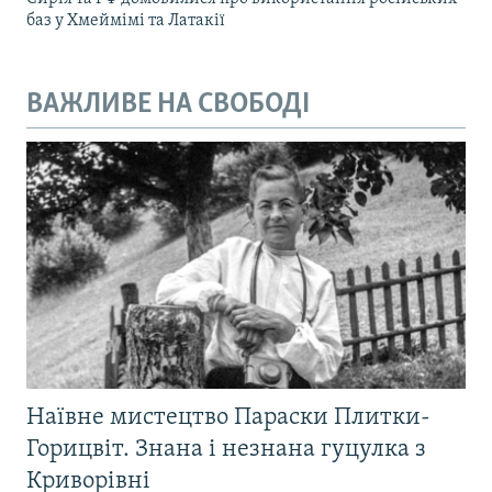
баз у Хмеймімі та Латакії
ВАЖЛИВЕ НА СВОБОДІ
Наївне мистецтво Параски Плитки-
Горицвіт. Знана і незнана гуцулка з
Криворівні