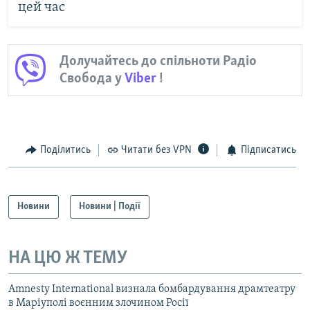
цей час
Долучайтесь до спільноти Радіо
Свобода у
Viber
!
Поділитись
Читати без VPN
Підписатись
Новини
Новини | Події
НА ЦЮ Ж ТЕМУ
Amnesty International визнала бомбардування драмтеатру
в Маріуполі воєнним злочином Росії