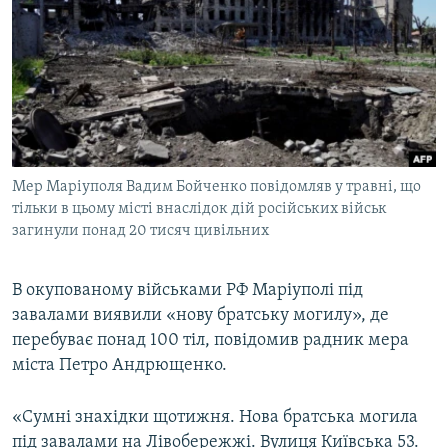
МУЛЬТИМЕДІА
ФОТО
СПЕЦПРОЄКТИ
ПОДКАСТИ
КРИМ РЕАЛІЇ
Мер Маріуполя Вадим Бойченко повідомляв у травні, що
РУС
тільки в цьому місті внаслідок дій російських військ
загинули понад 20 тисяч цивільних
УКР
КТАТ
В окупованому військами РФ Маріуполі під
завалами виявили «нову братську могилу», де
ДОЛУЧАЙСЯ!
перебуває понад 100 тіл, повідомив радник мера
міста Петро Андрющенко.
«Сумні знахідки щотижня. Нова братська могила
під завалами на Лівобережжі. Вулиця Київська 53.