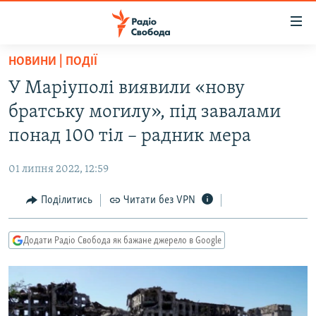
Доступність
посилання
Перейти
НОВИНИ | ПОДІЇ
до
РАДІО СВОБОДА – 70 РОКІВ
У Маріуполі виявили «нову
основного
ВСЕ ЗА ДОБУ
матеріалу
братську могилу», під завалами
СТАТТІ
Перейти
понад 100 тіл – радник мера
до
ВІЙНА
ПОЛІТИКА
основної
01 липня 2022, 12:59
РОСІЙСЬКА «ФІЛЬТРАЦІЯ»
ЕКОНОМІКА
навігації
Перейти
Поділитись
Читати без VPN
ДОНБАС.РЕАЛІЇ
СУСПІЛЬСТВО
до
КРИМ.РЕАЛІЇ
КУЛЬТУРА
пошуку
Додати Радіо Свобода як бажане джерело в Google
ТИ ЯК?
СПОРТ
СХЕМИ
УКРАЇНА
КИТАЙ.ВИКЛИКИ
СВІТ