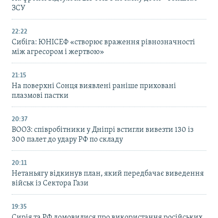
ЗСУ
22:22
Сибіга: ЮНІСЕФ «створює враження рівнозначності
між агресором і жертвою»
21:15
На поверхні Сонця виявлені раніше приховані
плазмові пастки
20:37
ВООЗ: співробітники у Дніпрі встигли вивезти 130 із
300 палет до удару РФ по складу
20:11
Нетаньягу відкинув план, який передбачає виведення
військ із Сектора Гази
19:35
Сирія та РФ домовилися про використання російських