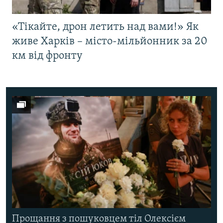
«Тікайте, дрон летить над вами!» Як
живе Харків – місто-мільйонник за 20
км від фронту
Прощання з пошуковцем тіл Олексієм