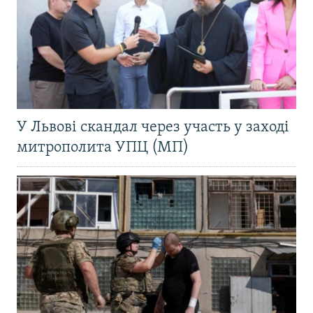
У Львові скандал через участь у заході
митрополита УПЦ (МП)