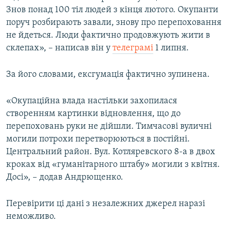
Знов понад 100 тіл людей з кінця лютого. Окупанти
Усі сайти RFE/RL
поруч розбирають завали, знову про перепоховання
не йдеться. Люди фактично продовжують жити в
склепах», – написав він у
телеграмі
1 липня.
За його словами, ексгумація фактично зупинена.
«Окупаційна влада настільки захопилася
створенням картинки відновлення, що до
перепоховань руки не дійшли. Тимчасові вуличні
могили потрохи перетворюються в постійні.
Центральний район. Вул. Котляревского 8-а в двох
кроках від «гуманітарного штабу» могили з квітня.
Досі», – додав Андрющенко.
Перевірити ці дані з незалежних джерел наразі
неможливо.