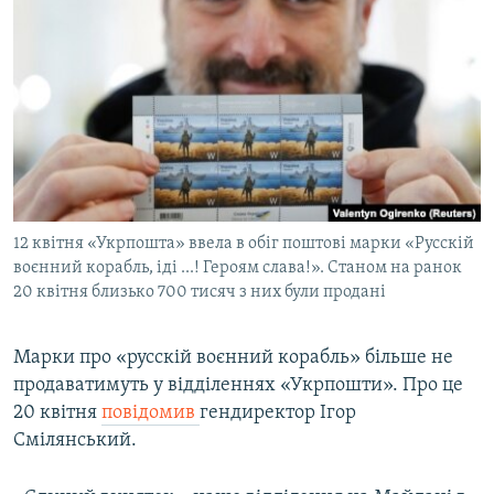
МУЛЬТИМЕДІА
ФОТО
СПЕЦПРОЄКТИ
ПОДКАСТИ
КРИМ РЕАЛІЇ
РУС
12 квітня «Укрпошта» ввела в обіг поштові марки «Русскій
УКР
воєнний корабль, іді ...! Героям слава!». Станом на ранок
20 квітня близько 700 тисяч з них були продані
КТАТ
Марки про «русскій воєнний корабль» більше не
ДОЛУЧАЙСЯ!
продаватимуть у відділеннях «Укрпошти». Про це
20 квітня
повідомив
гендиректор Ігор
Смілянський.