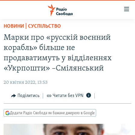
Доступність
посилання
Перейти
НОВИНИ | СУСПІЛЬСТВО
до
РАДІО СВОБОДА – 70 РОКІВ
Марки про «русскій воєнний
основного
ВСЕ ЗА ДОБУ
матеріалу
корабль» більше не
СТАТТІ
Перейти
продаватимуть у відділеннях
до
ВІЙНА
ПОЛІТИКА
«Укрпошти» –Смілянський
основної
РОСІЙСЬКА «ФІЛЬТРАЦІЯ»
ЕКОНОМІКА
навігації
20 квітня 2022, 13:53
Перейти
ДОНБАС.РЕАЛІЇ
СУСПІЛЬСТВО
до
Поділитись
Читати без VPN
КРИМ.РЕАЛІЇ
КУЛЬТУРА
пошуку
ТИ ЯК?
СПОРТ
Додати Радіо Свобода як бажане джерело в Google
СХЕМИ
УКРАЇНА
КИТАЙ.ВИКЛИКИ
СВІТ