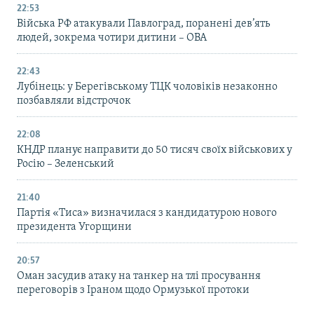
22:53
Війська РФ атакували Павлоград, поранені дев’ять
людей, зокрема чотири дитини – ОВА
22:43
Лубінець: у Берегівському ТЦК чоловіків незаконно
позбавляли відстрочок
22:08
КНДР планує направити до 50 тисяч своїх військових у
Росію – Зеленський
21:40
Партія «Тиса» визначилася з кандидатурою нового
президента Угорщини
20:57
Оман засудив атаку на танкер на тлі просування
переговорів з Іраном щодо Ормузької протоки