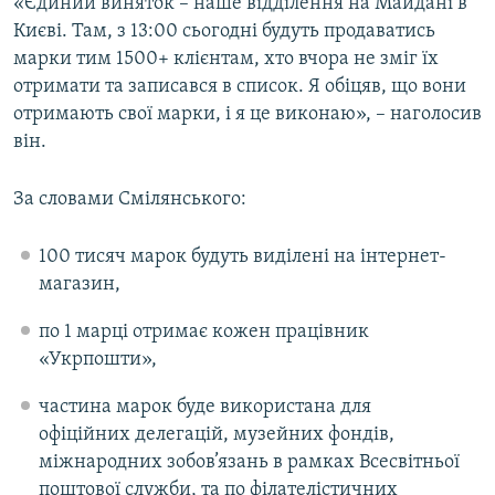
«Єдиний виняток – наше відділення на Майдані в
Усі сайти RFE/RL
Києві. Там, з 13:00 сьогодні будуть продаватись
марки тим 1500+ клієнтам, хто вчора не зміг їх
отримати та записався в список. Я обіцяв, що вони
отримають свої марки, і я це виконаю», – наголосив
він.
За словами Смілянського:
100 тисяч марок будуть виділені на інтернет-
магазин,
по 1 марці отримає кожен працівник
«Укрпошти»,
частина марок буде використана для
офіційних делегацій, музейних фондів,
міжнародних зобов’язань в рамках Всесвітньої
поштової служби, та по філателістичних