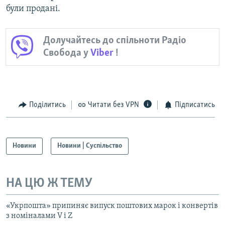
були продані.
Долучайтесь до спільноти Радіо
Свобода у
Viber
!
Поділитись
Читати без VPN
Підписатись
Новини
Новини | Суспільство
НА ЦЮ Ж ТЕМУ
«Укрпошта» припиняє випуск поштових марок і конвертів
з номіналами V і Z