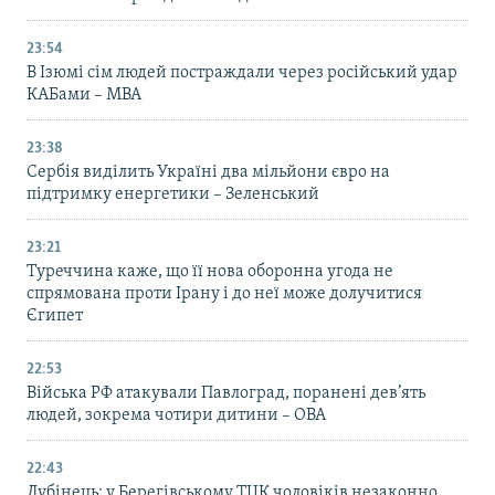
23:54
В Ізюмі сім людей постраждали через російський удар
КАБами – МВА
23:38
Сербія виділить Україні два мільйони євро на
підтримку енергетики – Зеленський
23:21
Туреччина каже, що її нова оборонна угода не
спрямована проти Ірану і до неї може долучитися
Єгипет
22:53
Війська РФ атакували Павлоград, поранені дев’ять
людей, зокрема чотири дитини – ОВА
22:43
Лубінець: у Берегівському ТЦК чоловіків незаконно