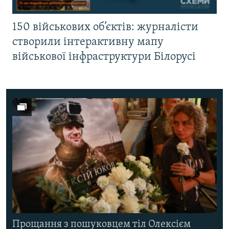
150 військових об’єктів: журналісти
створили інтерактивну мапу
військової інфраструктури Білорусі
Прощання з пошуковцем тіл Олексієм