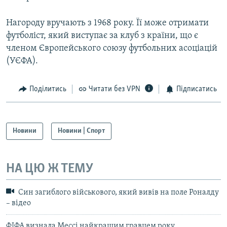
Усі сайти RFE/RL
Нагороду вручають з 1968 року. Її може отримати
футболіст, який виступає за клуб з країни, що є
членом Європейського союзу футбольних асоціацій
(УЄФА).
Поділитись
Читати без VPN
Підписатись
Новини
Новини | Спорт
НА ЦЮ Ж ТЕМУ
Син загиблого військового, який вивів на поле Роналду
– відео
ФІФА визнала Мессі найкращим гравцем року