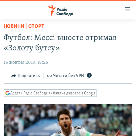
Доступність
посилання
Перейти
НОВИНИ | СПОРТ
до
РАДІО СВОБОДА – 70 РОКІВ
Футбол: Мессі вшосте отримав
основного
ВСЕ ЗА ДОБУ
матеріалу
«Золоту бутсу»
СТАТТІ
Перейти
до
16 жовтня 2019, 18:26
ВІЙНА
ПОЛІТИКА
основної
РОСІЙСЬКА «ФІЛЬТРАЦІЯ»
Поділитись
Читати без VPN
ЕКОНОМІКА
навігації
Перейти
ДОНБАС.РЕАЛІЇ
СУСПІЛЬСТВО
до
Додати Радіо Свобода як бажане джерело в Google
КРИМ.РЕАЛІЇ
КУЛЬТУРА
пошуку
ТИ ЯК?
СПОРТ
СХЕМИ
УКРАЇНА
КИТАЙ.ВИКЛИКИ
СВІТ