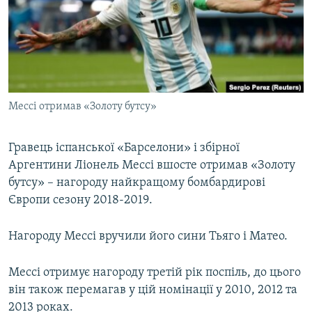
МУЛЬТИМЕДІА
ФОТО
СПЕЦПРОЄКТИ
ПОДКАСТИ
Мессі отримав «Золоту бутсу»
КРИМ РЕАЛІЇ
РУС
Гравець іспанської «Барселони» і збірної
Аргентини Ліонель Мессі вшосте отримав «Золоту
УКР
бутсу» – нагороду найкращому бомбардирові
КТАТ
Європи сезону 2018-2019.
ДОЛУЧАЙСЯ!
Нагороду Мессі вручили його сини Тьяго і Матео.
Мессі отримує нагороду третій рік поспіль, до цього
він також перемагав у цій номінації у 2010, 2012 та
2013 роках.