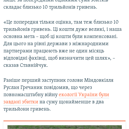
лише за попередніми оцінками сума збитків
складає близько 10 трильйонів гривень.
«Це попередня тільки оцінка, там теж близько 10
трильйонів гривень. Ці кошти дуже великі, і наша
основна мета – щоб ці кошти були компенсовані.
Для цього на рівні держави з міжнародними
партнерами працюють вже не один місяць
відповідні фахівці, щоб визначити цей шлях», –
сказав Ставнійчук.
Раніше перший заступник голови Міндовкілля
Руслан Гречаник повідомив, що через
повномасштабну війну
екології України були
завдані збитки
на суму щонайменше в два
трильйони гривень.