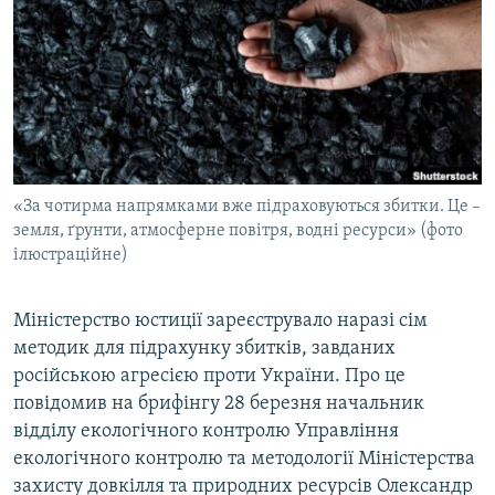
МУЛЬТИМЕДІА
ФОТО
СПЕЦПРОЄКТИ
ПОДКАСТИ
КРИМ РЕАЛІЇ
«За чотирма напрямками вже підраховуються збитки. Це –
РУС
земля, ґрунти, атмосферне повітря, водні ресурси» (фото
ілюстраційне)
УКР
КТАТ
Міністерство юстиції зареєструвало наразі сім
методик для підрахунку збитків, завданих
ДОЛУЧАЙСЯ!
російською агресією проти України. Про це
повідомив на брифінгу 28 березня начальник
відділу екологічного контролю Управління
екологічного контролю та методології Міністерства
захисту довкілля та природних ресурсів Олександр