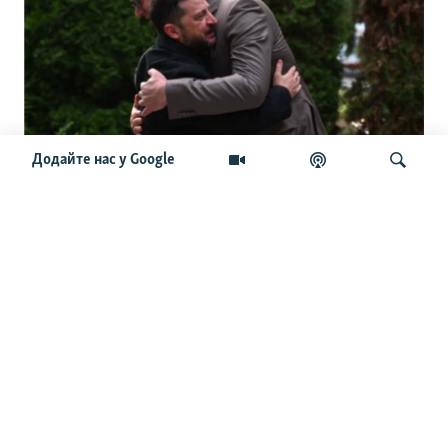
Додайте нас у Google
Зеленський у Сербії. «Сподіваємося на
зміну ставлення Белграда до Києва».
Чого очікують від візиту
Шукати
ОСТАННІ НОВИНИ
22:30
Нафтовий гігант ОАЕ заявляє, що атаки суттєво
вплинули на його діяльність