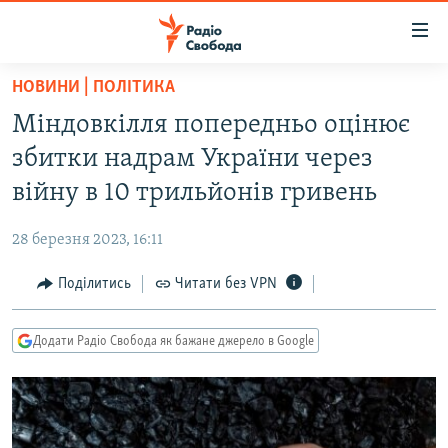
Доступність
посилання
Перейти
НОВИНИ | ПОЛІТИКА
до
РАДІО СВОБОДА – 70 РОКІВ
Міндовкілля попередньо оцінює
основного
ВСЕ ЗА ДОБУ
матеріалу
збитки надрам України через
СТАТТІ
Перейти
війну в 10 трильйонів гривень
до
ВІЙНА
ПОЛІТИКА
основної
28 березня 2023, 16:11
РОСІЙСЬКА «ФІЛЬТРАЦІЯ»
ЕКОНОМІКА
навігації
Перейти
Поділитись
Читати без VPN
ДОНБАС.РЕАЛІЇ
СУСПІЛЬСТВО
до
КРИМ.РЕАЛІЇ
КУЛЬТУРА
пошуку
Додати Радіо Свобода як бажане джерело в Google
ТИ ЯК?
СПОРТ
СХЕМИ
УКРАЇНА
КИТАЙ.ВИКЛИКИ
СВІТ