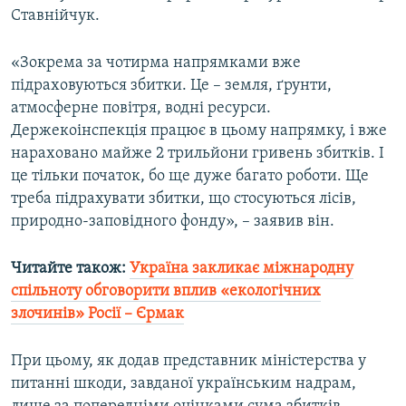
Ставнійчук.
Усі сайти RFE/RL
«Зокрема за чотирма напрямками вже
підраховуються збитки. Це – земля, ґрунти,
атмосферне повітря, водні ресурси.
Держекоінспекція працює в цьому напрямку, і вже
нараховано майже 2 трильйони гривень збитків. І
це тільки початок, бо ще дуже багато роботи. Ще
треба підрахувати збитки, що стосуються лісів,
природно-заповідного фонду», – заявив він.
Читайте також:
Україна закликає міжнародну
спільноту обговорити вплив «екологічних
злочинів» Росії – Єрмак
При цьому, як додав представник міністерства у
питанні шкоди, завданої українським надрам,