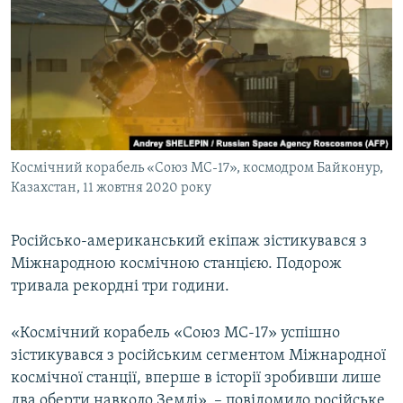
МУЛЬТИМЕДІА
ФОТО
СПЕЦПРОЄКТИ
ПОДКАСТИ
КРИМ РЕАЛІЇ
Космічний корабель «Союз МС-17», космодром Байконур,
РУС
Казахстан, 11 жовтня 2020 року
УКР
Російсько-американський екіпаж зістикувався з
КТАТ
Міжнародною космічною станцією. Подорож
тривала рекордні три години.
ДОЛУЧАЙСЯ!
«Космічний корабель «Союз МС-17» успішно
зістикувався з російським сегментом Міжнародної
космічної станції, вперше в історії зробивши лише
два оберти навколо Землі», – повідомило російське