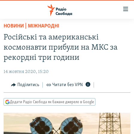
Доступність
посилання
Перейти
НОВИНИ | МІЖНАРОДНІ
до
РАДІО СВОБОДА – 70 РОКІВ
Російські та американські
основного
ВСЕ ЗА ДОБУ
матеріалу
космонавти прибули на МКС за
СТАТТІ
Перейти
рекордні три години
до
ВІЙНА
ПОЛІТИКА
основної
14 жовтня 2020, 15:20
РОСІЙСЬКА «ФІЛЬТРАЦІЯ»
ЕКОНОМІКА
навігації
Перейти
Поділитись
Читати без VPN
ДОНБАС.РЕАЛІЇ
СУСПІЛЬСТВО
до
КРИМ.РЕАЛІЇ
КУЛЬТУРА
пошуку
Додати Радіо Свобода як бажане джерело в Google
ТИ ЯК?
СПОРТ
СХЕМИ
УКРАЇНА
КИТАЙ.ВИКЛИКИ
СВІТ