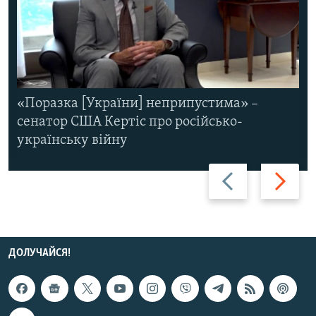
«Поразка [України] неприпустима» –
сенатор США Кертіс про російсько-
українську війну
Назад
Вперед
ДОЛУЧАЙСЯ!