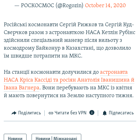
— РОСКОСМОС (@Rogozin)
October 14, 2020
Російські космонавти Сергій Рижков та Сергій Куд-
Сверчков разом з астронавткою НАСА Кетлін Рубінс
здійснили спеціальний маневр після вильоту з
космодрому Байконур в Казахстані, що дозволило
їм швидше потрапити на МКС.
На станції космонавти долучилися до
астронавта
НАСА Кріса Кассіді та росіян Анатолія Іванишина й
Івана Вагнера
. Вони перебувають на МКС із квітня
й мають повернутися на Землю наступного тижня.
Поділитись
Читати без VPN
Підписатись
Новини
Новини | Міжнародні