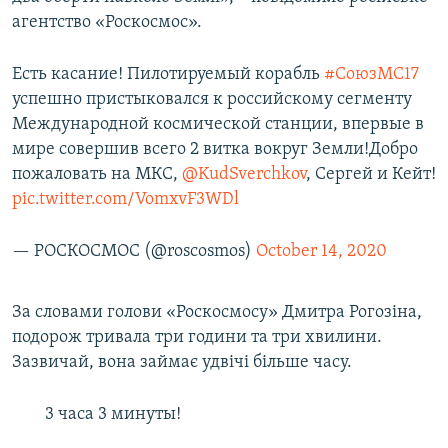
Усі сайти RFE/RL
агентство «Роскосмос».
Есть касание! Пилотируемый корабль
#СоюзМС17
успешно пристыковался к российскому сегменту
Международной космической станции, впервые в
мире совершив всего 2 витка вокруг Земли!Добро
пожаловать на МКС,
@KudSverchkov
, Сергей и Кейт!
pic.twitter.com/VomxvF3WDl
— РОСКОСМОС (@roscosmos)
October 14, 2020
За словами голови «Роскосмосу» Дмитра Рогозіна,
подорож тривала три години та три хвилини.
Зазвичай, вона займає удвічі більше часу.
3 часа 3 минуты!