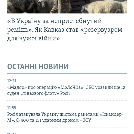
«В Україну за непристебнутий
ремінь». Як Кавказ став «резервуаром
для чужої війни»
ОСТАННІ НОВИНИ
12:21
«Мадяр» про операцію «МоЛоЧКа»: СБС уразили ще 12
суден «тіньового флоту» Росії
11:55
Росія атакувала Україну шістьма ракетами «Іскандер-
М», С-400 та 151 ударним дроном – ЗСУ