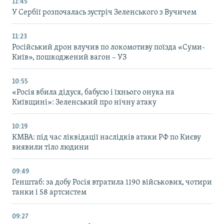
11:45
У Сербії розпочалась зустріч Зеленського з Вучичем
11:23
Російський дрон влучив по локомотиву поїзда «Суми-
Київ», пошкоджений вагон – УЗ
10:55
«Росія вбила дідуся, бабусю і їхнього онука на
Київщині»: Зеленський про нічну атаку
10:19
КМВА: під час ліквідації наслідків атаки РФ по Києву
виявили тіло людини
09:49
Генштаб: за добу Росія втратила 1190 військових, чотири
танки і 58 артсистем
09:27