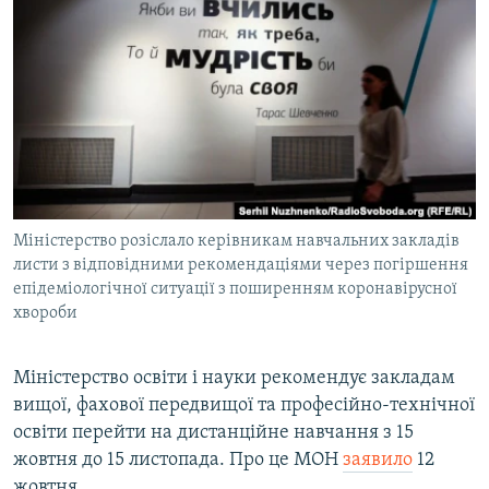
МУЛЬТИМЕДІА
ФОТО
СПЕЦПРОЄКТИ
ПОДКАСТИ
КРИМ РЕАЛІЇ
РУС
Міністерство розіслало керівникам навчальних закладів
УКР
листи з відповідними рекомендаціями через погіршення
епідеміологічної ситуації з поширенням коронавірусної
КТАТ
хвороби
ДОЛУЧАЙСЯ!
Міністерство освіти і науки рекомендує закладам
вищої, фахової передвищої та професійно-технічної
освіти перейти на дистанційне навчання з 15
жовтня до 15 листопада. Про це МОН
заявило
12
жовтня.