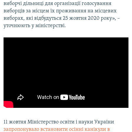
виборчі дільниці для організації голосування
виборців за місцем їх проживання на місцевих
виборах, які відбудуться 25 жовтня 2020 року», –
уточнюють у міністерстві.
11 жовтня Міністерство освіти і науки України
запропонувало встановити осінні канікули в