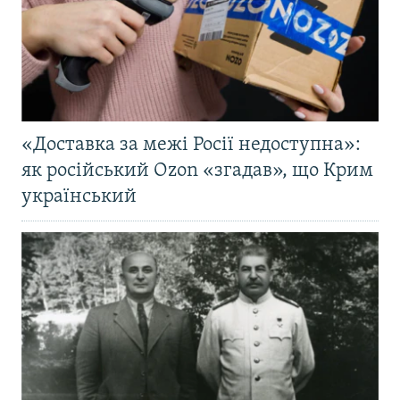
«Доставка за межі Росії недоступна»:
як російський Ozon «згадав», що Крим
український