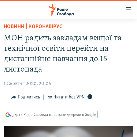
Доступність
посилання
Перейти
НОВИНИ | КОРОНАВІРУС
до
РАДІО СВОБОДА – 70 РОКІВ
МОН радить закладам вищої та
основного
ВСЕ ЗА ДОБУ
матеріалу
технічної освіти перейти на
СТАТТІ
Перейти
дистанційне навчання до 15
до
ВІЙНА
ПОЛІТИКА
листопада
основної
РОСІЙСЬКА «ФІЛЬТРАЦІЯ»
ЕКОНОМІКА
навігації
12 жовтня 2020, 20:05
Перейти
ДОНБАС.РЕАЛІЇ
СУСПІЛЬСТВО
до
Поділитись
Читати без VPN
КРИМ.РЕАЛІЇ
КУЛЬТУРА
пошуку
ТИ ЯК?
СПОРТ
Додати Радіо Свобода як бажане джерело в Google
СХЕМИ
УКРАЇНА
КИТАЙ.ВИКЛИКИ
СВІТ