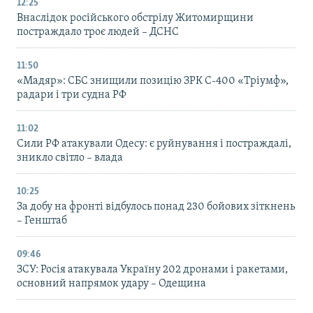
12:25
Внаслідок російського обстрілу Житомирщини
постраждало троє людей – ДСНС
11:50
«Мадяр»: СБС знищили позицію ЗРК С-400 «Тріумф»,
радари і три судна РФ
11:02
Сили РФ атакували Одесу: є руйнування і постраждалі,
зникло світло – влада
10:25
За добу на фронті відбулось понад 230 бойових зіткнень
– Генштаб
09:46
ЗСУ: Росія атакувала Україну 202 дронами і ракетами,
основний напрямок удару – Одещина