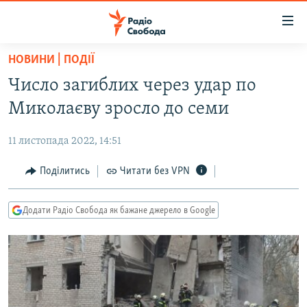
Доступність
посилання
Перейти
НОВИНИ | ПОДІЇ
до
РАДІО СВОБОДА – 70 РОКІВ
Число загиблих через удар по
основного
ВСЕ ЗА ДОБУ
матеріалу
Миколаєву зросло до семи
СТАТТІ
Перейти
до
11 листопада 2022, 14:51
ВІЙНА
ПОЛІТИКА
основної
РОСІЙСЬКА «ФІЛЬТРАЦІЯ»
Поділитись
Читати без VPN
ЕКОНОМІКА
навігації
Перейти
ДОНБАС.РЕАЛІЇ
СУСПІЛЬСТВО
до
Додати Радіо Свобода як бажане джерело в Google
КРИМ.РЕАЛІЇ
КУЛЬТУРА
пошуку
ТИ ЯК?
СПОРТ
СХЕМИ
УКРАЇНА
КИТАЙ.ВИКЛИКИ
СВІТ