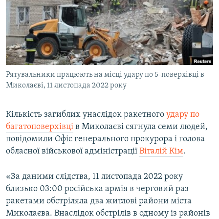
МУЛЬТИМЕДІА
ФОТО
СПЕЦПРОЄКТИ
ПОДКАСТИ
Рятувальники працюють на місці удару по 5-поверхівці в
Миколаєві, 11 листопада 2022 року
КРИМ РЕАЛІЇ
РУС
Кількість загиблих унаслідок ракетного
удару по
УКР
багатоповерхівці
в Миколаєві сягнула семи людей,
КТАТ
повідомили Офіс генерального прокурора і голова
обласної військової адміністрації
Віталій Кім
.
ДОЛУЧАЙСЯ!
«За даними слідства, 11 листопада 2022 року
близько 03:00 російська армія в черговий раз
ракетами обстріляла два житлові райони міста
Миколаєва. Внаслідок обстрілів в одному із районів