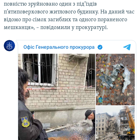
повністю зруйновано один з під’їздів
Усі сайти RFE/RL
п’ятиповерхового житлового будинку. На даний час
відомо про сімох загиблих та одного пораненого
мешканця», – повідомили у прокуратурі.