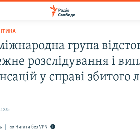
ЛІТИКА
міжнародна група відсто
ежне розслідування і вип
сацій у справі збитого л
11:05
ь
Читати без VPN