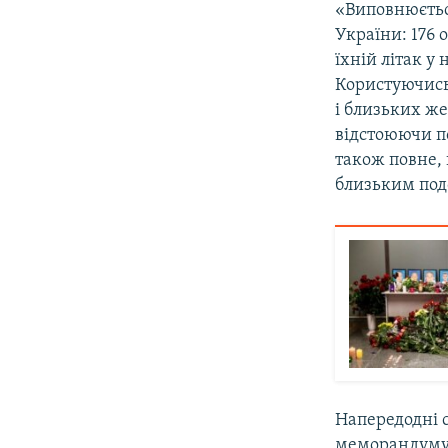
«Виповнюється
України: 176 
їхній літак у
Користуючись
і близьких же
відстоюючи по
також повне, 
близьким подо
Напередодні с
меморандуму 