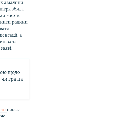
х авіаліній
вітря збила
ами жертв.
внити родини
вати,
пенсації, а
динам та
заяві.
ною щодо
 чи гра на
роні
проєкт
ною