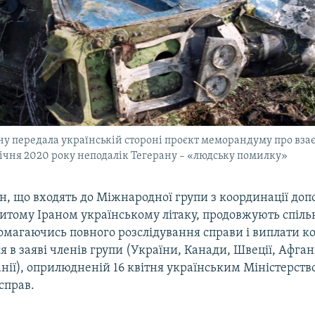
ану передала українській стороні проєкт меморандуму про вз
ічня 2020 року неподалік Тегерану – «людську помилку»
н, що входять до Міжнародної групи з координації до
битому Іраном українському літаку, продовжують спіль
омагаючись повного розслідування справи і виплати к
я в заяві членів групи (України, Канади, Швеції, Афган
нії), оприлюдненій 16 квітня українським Міністерств
справ.