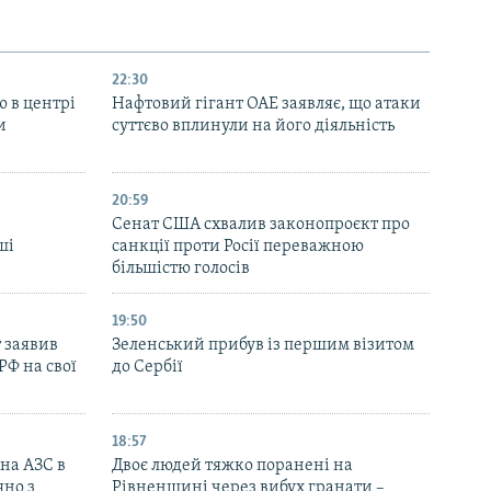
22:30
ю в центрі
Нафтовий гігант ОАЕ заявляє, що атаки
и
суттєво вплинули на його діяльність
20:59
Cенат США схвалив законопроєкт про
ші
санкції проти Росії переважною
більшістю голосів
19:50
 заявив
Зеленський прибув із першим візитом
РФ на свої
до Сербії
18:57
 на АЗС в
Двоє людей тяжко поранені на
яно з
Рівненщині через вибух гранати –