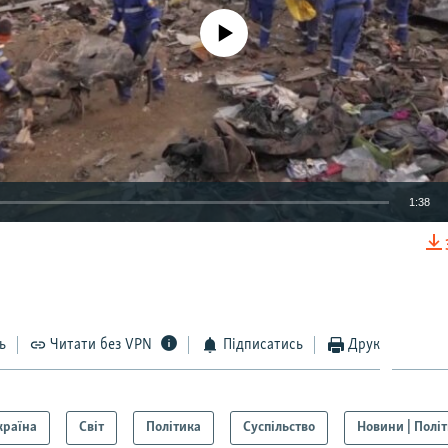
No media source currently available
1:38
EMBED
ь
Читати без VPN
Підписатись
Друк
Auto
270p
360p
404p
810p
країна
Світ
Політика
Суспільство
Новини | Полі