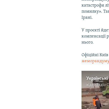
катастрофи лі
помилку». Так
Ірані.
У проєкті йде
компенсації р
нього.
Офіційні Київ
меморандум
відео
Радіо 