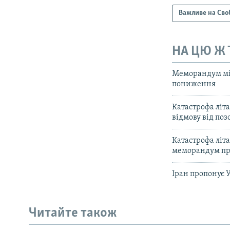
Важливе на Сво
НА ЦЮ Ж
Меморандум між
пониження
Катастрофа літ
відмову від поз
Катастрофа літ
меморандум пр
Іран пропонує 
Читайте також