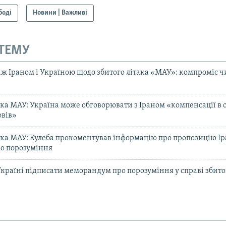
боді
Новини | Важливі
 ТЕМУ
 Іраном і Україною щодо збитого літака «МАУ»: компроміс чи
ака МАУ: Україна може обговорювати з Іраном «компенсації в 
овів»
ака МАУ: Кулеба прокоментував інформацію про пропозицію Ір
о порозуміння
Україні підписати меморандум про порозуміння у справі збито