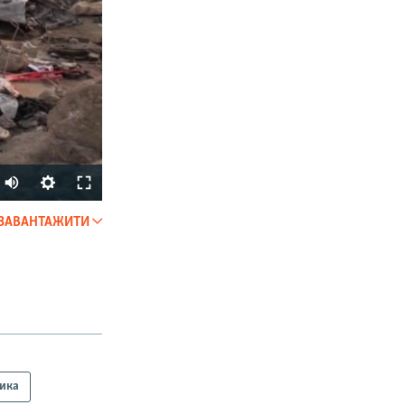
Auto
270p
ЗАВАНТАЖИТИ
SHARE
360p
404p
810p
тика
px