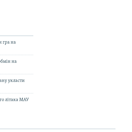
width
 гра на
обмін на
ану укласти
го літака МАУ