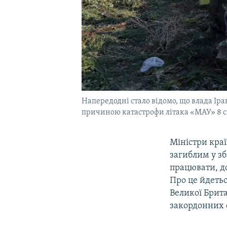
Напередодні стало відомо, що влада Ір
причиною катастрофи літака «МАУ» 8 с
Міністри краї
загиблим у з
працювати, д
Про це йдетьс
Великої Брита
закордонних 