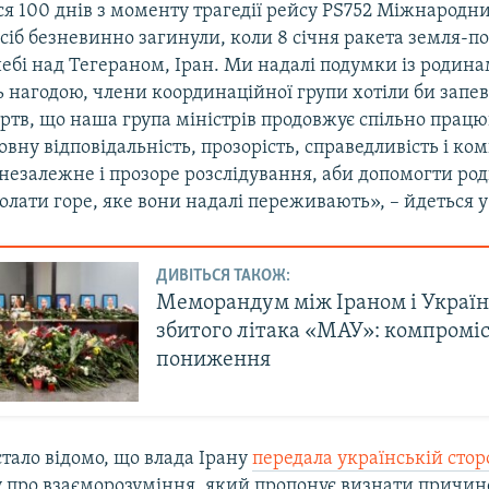
 100 днів з моменту трагедії рейсу PS752 Міжнародни
осіб безневинно загинули, коли 8 січня ракета земля-по
 небі над Тегераном, Іран. Ми надалі подумки із родин
 нагодою, члени координаційної групи хотіли би запе
ртв, що наша група міністрів продовжує спільно працю
вну відповідальність, прозорість, справедливість і ком
незалежне і прозоре розслідування, аби допомогти ро
лати горе, яке вони надалі переживають», – йдеться у 
ДИВІТЬСЯ ТАКОЖ:
Меморандум між Іраном і Украї
збитого літака «МАУ»: компроміс
пониження
тало відомо, що влада Ірану
передала українській сто
про взаєморозуміння, який пропонує визнати причи