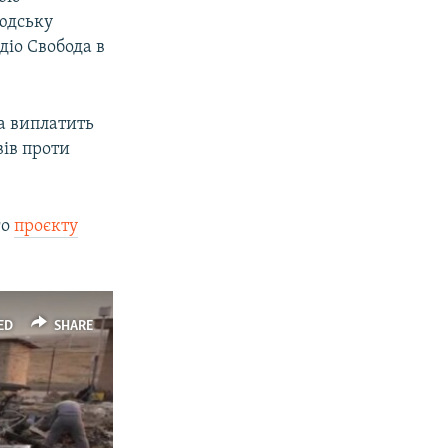
людську
діо Свобода в
а виплатить
вів проти
го
проєкту
ED
SHARE