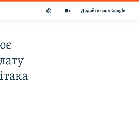
Додайте нас у Google
ює
лату
ітака