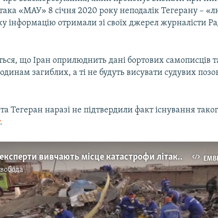
така «МАУ» 8 січня 2020 року неподалік Тегерану – «
у інформацію отримали зі своїх джерел журналісти Ра
ться, що Іран оприлюднить дані бортових самописців т
одинам загиблих, а ті не будуть висувати судувих позо
 та Тегеран наразі не підтвердили факт існування тако
у
.
Українські експерти вивчають місце катастрофи літака МАУ в Ірані – відео
EMB
Свобода