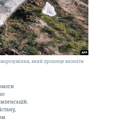
аєморозуміння, який пропонує визнати
помоги
но
омпенсацій.
істану,
ом