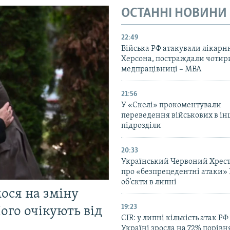
ОСТАННІ НОВИНИ
22:49
Війська РФ атакували лікарн
Херсона, постраждали чотир
медпрацівниці – МВА
21:56
У «Скелі» прокоментували
переведення військових в ін
підрозділи
20:33
Український Червоний Хрест
про «безпрецедентні атаки» 
об’єкти в липні
мося на зміну
19:23
ого очікують від
CIR: у липні кількість атак РФ
Україні зросла на 72% порівн