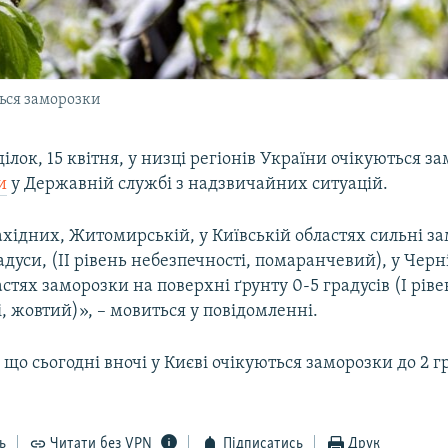
ться заморозки
ділок, 15 квітня, у низці регіонів України очікуються з
и
у Державній службі з надзвичайних ситуацій.
західних, Житомирській, у Київській областях сильні з
радуси, (ІІ рівень небезпечності, помаранчевий), у Черні
стях заморозки на поверхні ґрунту 0-5 градусів (І ріве
, жовтий)», – мовиться у повідомленні.
 що сьогодні вночі у Києві очікуються заморозки до 2 г
ь
Читати без VPN
Підписатись
Друк