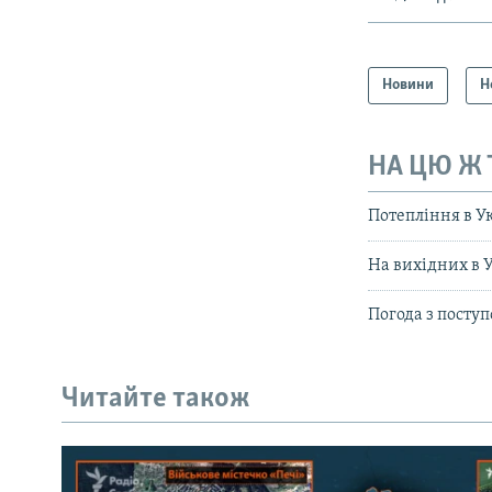
Новини
Н
НА ЦЮ Ж
Потепління в Ук
На вихідних в У
Погода з посту
Читайте також