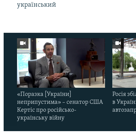
український
«Поразка [України]
Росія зб
неприпустима» – сенатор США
в Україн
Кертіс про російсько-
автозапр
українську війну