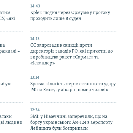
14:43
патим
Kpler: щодня через Ормузьку протоку
СУ, «які
проходить лише 8 суден
14:13
 на
ЄС запровадив санкції проти
траждалі –
директорів заводів РФ, які причетні до
виробництва ракет «Сармат» та
«Іскандер»
13:14
вибух:
Зросла кількість жертв останнього удару
РФ по Києву: у лікарні помер чоловік
12:34
 атаки
ЗМІ: у Німеччині заперечили, що на
дві людини
борту українського Ан-124 в аеропорту
Лейпцига були боєприпаси