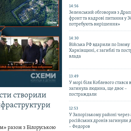
14:56
Зеленський обговорив з Дра
фронт та кадрові питання у З
потребують вирішення»
14:30
Війська РФ вдарили по Ізюму
Харківщині, є загиблі та пос
влада
13:49
У морі біля Коблевого стався 
загинула людина, ще двоє –
істи створили
постраждали
інфраструктури
12:53
У Запорізькому районі через
російських дронів загинули 
– Федоров
м» разом з Білоруською