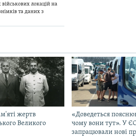
 військових локацій на
знімків та даних з
м'яті жертв
«Доведеться поясню
ького Великого
чому вони тут». У Є
запрацювали нові п