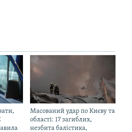
вати,
Масований удар по Києву та
С
області: 17 загиблих,
равила
незбита балістика,