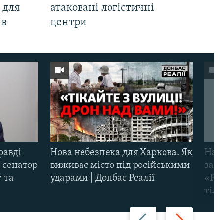
 для
атаковані логістичні
ів
центри
равді
Нова небезпека для Харкова. Як
Наш
 сенатор
виживає місто під російськими
заг
 та
ударами | Донбас Реалії
«Ри
тіл
Назад
Вперед