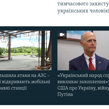
тимчасового захисту
українських чоловік
ільшила атаки на АЗС –
«Український народ сп
і відкривають мобільні
викликає захоплення»:
авні станції
США про Україну, війну
Путіна