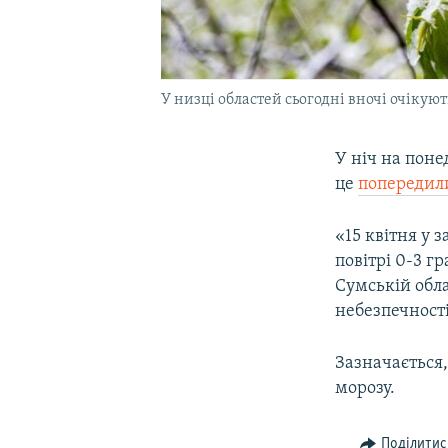
У низці областей сьогодні вночі очікую
У ніч на поне
це
попередил
«15 квітня у 
повітрі 0-3 г
Сумській обла
небезпечності
Зазначається,
морозу.
Поділитис