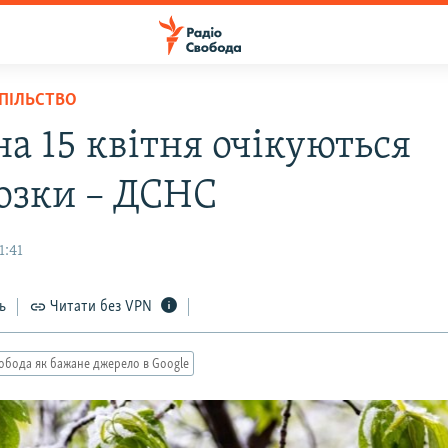
СПІЛЬСТВО
на 15 квітня очікуються
озки – ДСНС
1:41
ь
Читати без VPN
обода як бажане джерело в Google