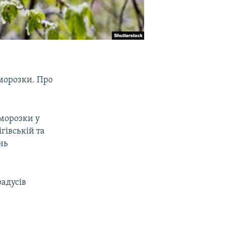
аморозки. Про
аморозки у
гівській та
нь
радусів