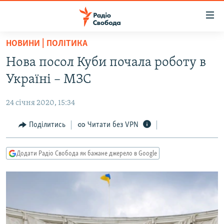
Доступність
посилання
Перейти
НОВИНИ | ПОЛІТИКА
до
РАДІО СВОБОДА – 70 РОКІВ
Нова посол Куби почала роботу в
основного
ВСЕ ЗА ДОБУ
матеріалу
Україні – МЗС
СТАТТІ
Перейти
до
24 січня 2020, 15:34
ВІЙНА
ПОЛІТИКА
основної
РОСІЙСЬКА «ФІЛЬТРАЦІЯ»
Поділитись
Читати без VPN
ЕКОНОМІКА
навігації
Перейти
ДОНБАС.РЕАЛІЇ
СУСПІЛЬСТВО
до
Додати Радіо Свобода як бажане джерело в Google
КРИМ.РЕАЛІЇ
КУЛЬТУРА
пошуку
ТИ ЯК?
СПОРТ
СХЕМИ
УКРАЇНА
КИТАЙ.ВИКЛИКИ
СВІТ