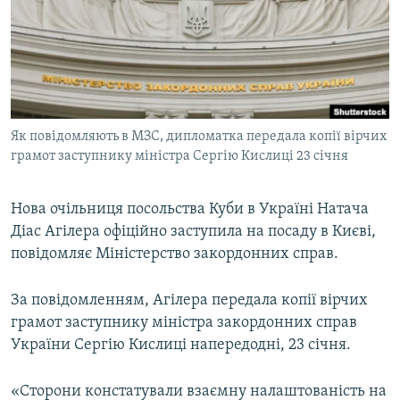
МУЛЬТИМЕДІА
ФОТО
СПЕЦПРОЄКТИ
ПОДКАСТИ
Як повідомляють в МЗС, дипломатка передала копії вірчих
грамот заступнику міністра Сергію Кислиці 23 січня
КРИМ РЕАЛІЇ
РУС
Нова очільниця посольства Куби в Україні Натача
УКР
Діас Агілера офіційно заступила на посаду в Києві,
КТАТ
повідомляє Міністерство закордонних справ.
ДОЛУЧАЙСЯ!
За повідомленням, Агілера передала копії вірчих
грамот заступнику міністра закордонних справ
України Сергію Кислиці напередодні, 23 січня.
«Сторони констатували взаємну налаштованість на