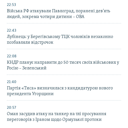
22:53
Війська РФ атакували Павлоград, поранені дев’ять
людей, зокрема чотири дитини – ОВА
22:43
Лубінець: у Берегівському ТЦК чоловіків незаконно
позбавляли відстрочок
22:08
КНДР планує направити до 50 тисяч своїх військових у
Росію – Зеленський
21:40
Партія «Тиса» визначилася з кандидатурою нового
президента Угорщини
20:57
Оман засудив атаку на танкер на тлі просування
переговорів з Іраном щодо Ормузької протоки