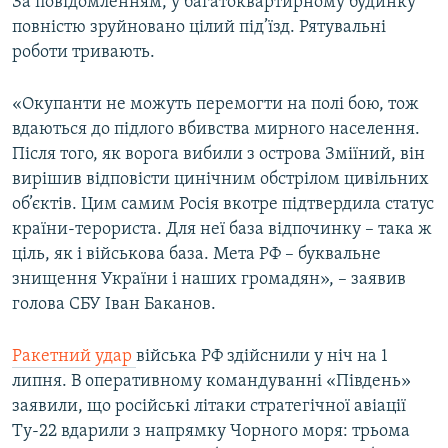
За повідомленням, у багатоквартирному будинку
повністю зруйновано цілий під’їзд. Рятувальні
роботи тривають.
«Окупанти не можуть перемогти на полі бою, тож
вдаються до підлого вбивства мирного населення.
Після того, як ворога вибили з острова Зміїний, він
вирішив відповісти цинічним обстрілом цивільних
об’єктів. Цим самим Росія вкотре підтвердила статус
країни-терориста. Для неї база відпочинку – така ж
ціль, як і військова база. Мета РФ – буквальне
знищення України і наших громадян», – заявив
голова СБУ Іван Баканов.
Ракетний удар
війська РФ здійснили у ніч на 1
липня. В оперативному командуванні «Південь»
заявили, що російські літаки стратегічної авіації
Ту-22 вдарили з напрямку Чорного моря: трьома