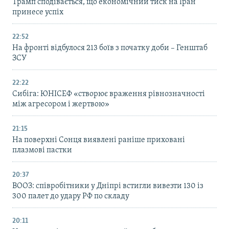
Трамп сподівається, що економічний тиск на Іран
принесе успіх
22:52
На фронті відбулося 213 боїв з початку доби – Генштаб
ЗСУ
22:22
Сибіга: ЮНІСЕФ «створює враження рівнозначності
між агресором і жертвою»
21:15
На поверхні Сонця виявлені раніше приховані
плазмові пастки
20:37
ВООЗ: співробітники у Дніпрі встигли вивезти 130 із
300 палет до удару РФ по складу
20:11