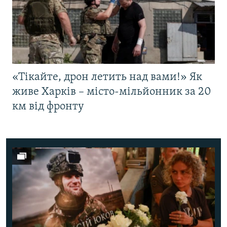
«Тікайте, дрон летить над вами!» Як
живе Харків – місто-мільйонник за 20
км від фронту