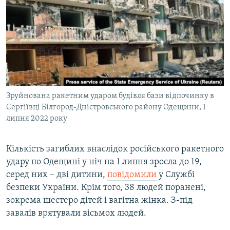
МУЛЬТИМЕДІА
ФОТО
СПЕЦПРОЄКТИ
ПОДКАСТИ
КРИМ РЕАЛІЇ
Зруйнована ракетним ударом будівля бази відпочинку в
РУС
Сергіївці Білгород-Дністровського району Одещини, 1
липня 2022 року
УКР
КТАТ
Кількість загиблих внаслідок російського ракетного
удару по Одещині у ніч на 1 липня зросла до 19,
ДОЛУЧАЙСЯ!
серед них – дві дитини,
повідомили
у Службі
безпеки України. Крім того, 38 людей поранені,
зокрема шестеро дітей і вагітна жінка. З-під
завалів врятували вісьмох людей.