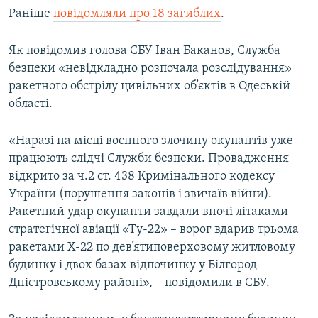
Раніше
повідомляли про 18 загиблих
.
Усі сайти RFE/RL
Як повідомив голова СБУ Іван Баканов, Служба
безпеки «невідкладно розпочала розслідування»
ракетного обстрілу цивільних об’єктів в Одеській
області.
«Наразі на місці воєнного злочину окупантів уже
працюють слідчі Служби безпеки. Провадження
відкрито за ч.2 ст. 438 Кримінального кодексу
України (порушення законів і звичаїв війни).
Ракетний удар окупанти завдали вночі літаками
стратегічної авіації «Ту-22» – ворог вдарив трьома
ракетами Х-22 по дев’ятиповерховому житловому
будинку і двох базах відпочинку у Білгород-
Дністровському районі», – повідомили в СБУ.