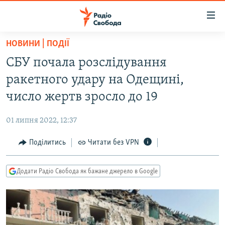
Доступність
посилання
Перейти
НОВИНИ | ПОДІЇ
до
РАДІО СВОБОДА – 70 РОКІВ
СБУ почала розслідування
основного
ВСЕ ЗА ДОБУ
матеріалу
ракетного удару на Одещині,
СТАТТІ
Перейти
число жертв зросло до 19
до
ВІЙНА
ПОЛІТИКА
основної
01 липня 2022, 12:37
РОСІЙСЬКА «ФІЛЬТРАЦІЯ»
ЕКОНОМІКА
навігації
Перейти
Поділитись
Читати без VPN
ДОНБАС.РЕАЛІЇ
СУСПІЛЬСТВО
до
КРИМ.РЕАЛІЇ
КУЛЬТУРА
пошуку
Додати Радіо Свобода як бажане джерело в Google
ТИ ЯК?
СПОРТ
СХЕМИ
УКРАЇНА
КИТАЙ.ВИКЛИКИ
СВІТ