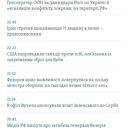
Генсекретар ООН засудив удари Росії по Україні й
«ескалацію конфлікту, зокрема, на території РФ»
22:46
Іран стратив щонайменше 71 людину в липні –
правозахисники
22:22
США запровадили санкції проти осіб, пов’язаних із
закупівлями зброї для Куби
21:52
Федоров щодо можливості повернутися на посаду
міністра оборони: на сьогодні немає чіткого «ні»
21:16
В офісі Вучича анонсували візит Зеленського до Сербії
20:41
Медіа РФ пишуть про загибель генерала Валерія