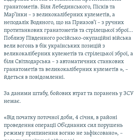
Усі сайти RFE/RL
гранатометів. Біля Лебединського, Пісків та
Мар’їнки – з великокаліберних кулеметів, а
неподалік Водяного, що на Приазов’ї – з ручних
протитанкових гранатометів та стрілецької зброї...
Поблизу Південного російсько-окупаційні війська
вели вогонь в бік українських позицій з
великокаліберних кулеметів та стрілецької зброї, а
біля Світлодарська – з автоматичних станкових
гранатометів та великокаліберних кулеметів », –
йдеться в повідомленні.
За даними штабу, бойових втрат та поранень у ЗСУ
немає.
«Від початку поточної доби, 4 січня, в районі
проведення операції Об’єднаних сил порушень
режиму припинення вогню не зафіксовано», –