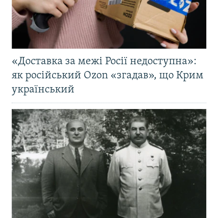
«Доставка за межі Росії недоступна»:
як російський Ozon «згадав», що Крим
український