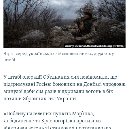
МУЛЬТИМЕДІА
ФОТО
СПЕЦПРОЄКТИ
ПОДКАСТИ
КРИМ РЕАЛІЇ
Втрат серед українських військових немає, додають у
РУС
штабі
УКР
У штабі операції Об’єднаних сил повідомили, що
КТАТ
підтримувані Росією бойовики на Донбасі упродовж
минулої доби сім разів відкривали вогонь в бік
ДОЛУЧАЙСЯ!
позицій Збройних сил України.
«Поблизу населених пунктів Мар’їнка,
Лебединське та Красногорівка противник
відкривав вогонь зі станкових протитанкових