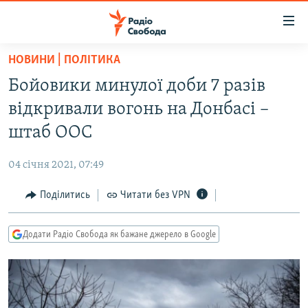
Доступність
посилання
Перейти
НОВИНИ | ПОЛІТИКА
до
РАДІО СВОБОДА – 70 РОКІВ
Бойовики минулої доби 7 разів
основного
ВСЕ ЗА ДОБУ
матеріалу
відкривали вогонь на Донбасі –
СТАТТІ
Перейти
штаб ООС
до
ВІЙНА
ПОЛІТИКА
основної
04 січня 2021, 07:49
РОСІЙСЬКА «ФІЛЬТРАЦІЯ»
ЕКОНОМІКА
навігації
Перейти
Поділитись
Читати без VPN
ДОНБАС.РЕАЛІЇ
СУСПІЛЬСТВО
до
КРИМ.РЕАЛІЇ
КУЛЬТУРА
пошуку
Додати Радіо Свобода як бажане джерело в Google
ТИ ЯК?
СПОРТ
СХЕМИ
УКРАЇНА
КИТАЙ.ВИКЛИКИ
СВІТ