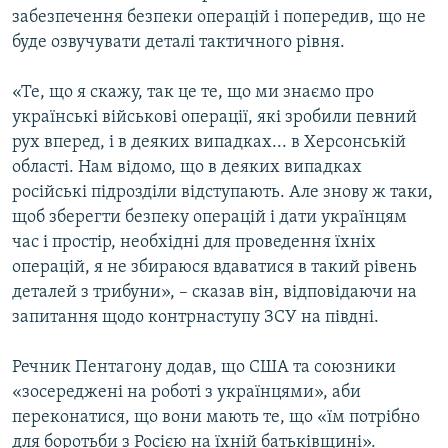
забезпечення безпеки операцій і попередив, що не
Усі сайти RFE/RL
буде озвучувати деталі тактичного рівня.
«Те, що я скажу, так це те, що ми знаємо про
українські військові операції, які зробили певний
рух вперед, і в деяких випадках... в Херсонській
області. Нам відомо, що в деяких випадках
російські підрозділи відступають. Але знову ж таки,
щоб зберегти безпеку операцій і дати українцям
час і простір, необхідні для проведення їхніх
операцій, я не збираюся вдаватися в такий рівень
деталей з трибуни», – сказав він, відповідаючи на
запитання щодо контрнаступу ЗСУ на півдні.
Речник Пентагону додав, що США та союзники
«зосереджені на роботі з українцями», аби
переконатися, що вони мають те, що «їм потрібно
для боротьби з Росією на їхній батьківщині».