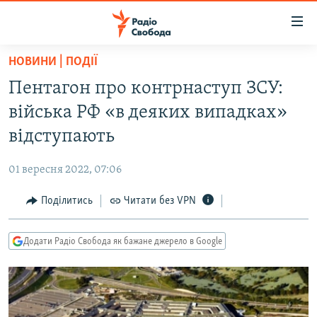
Доступність
посилання
Перейти
НОВИНИ | ПОДІЇ
до
РАДІО СВОБОДА – 70 РОКІВ
Пентагон про контрнаступ ЗСУ:
основного
ВСЕ ЗА ДОБУ
матеріалу
війська РФ «в деяких випадках»
СТАТТІ
Перейти
відступають
до
ВІЙНА
ПОЛІТИКА
основної
01 вересня 2022, 07:06
РОСІЙСЬКА «ФІЛЬТРАЦІЯ»
ЕКОНОМІКА
навігації
Перейти
Поділитись
Читати без VPN
ДОНБАС.РЕАЛІЇ
СУСПІЛЬСТВО
до
КРИМ.РЕАЛІЇ
КУЛЬТУРА
пошуку
Додати Радіо Свобода як бажане джерело в Google
ТИ ЯК?
СПОРТ
СХЕМИ
УКРАЇНА
КИТАЙ.ВИКЛИКИ
СВІТ