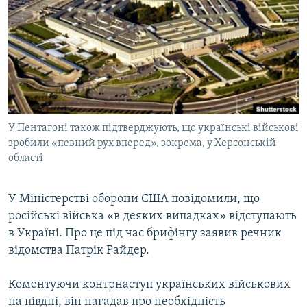
МУЛЬТИМЕДІА
ФОТО
СПЕЦПРОЄКТИ
ПОДКАСТИ
КРИМ РЕАЛІЇ
У Пентагоні також підтверджують, що українські військові
РУС
зробили «певний рух вперед», зокрема, у Херсонській
області
УКР
КТАТ
У Міністерстві оборони США повідомили, що
російські війська «в деяких випадках» відступають
ДОЛУЧАЙСЯ!
в Україні. Про це під час брифінгу заявив речник
відомства Патрік Райдер.
Коментуючи контрнаступ українських військових
на півдні, він нагадав про необхідність