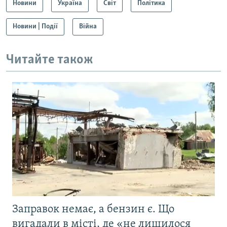
Новини
Україна
Світ
Політика
Новини | Події
Війна
Читайте також
Заправок немає, а бензин є. Що
вигадали в місті, де «не лишилося