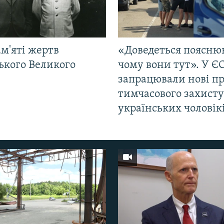
м'яті жертв
«Доведеться поясню
ького Великого
чому вони тут». У Є
запрацювали нові п
тимчасового захисту
українських чоловік