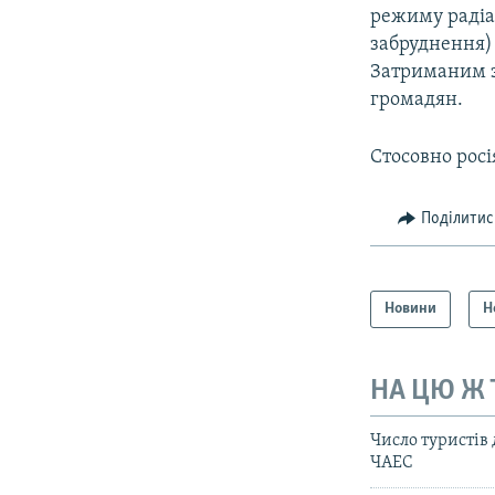
режиму радіа
забруднення)
Затриманим з
громадян.
Стосовно росі
Поділитис
Новини
Н
НА ЦЮ Ж
Число туристів
ЧАЕС