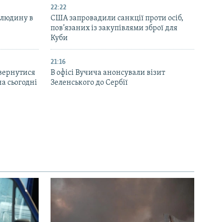
22:22
 людину в
США запровадили санкції проти осіб,
пов’язаних із закупівлями зброї для
Куби
21:16
вернутися
В офісі Вучича анонсували візит
на сьогодні
Зеленського до Сербії