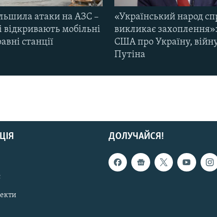
ільшила атаки на АЗС –
«Український народ сп
і відкривають мобільні
викликає захоплення»:
авні станції
США про Україну, війну
Путіна
ЦІЯ
ДОЛУЧАЙСЯ!
с
пекти