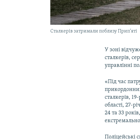
Сталкерів затримали поблизу Прип’яті
У зоні відчу
сталкерів, се
управлінні пол
«Під час пат
прикордонник
сталкерів, 19
області, 27-р
24 та 33 рокі
екстремальног
Поліцейські с