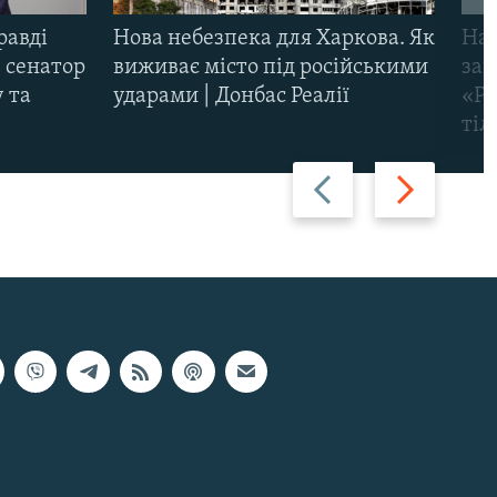
равді
Нова небезпека для Харкова. Як
Наш
 сенатор
виживає місто під російськими
заг
 та
ударами | Донбас Реалії
«Ри
тіл
Назад
Вперед