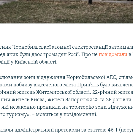
ження Чорнобильської атомної електростанції затримал
ред яких були двоє громадян Росії. Про це
повідомили
в 
іції у Київській області.
рулювання зони відчуження Чорнобильської АЕС, спільн
ами поблизу відселеного міста Прип’ять було виявлено
-річний житель Житомирської області, 22-річний жител
ічний житель Києва, жителі Запоріжжя 25 та 26 років та
в, які незаконно проникли на територію зони відчужен
о туризму», – мовиться у повідомленні.
клали адміністративні протоколи за статтею 46-1 (по