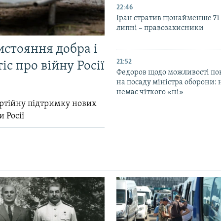
22:46
Іран стратив щонайменше 71
липні – правозахисники
истояння добра і
21:52
іс про війну Росії
Федоров щодо можливості по
на посаду міністра оборони: 
немає чіткого «ні»
ртійну підтримку нових
и Росії