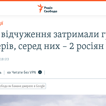
ІЇ
і відчуження затримали 
рів, серед них – 2 росіян
 18:03
ь
Читати без VPN
обода як бажане джерело в Google