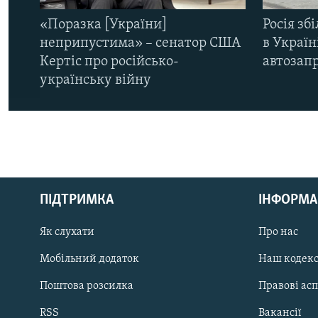
«Поразка [України]
Росія зб
неприпустима» – сенатор США
в Україн
Кертіс про російсько-
автозапр
українську війну
КРИМ РЕАЛІЇ
РУС
ПІДТРИМКА
ІНФОРМА
УКР
КТАТ
Як слухати
Про нас
Мобільний додаток
Наш кодек
ДОЛУЧАЙСЯ!
Поштова розсилка
Правові ас
RSS
Вакансії