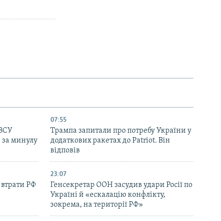
07:55
 ЗСУ
Трампа запитали про потребу України у
в за минулу
додаткових ракетах до Patriot. Він
відповів
23:07
 втрати РФ
Генсекретар ООН засудив удари Росії по
Україні й «ескалацію конфлікту,
зокрема, на території РФ»