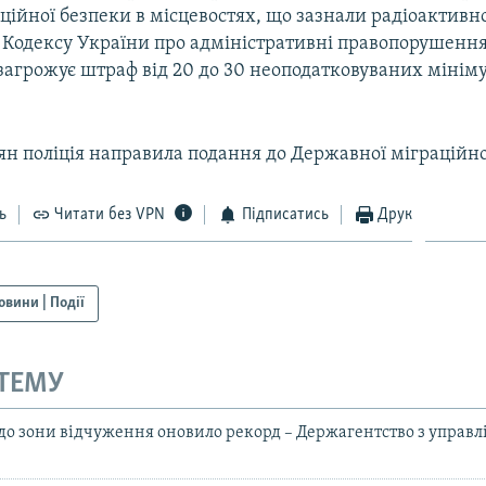
ційної безпеки в місцевостях, що зазнали радіоактивн
 Кодексу України про адміністративні правопорушення
агрожує штраф від 20 до 30 неоподатковуваних мініму
ян поліція направила подання до Державної міграційно
ь
Читати без VPN
Підписатись
Друк
овини | Події
 ТЕМУ
 до зони відчуження оновило рекорд – Держагентство з управ