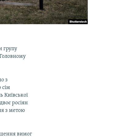
и групу
Головному
о з
 сім
ь Київської
 двоє росіян
ня з метою
рушення вимог