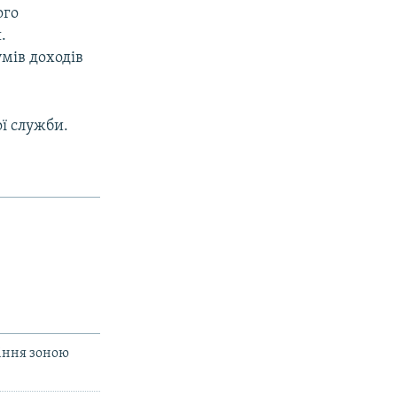
ого
.
мів доходів
ї служби.
ління зоною