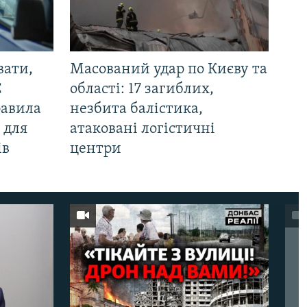
вати,
Масований удар по Києву та
С
області: 17 загиблих,
равила
незбита балістика,
 для
атаковані логістичні
ів
центри