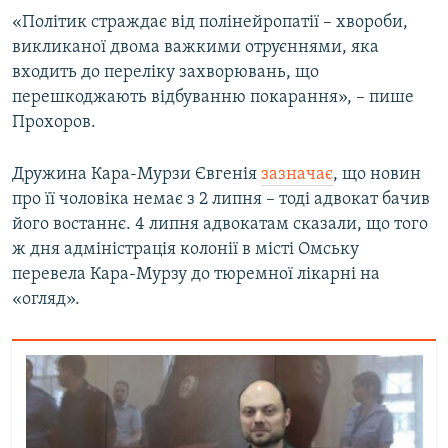
Усі сайти RFE/RL
«Політик страждає від полінейропатії – хвороби,
викликаної двома важкими отруєннями, яка
входить до переліку захворювань, що
перешкоджають відбуванню покарання», – пише
Прохоров.
Дружина Кара-Мурзи Євгенія
зазначає
, що новин
про її чоловіка немає з 2 липня – тоді адвокат бачив
його востаннє. 4 липня адвокатам сказали, що того
ж дня адміністрація колонії в місті Омську
перевела Кара-Мурзу до тюремної лікарні на
«огляд».