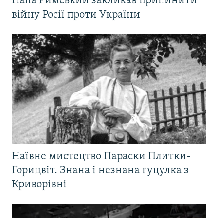
Папа Римський закликав припинити
війну Росії проти України
Наївне мистецтво Параски Плитки-
Горицвіт. Знана і незнана гуцулка з
Криворівні