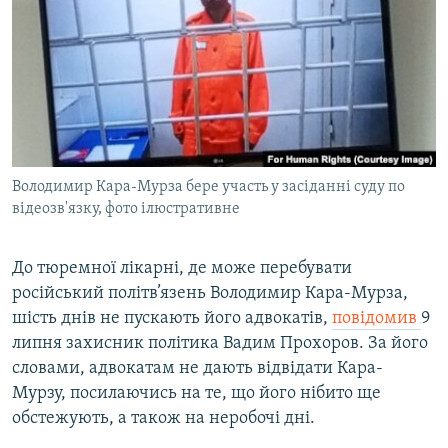
МУЛЬТИМЕДІА
ФОТО
СПЕЦПРОЄКТИ
ПОДКАСТИ
КРИМ РЕАЛІЇ
Володимир Кара-Мурза бере участь у засіданні суду по
РУС
відеозв'язку, фото ілюстративне
УКР
До тюремної лікарні, де може перебувати
КТАТ
російський політв’язень Володимир Кара-Мурза,
шість днів не пускають його адвокатів,
повідомив
9
ДОЛУЧАЙСЯ!
липня захисник політика Вадим Прохоров. За його
словами, адвокатам не дають відвідати Кара-
Мурзу, посилаючись на те, що його нібито ще
обстежують, а також на неробочі дні.