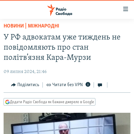
Доступність
посилання
Перейти
НОВИНИ | МІЖНАРОДНІ
до
РАДІО СВОБОДА – 70 РОКІВ
У РФ адвокатам уже тиждень не
основного
ВСЕ ЗА ДОБУ
матеріалу
повідомляють про стан
СТАТТІ
Перейти
політв’язня Кара-Мурзи
до
ВІЙНА
ПОЛІТИКА
основної
09 липня 2024, 21:46
РОСІЙСЬКА «ФІЛЬТРАЦІЯ»
ЕКОНОМІКА
навігації
Перейти
Поділитись
Читати без VPN
ДОНБАС.РЕАЛІЇ
СУСПІЛЬСТВО
до
КРИМ.РЕАЛІЇ
КУЛЬТУРА
пошуку
Додати Радіо Свобода як бажане джерело в Google
ТИ ЯК?
СПОРТ
СХЕМИ
УКРАЇНА
КИТАЙ.ВИКЛИКИ
СВІТ