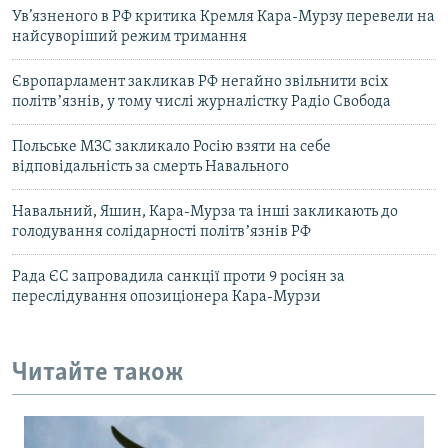
Ув’язненого в РФ критика Кремля Кара-Мурзу перевели на
найсуворіший режим тримання
Європарламент закликав РФ негайно звільнити всіх
політвʼязнів, у тому числі журналістку Радіо Свобода
Польське МЗС закликало Росію взяти на себе
відповідальність за смерть Навального
Навальний, Яшин, Кара-Мурза та інші закликають до
голодування солідарності політвʼязнів РФ
Рада ЄС запровадила санкції проти 9 росіян за
переслідування опозиціонера Кара-Мурзи
Читайте також