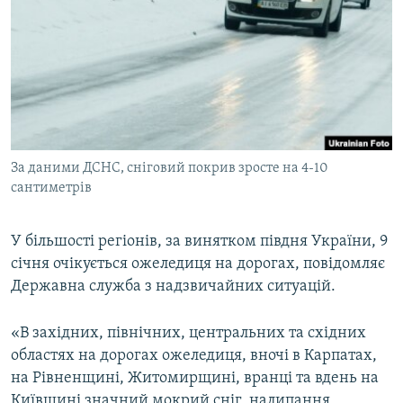
МУЛЬТИМЕДІА
ФОТО
СПЕЦПРОЄКТИ
ПОДКАСТИ
КРИМ РЕАЛІЇ
За даними ДСНС, сніговий покрив зросте на 4-10
РУС
сантиметрів
УКР
У більшості регіонів, за винятком півдня України, 9
КТАТ
січня очікується ожеледиця на дорогах, повідомляє
Державна служба з надзвичайних ситуацій.
ДОЛУЧАЙСЯ!
«В західних, північних, центральних та східних
областях на дорогах ожеледиця, вночі в Карпатах,
на Рівненщині, Житомирщині, вранці та вдень на
Київщині значний мокрий сніг, налипання