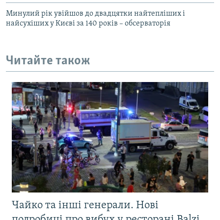
Минулий рік увійшов до двадцятки найтепліших і
найсухіших у Києві за 140 років – обсерваторія
Читайте також
Чайко та інші генерали. Нові
подробиці про вибух у ресторані Balzi