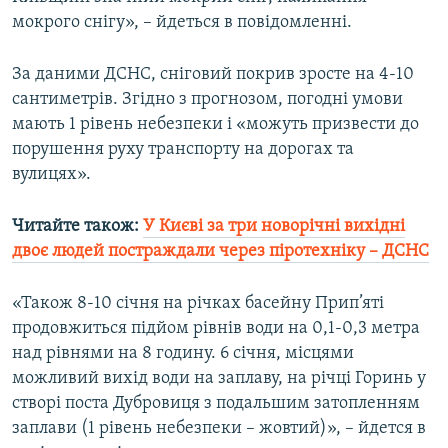
Усі сайти RFE/RL
мокрого снігу», – йдеться в повідомленні.
За даними ДСНС, сніговий покрив зросте на 4-10
сантиметрів. Згідно з прогнозом, погодні умови
мають 1 рівень небезпеки і «можуть призвести до
порушення руху транспорту на дорогах та
вулицях».
Читайте також:
У Києві за три новорічні вихідні
двоє людей постраждали через піротехніку – ДСНС
«Також 8-10 січня на рiчках басейну Прип’ятi
продовжиться пiдйом рiвнiв води на 0,1-0,3 метра
над рiвнями на 8 годину. 6 сiчня, мiсцями
можливий вихiд води на заплаву, на рiчцi Горинь у
створi поста Дубровиця з подальшим затопленням
заплави (1 рівень небезпеки – жовтий)», – йдется в