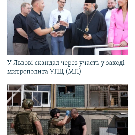
У Львові скандал через участь у заході
митрополита УПЦ (МП)