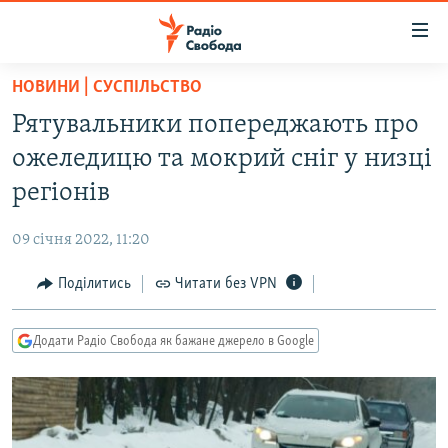
Доступність
посилання
Перейти
НОВИНИ | СУСПІЛЬСТВО
до
РАДІО СВОБОДА – 70 РОКІВ
Рятувальники попереджають про
основного
ВСЕ ЗА ДОБУ
матеріалу
ожеледицю та мокрий сніг у низці
СТАТТІ
Перейти
регіонів
до
ВІЙНА
ПОЛІТИКА
основної
09 січня 2022, 11:20
РОСІЙСЬКА «ФІЛЬТРАЦІЯ»
ЕКОНОМІКА
навігації
Перейти
Поділитись
Читати без VPN
ДОНБАС.РЕАЛІЇ
СУСПІЛЬСТВО
до
КРИМ.РЕАЛІЇ
КУЛЬТУРА
пошуку
Додати Радіо Свобода як бажане джерело в Google
ТИ ЯК?
СПОРТ
СХЕМИ
УКРАЇНА
КИТАЙ.ВИКЛИКИ
СВІТ