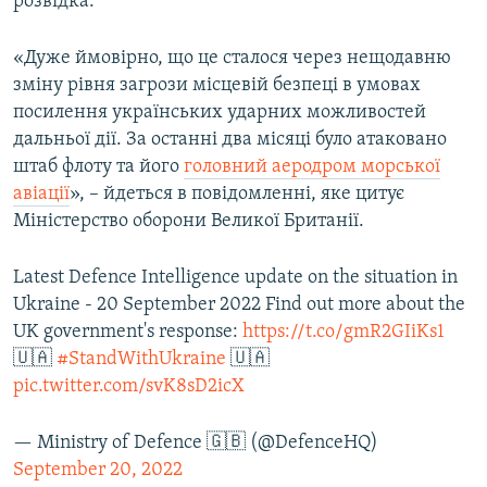
розвідка.
Усі сайти RFE/RL
«Дуже ймовірно, що це сталося через нещодавню
зміну рівня загрози місцевій безпеці в умовах
посилення українських ударних можливостей
дальньої дії. За останні два місяці було атаковано
штаб флоту та його
головний аеродром морської
авіації
», – йдеться в повідомленні, яке цитує
Міністерство оборони Великої Британії.
Latest Defence Intelligence update on the situation in
Ukraine - 20 September 2022 Find out more about the
UK government's response:
https://t.co/gmR2GIiKs1
🇺🇦
#StandWithUkraine
🇺🇦
pic.twitter.com/svK8sD2icX
— Ministry of Defence 🇬🇧 (@DefenceHQ)
September 20, 2022