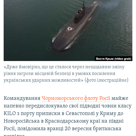
МУЛЬТИМЕДІА
ФОТО
СПЕЦПРОЄКТИ
ПОДКАСТИ
КРИМ РЕАЛІЇ
РУС
«Дуже ймовірно, що це сталося через нещодавню зміну
УКР
рівня загрози місцевій безпеці в умовах посилення
українських ударних можливостей» (фото ілюстраційне)
КТАТ
Командування
Чорноморського флоту Росії
майже
ДОЛУЧАЙСЯ!
напевно передислокувало свої підводні човни класу
KILO з порту приписки в Севастополі у Криму до
Новоросійська в Краснодарському краї на півдні
Росії, повідомила вранці 20 вересня британська