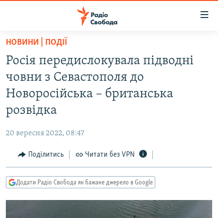
Доступність
посилання
Перейти
НОВИНИ | ПОДІЇ
до
РАДІО СВОБОДА – 70 РОКІВ
Росія передислокувала підводні
основного
ВСЕ ЗА ДОБУ
матеріалу
човни з Севастополя до
СТАТТІ
Перейти
Новоросійська – британська
до
ВІЙНА
ПОЛІТИКА
розвідка
основної
РОСІЙСЬКА «ФІЛЬТРАЦІЯ»
ЕКОНОМІКА
навігації
20 вересня 2022, 08:47
Перейти
ДОНБАС.РЕАЛІЇ
СУСПІЛЬСТВО
до
Поділитись
Читати без VPN
КРИМ.РЕАЛІЇ
КУЛЬТУРА
пошуку
ТИ ЯК?
СПОРТ
Додати Радіо Свобода як бажане джерело в Google
СХЕМИ
УКРАЇНА
КИТАЙ.ВИКЛИКИ
СВІТ