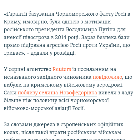
«Гарантії базування Чорноморського флоту Росії в
Криму, ймовірно, були однією з мотивацій
російського президента Володимира Путіна для
анексії півострова в 2014 році. Зараз безпека бази
прямо підірвана агресією Росії проти України, що
триває», – додали у розвідці.
У серпні агентство
Reuters
із посиланням на
неназваного західного чиновника
повідомило
, що
вибухи на кримському військовому аеродромі
Саки
поблизу селища Новофедорівка
вивели з ладу
більше ніж половину всієї чорноморської
військово-морської авіації Росії.
За словами джерела в європейських офіційних
колах, після такої втрати російським військам