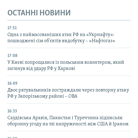
ОСТАННІ НОВИНИ
17:51
Одна з наймасованіших атак РФ на «Укрнафту»:
пошкоджені сім об’єктів видобутку – «Нафтогаз»
17:08
У Києві попрощалися із польським волонтером, який
загинув від удару РФ у Харкові
16:49
Двоє рятувальників постраждали через повторну атаку
РФ у Запорізькому районі – ОВА
16:33
Саудівська Аравія, Пакистан і Туреччина підписали
оборонну угоду на тлі напруженості між США й Іраном