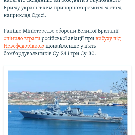
набагато складніше загрожувати з окупованого
Криму українським причорноморським містам,
наприклад Одесі.
Раніше Міністерство оборони Великої Британії
оцінило втрати
російської авіації при
вибуху під
Новофедорівкою
щонайменше у п’ять
бомбардувальників Су-24 і три Су-30.