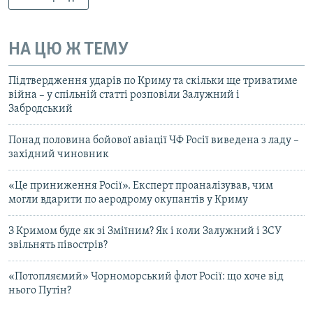
НА ЦЮ Ж ТЕМУ
Підтвердження ударів по Криму та скільки ще триватиме
війна – у спільній статті розповіли Залужний і
Забродський
Понад половина бойової авіації ЧФ Росії виведена з ладу –
західний чиновник
«Це приниження Росії». Експерт проаналізував, чим
могли вдарити по аеродрому окупантів у Криму
З Кримом буде як зі Зміїним? Як і коли Залужний і ЗСУ
звільнять півострів?
«Потопляємий» Чорноморський флот Росії: що хоче від
нього Путін?