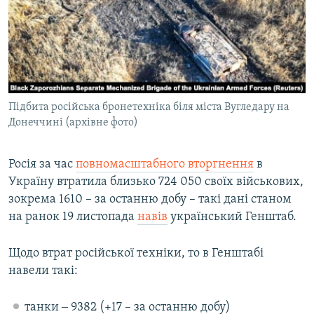
МУЛЬТИМЕДІА
ФОТО
СПЕЦПРОЄКТИ
ПОДКАСТИ
Підбита російська бронетехніка біля міста Вугледару на
Донеччині (архівне фото)
КРИМ РЕАЛІЇ
РУС
Росія за час
повномасштабного вторгнення
в
УКР
Україну втратила близько 724 050 своїх військових,
КТАТ
зокрема 1610 – за останню добу – такі дані станом
на ранок 19 листопада
навів
український Генштаб.
ДОЛУЧАЙСЯ!
Щодо втрат російської техніки, то в Генштабі
навели такі:
танки ‒ 9382 (+17 – за останню добу)