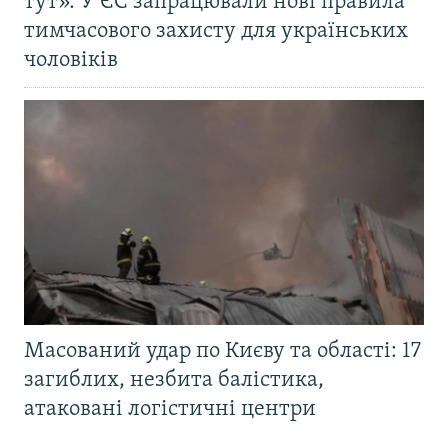
тут». У ЄС запрацювали нові правила
тимчасового захисту для українських
чоловіків
Масований удар по Києву та області: 17
загиблих, незбита балістика,
атаковані логістичні центри