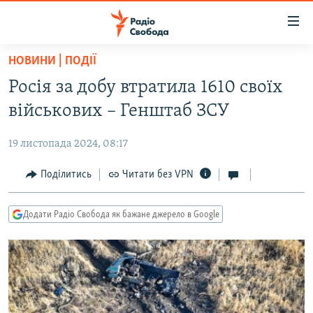
Доступність
посилання
Перейти
НОВИНИ | ПОДІЇ
до
РАДІО СВОБОДА – 70 РОКІВ
Росія за добу втратила 1610 своїх
основного
ВСЕ ЗА ДОБУ
матеріалу
військових – Генштаб ЗСУ
СТАТТІ
Перейти
до
19 листопада 2024, 08:17
ВІЙНА
ПОЛІТИКА
основної
РОСІЙСЬКА «ФІЛЬТРАЦІЯ»
Поділитись
Читати без VPN
ЕКОНОМІКА
навігації
Перейти
ДОНБАС.РЕАЛІЇ
СУСПІЛЬСТВО
до
Додати Радіо Свобода як бажане джерело в Google
КРИМ.РЕАЛІЇ
КУЛЬТУРА
пошуку
ТИ ЯК?
СПОРТ
СХЕМИ
УКРАЇНА
КИТАЙ.ВИКЛИКИ
СВІТ