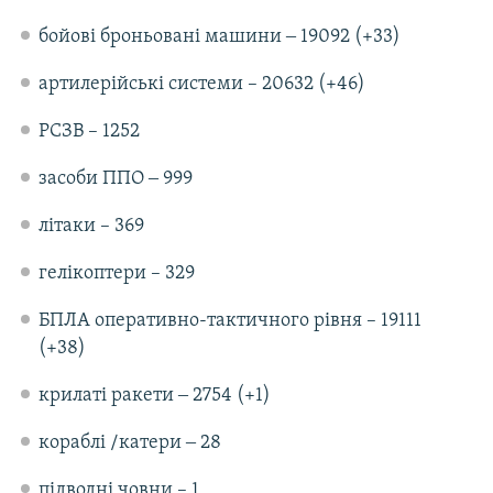
Усі сайти RFE/RL
бойові броньовані машини ‒ 19092 (+33)
артилерійські системи – 20632 (+46)
РСЗВ – 1252
засоби ППО ‒ 999
літаки – 369
гелікоптери – 329
БПЛА оперативно-тактичного рівня – 19111
(+38)
крилаті ракети ‒ 2754 (+1)
кораблі /катери ‒ 28
підводні човни – 1