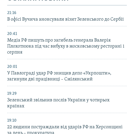
21:16
В офісі Вучича анонсували візит Зеленського до Сербії
20:41
Медіа РФ пишуть про загибель генерала Валерія
Плохотнюка під час вибуху в московському ресторані 1
серпня
20:01
У Павлограді удар РФ знищив депо «Укрпошти»,
загинули дві працівниці – Смілянський
19:29
Зеленський звільнив послів України у чотирьох
країнах
19:10
22 людини постраждали від ударів РФ на Херсонщині
за день – прокуратура