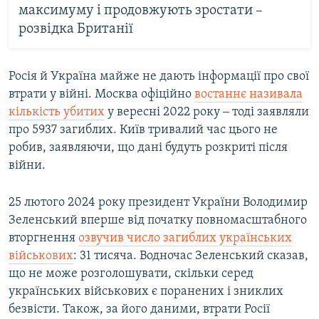
максимуму і продовжують зростати –
розвідка Британії
Росія й Україна майже не дають інформації про свої
втрати у війні. Москва офіційно
востаннє називала
кількість убитих
у вересні 2022 року ‒ тоді заявляли
про 5937 загиблих. Київ тривалий час цього не
робив, заявляючи, що дані будуть розкриті після
війни.
25 лютого 2024 року президент України Володимир
Зеленський вперше від початку повномасштабного
вторгнення
озвучив число загиблих українських
військових
: 31 тисяча. Водночас Зеленський сказав,
що не може розголошувати, скільки серед
українських військових є поранених і зниклих
безвісти. Також, за його даними, втрати Росії