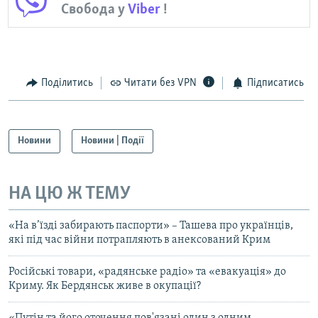
Свобода у
Viber
!
Поділитись
Читати без VPN
Підписатись
Новини
Новини | Події
НА ЦЮ Ж ТЕМУ
«На в’їзді забирають паспорти» – Ташева про українців,
які під час війни потрапляють в анексований Крим
Російські товари, «радянське радіо» та «евакуація» до
Криму. Як Бердянськ живе в окупації?
«Путін та його оточення пов'язані один з одним