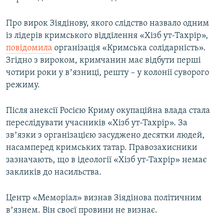
Усі сайти RFE/RL
Про вирок Зіядінову, якого слідство назвало одним
із лідерів кримського відділення «Хізб ут-Тахрір»,
повідомила
організація «Кримська солідарність».
Згідно з вироком, кримчанин має відбути перші
чотири роки у вʼязниці, решту – у колонії суворого
режиму.
Після анексії Росією Криму окупаційна влада стала
переслідувати учасників «Хізб ут-Тахрір». За
звʼязки з організацією засуджено десятки людей,
насамперед кримських татар. Правозахисники
зазначають, що в ідеології «Хізб ут-Тахрір» немає
закликів до насильства.
Центр «Меморіал» визнав Зіядінова політичним
вʼязнем. Він своєї провини не визнає.