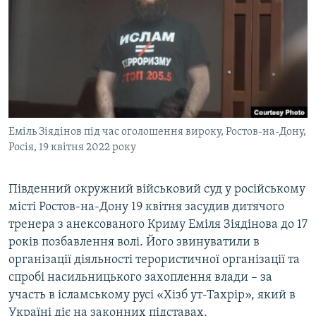
МУЛЬТИМЕДІА
ФОТО
СПЕЦПРОЄКТИ
ПОДКАСТИ
КРИМ РЕАЛІЇ
Еміль Зіядінов під час оголошення вироку, Ростов-на-Дону,
РУС
Росія, 19 квітня 2022 року
УКР
Південний окружний військовий суд у російському
КТАТ
місті Ростов-на-Дону 19 квітня засудив дитячого
тренера з анексованого Криму Еміля Зіядінова до 17
ДОЛУЧАЙСЯ!
років позбавлення волі. Його звинуватили в
організації діяльності терористичної організації та
спробі насильницького захоплення влади – за
участь в ісламському русі «Хізб ут-Тахрір», який в
Україні діє на законних підставах.