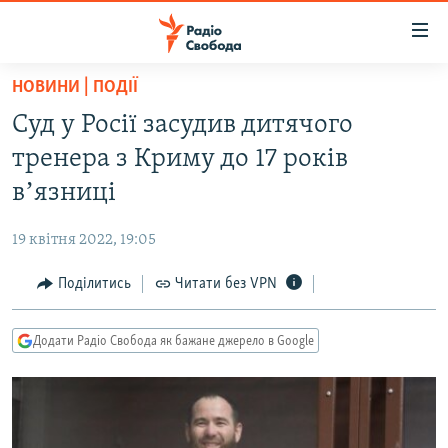
Доступність
посилання
Перейти
НОВИНИ | ПОДІЇ
до
РАДІО СВОБОДА – 70 РОКІВ
Суд у Росії засудив дитячого
основного
ВСЕ ЗА ДОБУ
матеріалу
тренера з Криму до 17 років
СТАТТІ
Перейти
вʼязниці
до
ВІЙНА
ПОЛІТИКА
основної
19 квітня 2022, 19:05
РОСІЙСЬКА «ФІЛЬТРАЦІЯ»
ЕКОНОМІКА
навігації
Перейти
Поділитись
Читати без VPN
ДОНБАС.РЕАЛІЇ
СУСПІЛЬСТВО
до
КРИМ.РЕАЛІЇ
КУЛЬТУРА
пошуку
Додати Радіо Свобода як бажане джерело в Google
ТИ ЯК?
СПОРТ
СХЕМИ
УКРАЇНА
КИТАЙ.ВИКЛИКИ
СВІТ