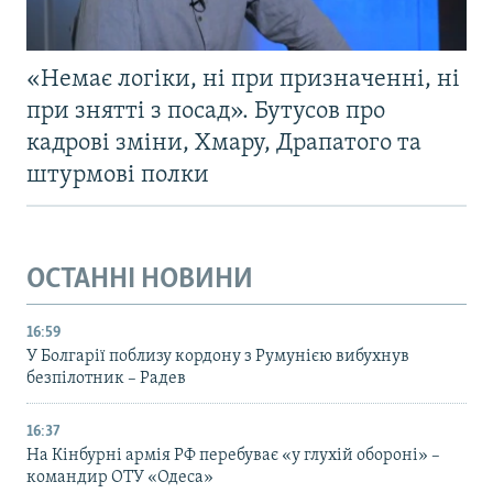
«Немає логіки, ні при призначенні, ні
при знятті з посад». Бутусов про
кадрові зміни, Хмару, Драпатого та
штурмові полки
ОСТАННІ НОВИНИ
16:59
У Болгарії поблизу кордону з Румунією вибухнув
безпілотник – Радев
16:37
На Кінбурні армія РФ перебуває «у глухій обороні» –
командир ОТУ «Одеса»