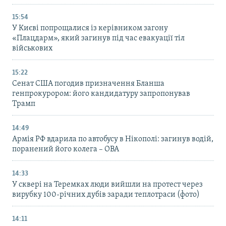
15:54
У Києві попрощалися із керівником загону
«Плацдарм», який загинув під час евакуації тіл
військових
15:22
Сенат США погодив призначення Бланша
генпрокурором: його кандидатуру запропонував
Трамп
14:49
Армія РФ вдарила по автобусу в Нікополі: загинув водій,
поранений його колега – ОВА
14:33
У сквері на Теремках люди вийшли на протест через
вирубку 100-річних дубів заради теплотраси (фото)
14:11