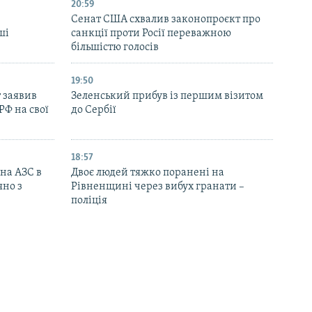
20:59
Cенат США схвалив законопроєкт про
ші
санкції проти Росії переважною
більшістю голосів
19:50
 заявив
Зеленський прибув із першим візитом
РФ на свої
до Сербії
18:57
 на АЗС в
Двоє людей тяжко поранені на
яно з
Рівненщині через вибух гранати –
поліція