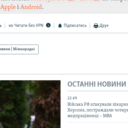
и
Apple
і
Android
.
ь
Читати без VPN
Підписатись
Друк
овини | Міжнародні
ОСТАННІ НОВИНИ
22:49
Війська РФ атакували лікарн
Херсона, постраждали чотир
медпрацівниці – МВА