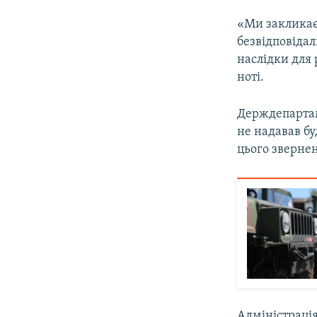
«Ми закликає
безвідповідал
наслідки для 
ноті.
Держдепартам
не надавав бу
цього зверне
Адміністраці