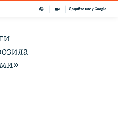
Додайте нас у Google
ти
розила
ми» –