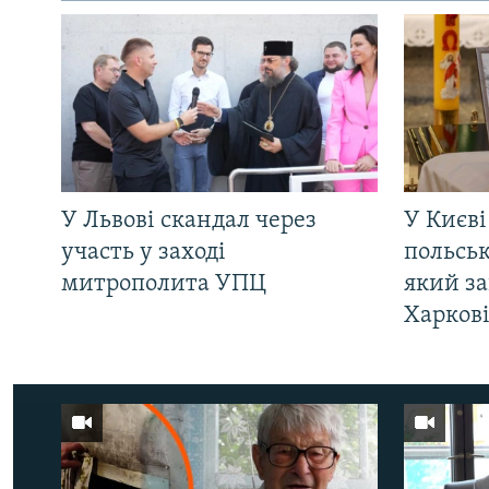
У Львові скандал через
У Києві
участь у заході
польсь
митрополита УПЦ
який за
Харков