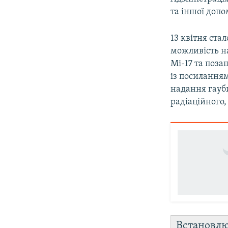
та іншої допо
13 квітня ста
можливість на
Мі-17 та поз
із посиланням
надання гауби
радіаційного,
Встановл