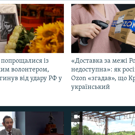
 попрощалися із
«Доставка за межі Ро
ким волонтером,
недоступна»: як рос
гинув від удару РФ у
Ozon «згадав», що 
і
український