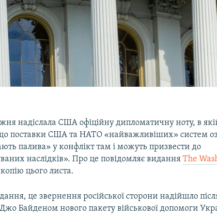
ижня надіслала США офіційну дипломатичну ноту, в які
що поставки США та НАТО «найважливіших» систем оз
ють палива» у конфлікт там і можуть призвести до
ваних наслідків». Про це повідомляє видання
The Wash
копію цього листа.
дання, це звернення російської сторони надійшло післ
Джо Байденом нового пакету військової допомоги Укра