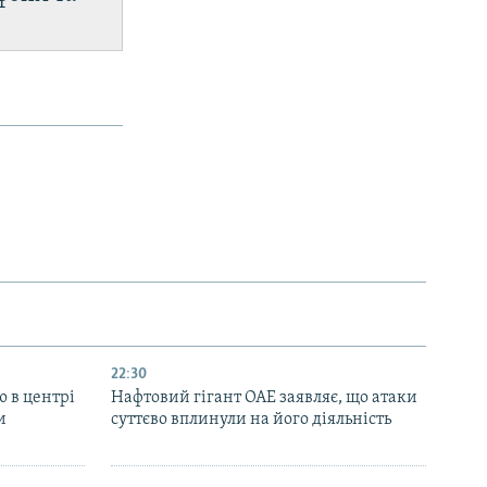
22:30
ю в центрі
Нафтовий гігант ОАЕ заявляє, що атаки
и
суттєво вплинули на його діяльність