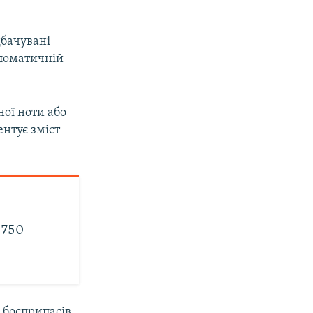
дбачувані
пломатичній
ої ноти або
ентує зміст
 750
, боєприпасів