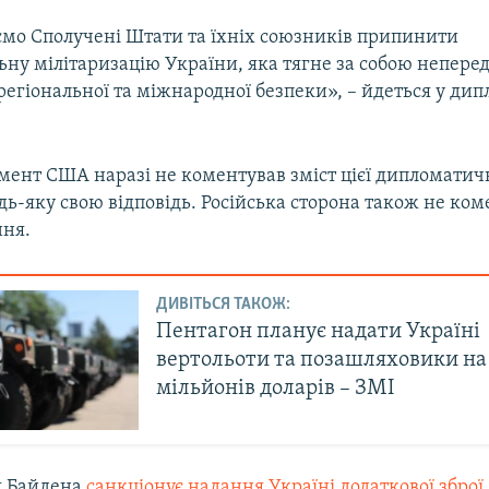
мо Сполучені Штати та їхніх союзників припинити
ьну мілітаризацію України, яка тягне за собою непере
регіональної та міжнародної безпеки», – йдеться у ди
ент США наразі не коментував зміст цієї дипломатичн
дь-яку свою відповідь. Російська сторона також не ком
ння.
ДИВІТЬСЯ ТАКОЖ:
Пентагон планує надати Україні
вертольоти та позашляховики на
мільйонів доларів – ЗМІ
я Байдена
санкціонує надання Україні додаткової зброї