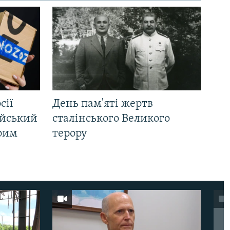
сії
День пам'яті жертв
ійський
сталінського Великого
Крим
терору