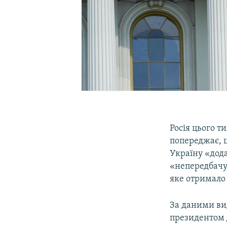
Росія цього т
попереджає, 
Україну «дода
«непередбачу
яке отримало 
За даними ви
президентом 