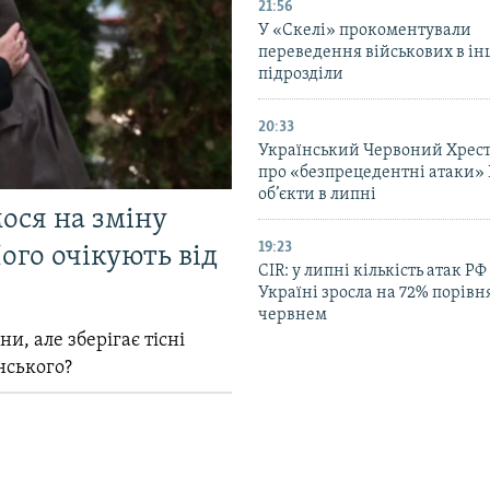
21:56
У «Скелі» прокоментували
переведення військових в ін
підрозділи
20:33
Український Червоний Хрест
про «безпрецедентні атаки» 
об’єкти в липні
мося на зміну
19:23
ого очікують від
CIR: у липні кількість атак РФ
Україні зросла на 72% порівн
червнем
и, але зберігає тісні
нського?