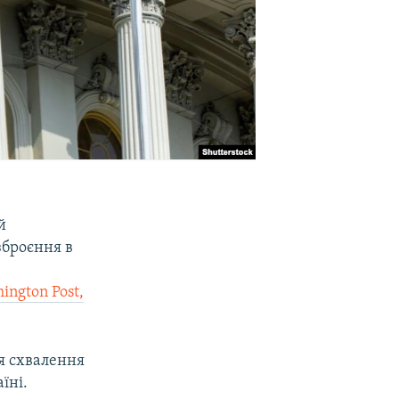
й
броєння в
ington Post,
я схвалення
їні.