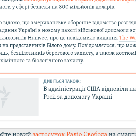
моги у сфері безпеки на 800 мільйонів доларів.
ло відомо, що американське оборонне відомство розгля
дання Україні в новому пакеті військової допомоги ве
ашляховиків Humvee, про це повідомило видання
The Wa
 на представників Білого дому. Повідомлялося, що мож
ць, безпілотників берегового захисту, а також костюм
 хімічного та біологічного захисту.
ДИВІТЬСЯ ТАКОЖ:
В адміністрації США відповіли н
Росії за допомогу Україні
юйте новий
застосунок Радіо Свобода
на смарт