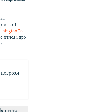
дає
ртольотів
shington Post
е йтися і про
ів
а погрози
фони та