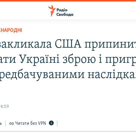
ЖНАРОДНІ
 закликала США припини
ати Україні зброю і приг
редбачуваними наслідка
14:59
ь
Читати без VPN