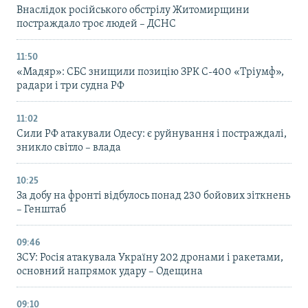
Внаслідок російського обстрілу Житомирщини
постраждало троє людей – ДСНС
11:50
«Мадяр»: СБС знищили позицію ЗРК С-400 «Тріумф»,
радари і три судна РФ
11:02
Сили РФ атакували Одесу: є руйнування і постраждалі,
зникло світло – влада
10:25
За добу на фронті відбулось понад 230 бойових зіткнень
– Генштаб
09:46
ЗСУ: Росія атакувала Україну 202 дронами і ракетами,
основний напрямок удару – Одещина
09:10