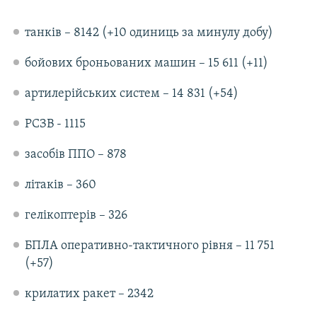
Усі сайти RFE/RL
танків – 8142 (+10 одиниць за минулу добу)
бойових броньованих машин – 15 611 (+11)
артилерійських систем – 14 831 (+54)
РСЗВ - 1115
засобів ППО – 878
літаків – 360
гелікоптерів – 326
БПЛА оперативно-тактичного рівня – 11 751
(+57)
крилатих ракет – 2342