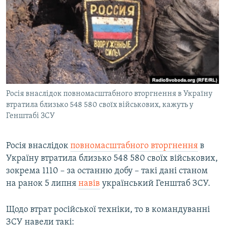
МУЛЬТИМЕДІА
ФОТО
СПЕЦПРОЄКТИ
ПОДКАСТИ
КРИМ РЕАЛІЇ
Росія внаслідок повномасштабного вторгнення в Україну
РУС
втратила близько 548 580 своїх військових, кажуть у
Генштабі ЗСУ
УКР
КТАТ
Росія внаслідок
повномасштабного вторгнення
в
Україну втратила близько 548 580 своїх військових,
ДОЛУЧАЙСЯ!
зокрема 1110 – за останню добу – такі дані станом
на ранок 5 липня
навів
український Генштаб ЗСУ.
Щодо втрат російської техніки, то в командуванні
ЗСУ навели такі: