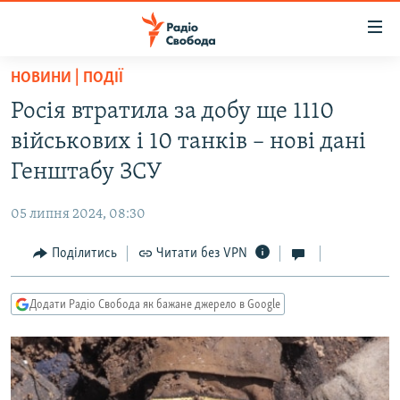
Доступність
посилання
Перейти
НОВИНИ | ПОДІЇ
до
РАДІО СВОБОДА – 70 РОКІВ
Росія втратила за добу ще 1110
основного
ВСЕ ЗА ДОБУ
матеріалу
військових і 10 танків – нові дані
СТАТТІ
Перейти
Генштабу ЗСУ
до
ВІЙНА
ПОЛІТИКА
основної
05 липня 2024, 08:30
РОСІЙСЬКА «ФІЛЬТРАЦІЯ»
ЕКОНОМІКА
навігації
Перейти
Поділитись
Читати без VPN
ДОНБАС.РЕАЛІЇ
СУСПІЛЬСТВО
до
КРИМ.РЕАЛІЇ
КУЛЬТУРА
пошуку
Додати Радіо Свобода як бажане джерело в Google
ТИ ЯК?
СПОРТ
СХЕМИ
УКРАЇНА
КИТАЙ.ВИКЛИКИ
СВІТ