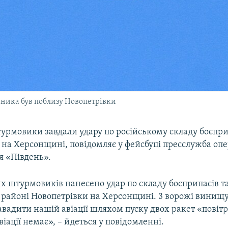
вника був поблизу Новопетрівки
урмовики завдали удару по російському складу боєпри
 на Херсонщині, повідомляє у фейсбуці пресслужба оп
 «Південь».
 штурмовиків нанесено удар по складу боєприпасів т
 районі Новопетрівки на Херсонщині. 3 ворожі винищу
вадити нашій авіації шляхом пуску двох ракет «повітря
віації немає», – йдеться у повідомленні.