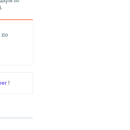
дарів по
.
 по
ber
!