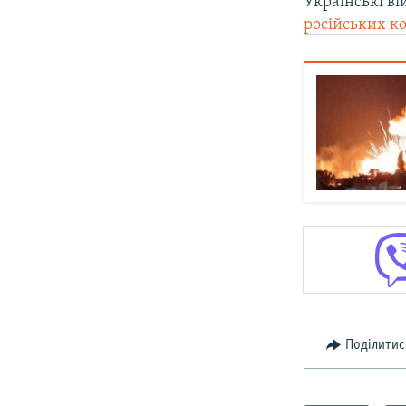
Українські ві
російських к
Поділитис