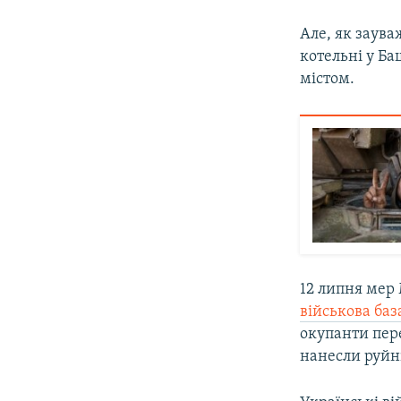
Але, як заув
котельні у Ба
містом.
12 липня мер
військова баз
окупанти пере
нанесли руйні