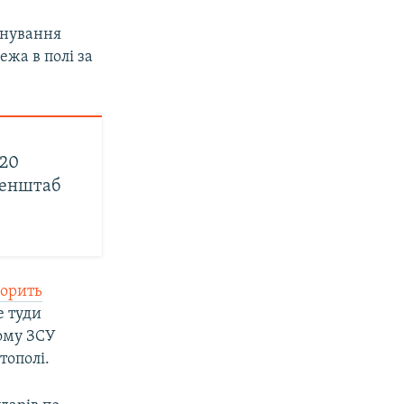
йнування
ежа в полі за
 20
Генштаб
горить
е туди
тому ЗСУ
тополі.