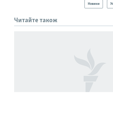
Новини
У
КРИМ РЕАЛІЇ
РУС
Читайте також
УКР
КТАТ
ДОЛУЧАЙСЯ!
Усі сайти RFE/RL