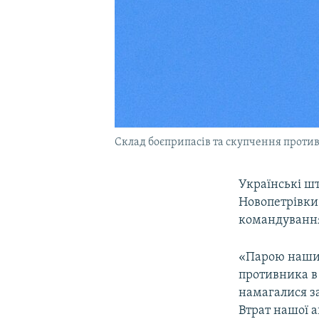
Склад боєприпасів та скупчення проти
Українські шт
Новопетрівки
командування
«Парою наших
противника в
намагалися за
Втрат нашої а