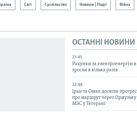
країна
Світ
Суспільство
Новини | Події
Війна
ОСТАННІ НОВИНИ
23:45
Рахунки за електроенергію в
зросли в кілька разів
22:48
Іран та Оман досягли прогресу
про маршрут через Ормузьку 
МЗС у Тегерані
21:36
У Краматорську і Слов’янську
залишаються понад 83 тисячі