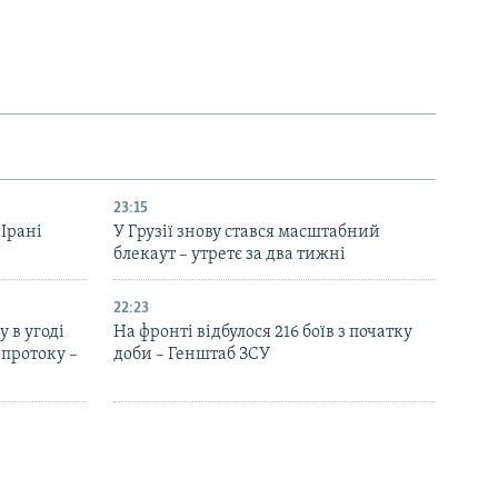
23:15
 Ірані
У Грузії знову стався масштабний
блекаут – утретє за два тижні
22:23
 в угоді
На фронті відбулося 216 боїв з початку
протоку –
доби – Генштаб ЗСУ
20:52
«Голос Америки» відновить мовлення
 людей –
українською – головний редактор