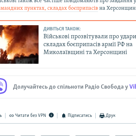
йськові також все частіше повідомляють про завдання у
омандних пунктах, складах боєприпасів
на Херсонщині
ДИВІТЬСЯ ТАКОЖ:
Військові прозвітували про удари
складах боєприпасів армії РФ на
Миколаївщині та Херсонщині
Долучайтесь до спільноти Радіо Свобода у
Vi
ь
Читати без VPN
Підписатись
Друк