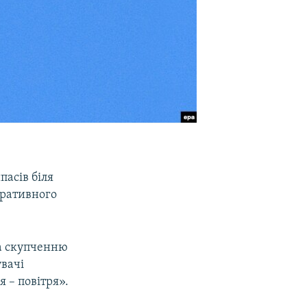
пасів біля
еративного
а скупченню
вачі
 – повітря».