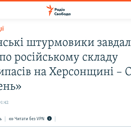
ІЇ
нські штурмовики завда
 по російському складу
ипасів на Херсонщині – 
ень»
01:42
ь
Читати без VPN