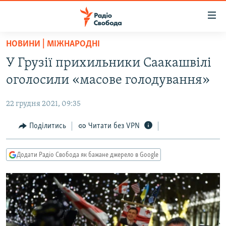
Доступність
посилання
Перейти
НОВИНИ | МІЖНАРОДНІ
до
РАДІО СВОБОДА – 70 РОКІВ
У Грузії прихильники Саакашвілі
основного
ВСЕ ЗА ДОБУ
матеріалу
оголосили «масове голодування»
СТАТТІ
Перейти
до
22 грудня 2021, 09:35
ВІЙНА
ПОЛІТИКА
основної
РОСІЙСЬКА «ФІЛЬТРАЦІЯ»
Поділитись
Читати без VPN
ЕКОНОМІКА
навігації
Перейти
ДОНБАС.РЕАЛІЇ
СУСПІЛЬСТВО
до
Додати Радіо Свобода як бажане джерело в Google
КРИМ.РЕАЛІЇ
КУЛЬТУРА
пошуку
ТИ ЯК?
СПОРТ
СХЕМИ
УКРАЇНА
КИТАЙ.ВИКЛИКИ
СВІТ