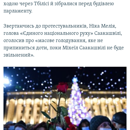
ходою через Тбілісі й зібралися перед будівлею
Усі сайти RFE/RL
парламенту.
Звертаючись до протестувальників, Ніка Мелія,
голова «Єдиного національного руху» Саакашвілі,
оголосив про «масове голодування, яке не
припиниться доти, поки Міхеїл Саакашвілі не буде
звільнений».