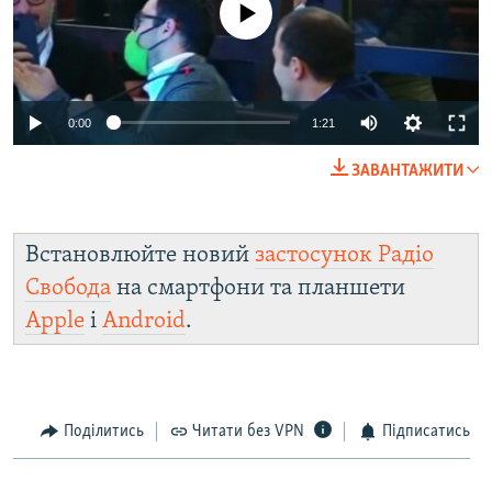
0:00
1:21
ЗАВАНТАЖИТИ
Встановлюйте новий
застосунок Радіо
Свобода
на смартфони та планшети
Apple
і
Android
.
Поділитись
Читати без VPN
Підписатись