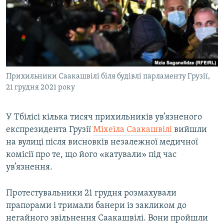
МУЛЬТИМЕДІА
ФОТО
СПЕЦПРОЄКТИ
ПОДКАСТИ
Прихильники Саакашвілі біля будівлі парламенту Грузії,
21 грудня 2021 року
КРИМ РЕАЛІЇ
РУС
У Тбілісі кілька тисяч прихильників ув’язненого
УКР
експрезидента Грузії
Міхеїла Саакашвілі
вийшли
КТАТ
на вулиці після висновків незалежної медичної
комісії про те, що його «катували» під час
ДОЛУЧАЙСЯ!
ув’язнення.
Протестувальники 21 грудня розмахували
прапорами і тримали банери із закликом до
негайного звільнення Саакашвілі. Вони пройшли