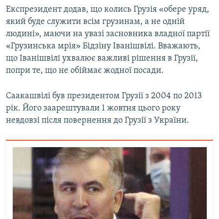
Експрезидент додав, що колись Грузія «обере уряд,
який буде служити всім грузинам, а не одній
людині», маючи на увазі засновника владної партії
«Грузинська мрія» Бідзіну Іванішвілі. Вважають,
що Іванішвілі ухвалює важливі рішення в Грузії,
попри те, що не обіймає жодної посади.
Саакашвілі був президентом Грузії з 2004 по 2013
рік. Його заарештували 1 жовтня цього року
невдовзі після повернення до Грузії з України.