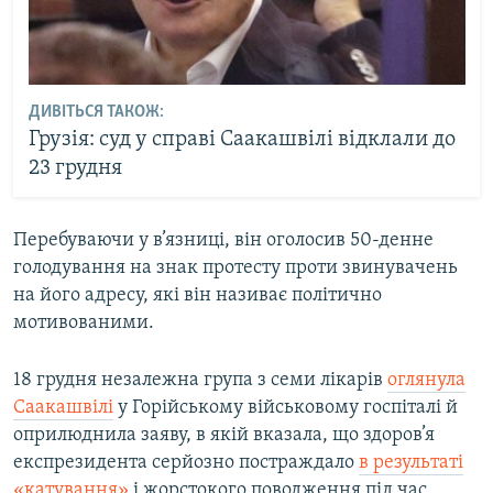
ДИВІТЬСЯ ТАКОЖ:
Грузія: суд у справі Саакашвілі відклали до
23 грудня
Перебуваючи у в’язниці, він оголосив 50-денне
голодування на знак протесту проти звинувачень
на його адресу, які він називає політично
мотивованими.
18 грудня незалежна група з семи лікарів
оглянула
Саакашвілі
у Горійському військовому госпіталі й
оприлюднила заяву, в якій вказала, що здоров’я
експрезидента серйозно постраждало
в результаті
«катування»
і жорстокого поводження під час