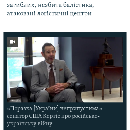
загиблих, незбита балістика,
атаковані логістичні центри
«Поразка [України] неприпустима» –
сенатор США Кертіс про російсько-
українську війну