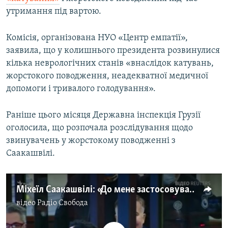
утримання під вартою.
Комісія, організована НУО «Центр емпатії»,
заявила, що у колишнього президента розвинулися
кілька неврологічних станів «внаслідок катувань,
жорстокого поводження, неадекватної медичної
допомоги і тривалого голодування».
Раніше цього місяця Державна інспекція Грузії
оголосила, що розпочала розслідування щодо
звинувачень у жорстокому поводженні з
Саакашвілі.
Міхеїл Cаакашвілі: «До мене застосовували тортури» (відео)
відео
Радіо Свобода
No media source currently available