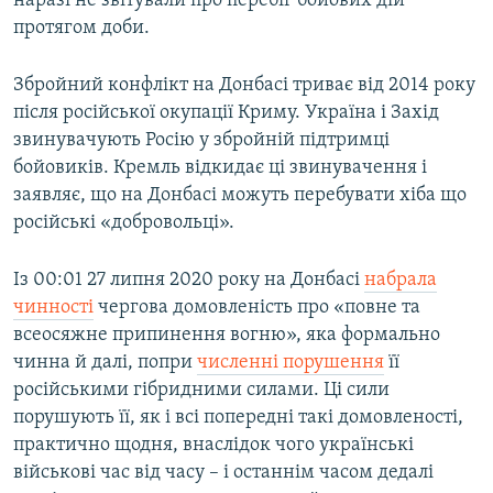
наразі не звітували про перебіг бойових дій
720p
1080p
протягом доби.
1080p
Збройний конфлікт на Донбасі триває від 2014 року
після російської окупації Криму. Україна і Захід
звинувачують Росію у збройній підтримці
бойовиків. Кремль відкидає ці звинувачення і
заявляє, що на Донбасі можуть перебувати хіба що
російські «добровольці».
Із 00:01 27 липня 2020 року на Донбасі
набрала
чинності
чергова домовленість про «повне та
всеосяжне припинення вогню», яка формально
чинна й далі, попри
численні порушення
її
російськими гібридними силами. Ці сили
порушують її, як і всі попередні такі домовленості,
практично щодня, внаслідок чого українські
військові час від часу – і останнім часом дедалі