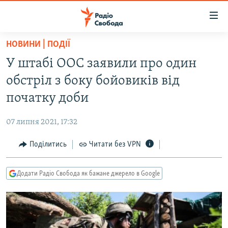
Доступність
посилання
Перейти
НОВИНИ | ПОДІЇ
до
РАДІО СВОБОДА – 70 РОКІВ
У штабі ООС заявили про один
основного
ВСЕ ЗА ДОБУ
матеріалу
обстріл з боку бойовиків від
СТАТТІ
Перейти
початку доби
до
ВІЙНА
ПОЛІТИКА
основної
07 липня 2021, 17:32
РОСІЙСЬКА «ФІЛЬТРАЦІЯ»
ЕКОНОМІКА
навігації
Перейти
Поділитись
Читати без VPN
ДОНБАС.РЕАЛІЇ
СУСПІЛЬСТВО
до
КРИМ.РЕАЛІЇ
КУЛЬТУРА
пошуку
Додати Радіо Свобода як бажане джерело в Google
ТИ ЯК?
СПОРТ
СХЕМИ
УКРАЇНА
КИТАЙ.ВИКЛИКИ
СВІТ