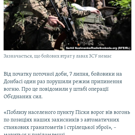
МУЛЬТИМЕДІА
ФОТО
СПЕЦПРОЄКТИ
ПОДКАСТИ
КРИМ РЕАЛІЇ
Зазначається, що бойових втрат у лавах ЗСУ немає
РУС
УКР
Від початку поточної доби, 7 липня, бойовики на
Донбасі один раз порушили режим припинення
КТАТ
вогню. Про це повідомили у штабі операції
Об’єднаних сил.
ДОЛУЧАЙСЯ!
«Поблизу населеного пункту Піски ворог вів вогонь
по позиціях наших захисників з автоматичних
станкових гранатометів і стрілецької зброї», –