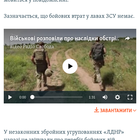
мовиться у повідомленні.
Усі сайти RFE/RL
Зазначається, що бойових втрат у лавах ЗСУ немає.
Військові розповіли про наслідки обстрілів на Донбасі – відео
відео
Радіо Свобода
No media source currently available
Auto
0:00
1:31
240p
ЗАВАНТАЖИТИ
360p
Auto
240p
360p
480p
480p
У незаконних збройних угрупованнях «ЛДНР»
720p