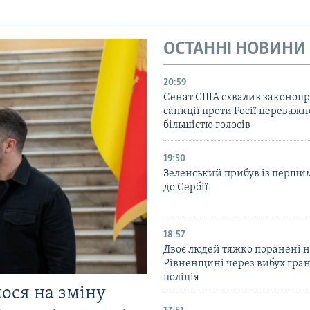
ОСТАННІ НОВИНИ
20:59
Cенат США схвалив законопр
санкції проти Росії переваж
більшістю голосів
19:50
Зеленський прибув із перши
до Сербії
18:57
Двоє людей тяжко поранені 
Рівненщині через вибух гран
поліція
мося на зміну