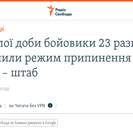
ІЇ
ої доби бойовики 23 раз
или режим припинення
 – штаб
07:50
ь
Читати без VPN
обода як бажане джерело в Google