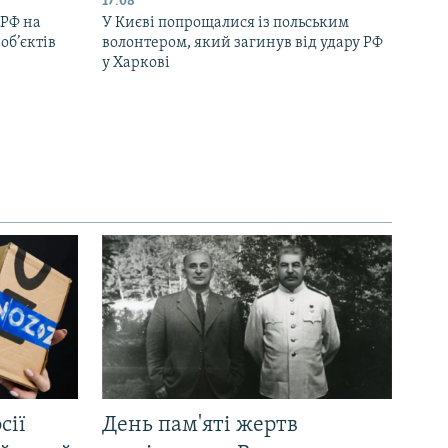
17:08
 РФ на
У Києві попрощалися із польським
об’єктів
волонтером, який загинув від удару РФ
у Харкові
сії
День пам'яті жертв