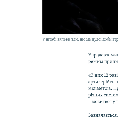
У штабі запевнили, що минулої доби втр
Упродовж мин
режим припин
«З них 12 ра
артилерійськи
міліметрів. 
різних систем
– мовиться у 
Зазначається,