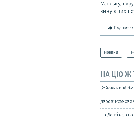
Мінську, пор
вину в цих п
Поділитис
Новини
Н
НА ЦЮ Ж
Бойовики вісім
Двоє військови
На Донбасі з п