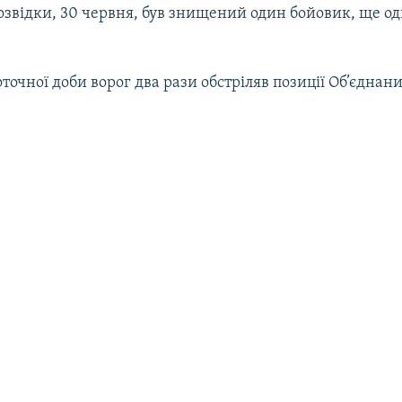
озвідки, 30 червня, був знищений один бойовик, ще о
оточної доби ворог два рази обстріляв позиції Об’єднани