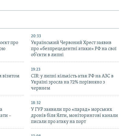
20:33
оєкт про
Український Червоний Хрест заявив
ною
про «безпрецедентні атаки» РФ на свої
об’єкти в липні
19:23
м візитом
CIR: у липні кількість атак РФ на АЗС в
Україні зросла на 72% порівняно з
червнем
18:32
на
У ГУР заявили про «парад» морських
ати –
дронів біля Ялти, моніторингові канали
писали про атаку на порт