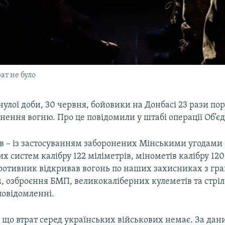
ат не було
улої доби, 30 червня, бойовики на Донбасі 23 рази п
ення вогню. Про це повідомили у штабі операції Об’є
зів – із застосуванням заборонених Мінськими угодами
х систем калібру 122 міліметрів, мінометів калібру 120
Противник відкривав вогонь по наших захисниках з гр
, озброєння БМП, великокаліберних кулеметів та стріле
повідомленні.
 що втрат серед українських військових немає. За да