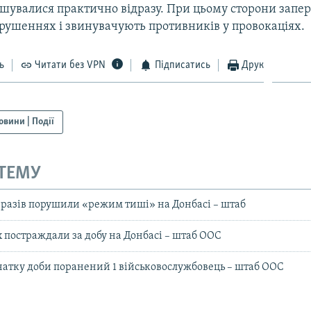
ушувалися практично відразу. При цьому сторони запе
орушеннях і звинувачують противників у провокаціях.
ь
Читати без VPN
Підписатись
Друк
овини | Події
 ТЕМУ
 разів порушили «режим тиші» на Донбасі – штаб
х постраждали за добу на Донбасі – штаб ООС
очатку доби поранений 1 військовослужбовець – штаб ООС