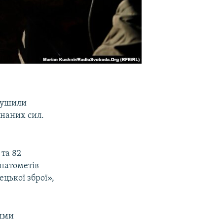
орушили
днаних сил.
 та 82
анатометів
цької зброї»,
ними