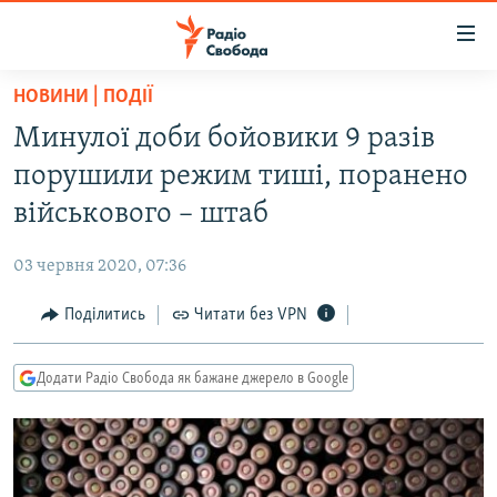
Доступність
посилання
Перейти
НОВИНИ | ПОДІЇ
до
РАДІО СВОБОДА – 70 РОКІВ
Минулої доби бойовики 9 разів
основного
ВСЕ ЗА ДОБУ
матеріалу
порушили режим тиші, поранено
СТАТТІ
Перейти
військового – штаб
до
ВІЙНА
ПОЛІТИКА
основної
03 червня 2020, 07:36
РОСІЙСЬКА «ФІЛЬТРАЦІЯ»
ЕКОНОМІКА
навігації
Перейти
Поділитись
Читати без VPN
ДОНБАС.РЕАЛІЇ
СУСПІЛЬСТВО
до
КРИМ.РЕАЛІЇ
КУЛЬТУРА
пошуку
Додати Радіо Свобода як бажане джерело в Google
ТИ ЯК?
СПОРТ
СХЕМИ
УКРАЇНА
КИТАЙ.ВИКЛИКИ
СВІТ