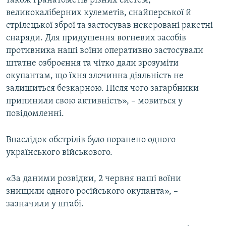
також гранатометів різних систем,
Усі сайти RFE/RL
великокаліберних кулеметів, снайперської й
стрілецької зброї та застосував некеровані ракетні
снаряди. Для придушення вогневих засобів
противника наші воїни оперативно застосували
штатне озброєння та чітко дали зрозуміти
окупантам, що їхня злочинна діяльність не
залишиться безкарною. Після чого загарбники
припинили свою активність», – мовиться у
повідомленні.
Внаслідок обстрілів було поранено одного
українського військового.
«За даними розвідки, 2 червня наші воїни
знищили одного російського окупанта», –
зазначили у штабі.