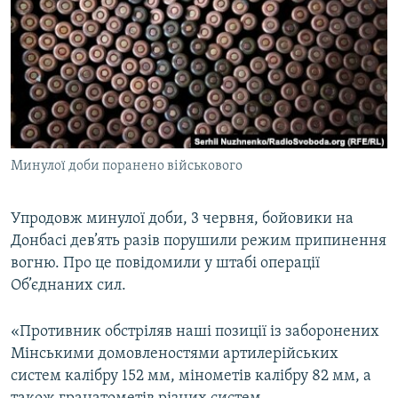
МУЛЬТИМЕДІА
ФОТО
СПЕЦПРОЄКТИ
ПОДКАСТИ
КРИМ РЕАЛІЇ
Минулої доби поранено військового
РУС
УКР
Упродовж минулої доби, 3 червня, бойовики на
Донбасі дев’ять разів порушили режим припинення
КТАТ
вогню. Про це повідомили у штабі операції
Об’єднаних сил.
ДОЛУЧАЙСЯ!
«Противник обстріляв наші позиції із заборонених
Мінськими домовленостями артилерійських
систем калібру 152 мм, мінометів калібру 82 мм, а