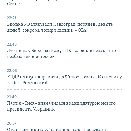
Єгипет
22:53
Війська РФ атакували Павлоград, поранені дев’ять
людей, зокрема чотири дитини – ОВА
22:43
Лубінець: у Берегівському ТЦК чоловіків незаконно
позбавляли відстрочок
22:08
КНДР планує направити до 50 тисяч своїх військових у
Росію – Зеленський
21:40
Партія «Тиса» визначилася з кандидатурою нового
президента Угорщини
20:57
Оман засудив атаку на танкер на тлі просування