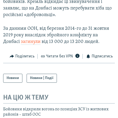
бойовиків. Кремль відкидає ці звинувачення і
заявляє, що на Донбасі можуть перебувати хіба що
російські «добровольці».
За даними ООН, від березня 2014-го до 31 жовтня
2019 року внаслідок збройного конфлікту на
Донбасі
загинули
від 13 000 до 13 200 людей.
Поділитись
Читати без VPN
Підписатись
Новини
Новини | Події
НА ЦЮ Ж ТЕМУ
Бойовики відкрили вогонь по позиціях ЗСУ із житлових
районів – штаб ООС