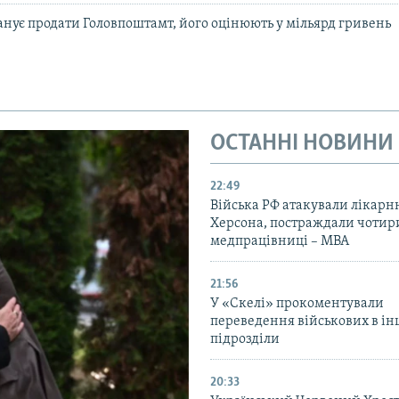
нує продати Головпоштамт, його оцінюють у мільярд гривень
ОСТАННІ НОВИНИ
22:49
Війська РФ атакували лікарн
Херсона, постраждали чотир
медпрацівниці – МВА
21:56
У «Скелі» прокоментували
переведення військових в ін
підрозділи
20:33