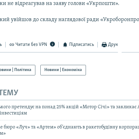
ки не відреагував на заяву голови «Укрпошти».
ький увійшов до складу наглядової ради «Укроборонпро
ь
Читати без VPN
Підписатись
Друк
овини | Політика
Новини | Економіка
 ТЕМУ
ького претендує на понад 25% акцій «Мотор Січі» та закликає
інвестиціям
е бюро «Луч» та «Артем» об’єднають в ракетобудівну корпора
ом»