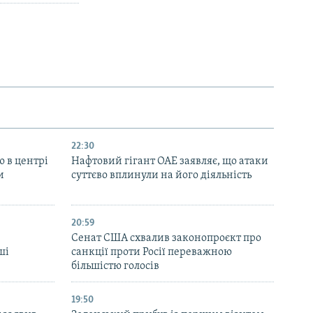
22:30
ю в центрі
Нафтовий гігант ОАЕ заявляє, що атаки
и
суттєво вплинули на його діяльність
20:59
Cенат США схвалив законопроєкт про
ші
санкції проти Росії переважною
більшістю голосів
19:50