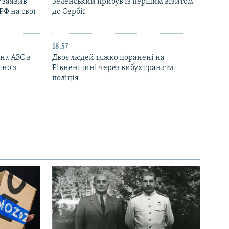
 заявив
Зеленський прибув із першим візитом
РФ на свої
до Сербії
18:57
 на АЗС в
Двоє людей тяжко поранені на
яно з
Рівненщині через вибух гранати –
поліція