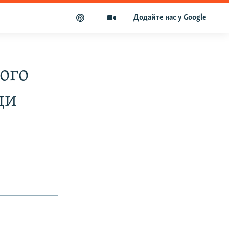
Додайте нас у Google
ого
ди