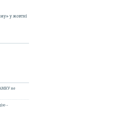
му» у жовтні
 АМКУ не
цію –