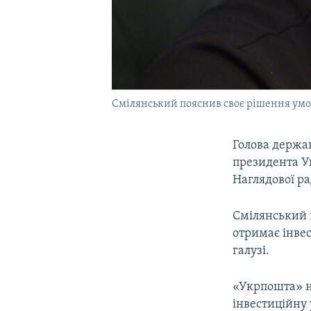
Смілянський пояснив своє рішення умо
Голова держа
президента У
Наглядової р
Смілянський 
отримає інвес
галузі.
«Укрпошта» н
інвестиційну