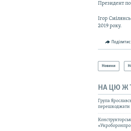
Президент по
Ігор Смілянс
2019 року.
Поділитис
Новини
Н
НА ЦЮ Ж
Група Ярославс
перешкоджати 
Конструкторськ
«Укроборонпр