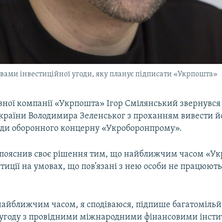
вами інвестиційної угоди, яку планує підписати «Укрпошта»
вної компанії «Укрпошта» Ігор Смілянський звернувся
країни Володимира Зеленськог з проханням вивести йо
ади оборонного концерну «Укроборонпрому».
пояснив своє рішення тим, що найближчим часом «У
тиції на умовах, що пов’язані з нею особи не працюють
айближчим часом, я сподіваюся, підпише багатомільйо
 угоду з провідними міжнародними фінансовими інсти