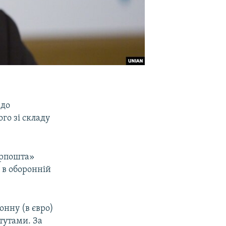
 до
го зі складу
крпошта»
 в оборонній
нну (в євро)
тутами. За