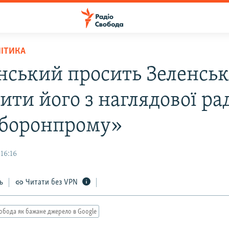
ЛІТИКА
нський просить Зеленськ
ити його з наглядової ра
боронпрому»
16:16
ь
Читати без VPN
обода як бажане джерело в Google