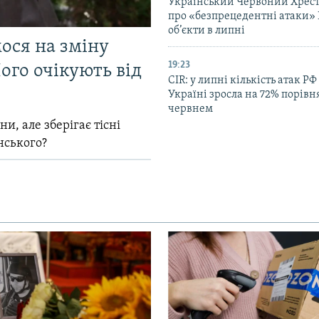
Український Червоний Хрест
про «безпрецедентні атаки» 
об’єкти в липні
мося на зміну
19:23
ого очікують від
CIR: у липні кількість атак РФ
Україні зросла на 72% порівн
червнем
и, але зберігає тісні
нського?