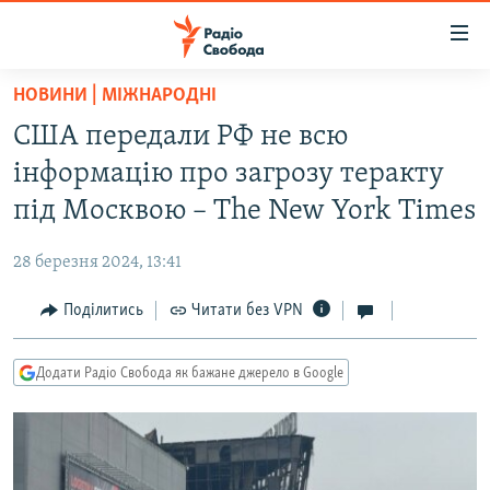
Доступність
посилання
Перейти
НОВИНИ | МІЖНАРОДНІ
до
РАДІО СВОБОДА – 70 РОКІВ
США передали РФ не всю
основного
ВСЕ ЗА ДОБУ
матеріалу
інформацію про загрозу теракту
СТАТТІ
Перейти
під Москвою – The New York Times
до
ВІЙНА
ПОЛІТИКА
основної
28 березня 2024, 13:41
РОСІЙСЬКА «ФІЛЬТРАЦІЯ»
ЕКОНОМІКА
навігації
Перейти
Поділитись
Читати без VPN
ДОНБАС.РЕАЛІЇ
СУСПІЛЬСТВО
до
КРИМ.РЕАЛІЇ
КУЛЬТУРА
пошуку
Додати Радіо Свобода як бажане джерело в Google
ТИ ЯК?
СПОРТ
СХЕМИ
УКРАЇНА
КИТАЙ.ВИКЛИКИ
СВІТ