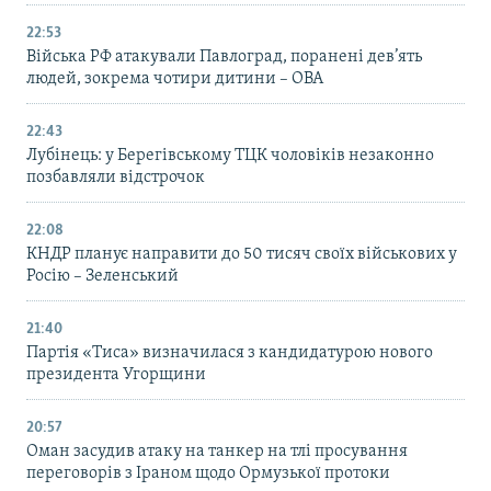
22:53
Війська РФ атакували Павлоград, поранені дев’ять
людей, зокрема чотири дитини – ОВА
22:43
Лубінець: у Берегівському ТЦК чоловіків незаконно
позбавляли відстрочок
22:08
КНДР планує направити до 50 тисяч своїх військових у
Росію – Зеленський
21:40
Партія «Тиса» визначилася з кандидатурою нового
президента Угорщини
20:57
Оман засудив атаку на танкер на тлі просування
переговорів з Іраном щодо Ормузької протоки