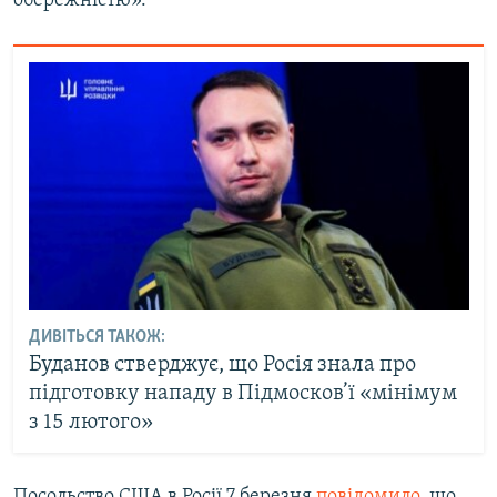
обережністю».
ДИВІТЬСЯ ТАКОЖ:
Буданов стверджує, що Росія знала про
підготовку нападу в Підмосков’ї «мінімум
з 15 лютого»
Посольство США в Росії 7 березня
повідомило
, що