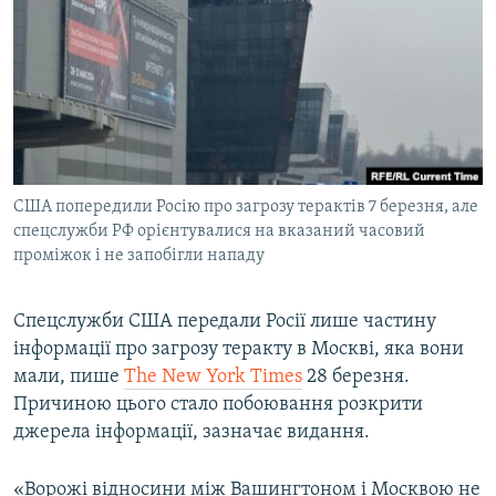
МУЛЬТИМЕДІА
ФОТО
СПЕЦПРОЄКТИ
ПОДКАСТИ
КРИМ РЕАЛІЇ
США попередили Росію про загрозу терактів 7 березня, але
РУС
спецслужби РФ орієнтувалися на вказаний часовий
проміжок і не запобігли нападу
УКР
КТАТ
Спецслужби США передали Росії лише частину
інформації про загрозу теракту в Москві, яка вони
ДОЛУЧАЙСЯ!
мали, пише
The New York Times
28 березня.
Причиною цього стало побоювання розкрити
джерела інформації, зазначає видання.
«Ворожі відносини між Вашингтоном і Москвою не