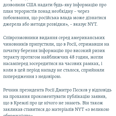
дозволили США надати будь-яку інформацію про
Усі сайти RFE/RL
план терористів понад необхідну – через
побоювання, що російська влада може дізнатися
джерела або методи розвідки», – вказує NYT.
Співрозмовники видання серед американських
чиновників припустили, що в Росії, отримавши на
початку березня інформацію про високий ризик
теракту протягом найближчих 48 годин, могли
насамперед зосередитися на часових рамках, і
коли в цей період нападу не сталося, сприйняли
попередження з недовірою.
Речник президента Росії Дмитро Пєсков у відповідь
на прохання прокоментувати публікацію заявив,
що в Кремлі про це нічого не знають. Він також
закликав ставитися до матеріалів NYT «з великою