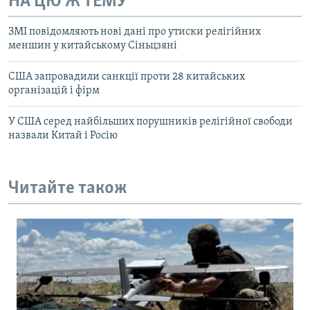
НА ЦЮ Ж ТЕМУ
ЗМІ повідомляють нові дані про утиски релігійних
меншин у китайському Сіньцзяні
США запровадили санкції проти 28 китайських
організацій і фірм
У США серед найбільших порушників релігійної свободи
назвали Китай і Росію
Читайте також