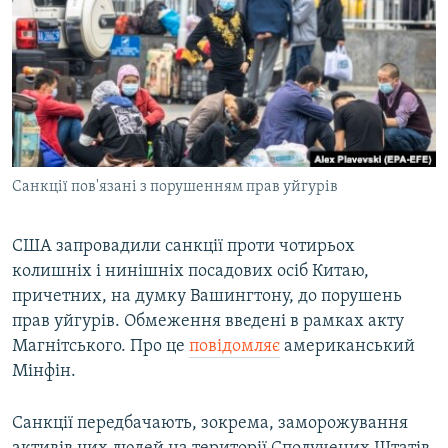
МУЛЬТИМЕДІА
ФОТО
СПЕЦПРОЄКТИ
ПОДКАСТИ
КРИМ РЕАЛІЇ
Санкції пов'язані з порушенням прав уйгурів
РУС
УКР
США запровадили санкції проти чотирьох
колишніх і нинішніх посадових осіб Китаю,
КТАТ
причетних, на думку Вашингтону, до порушень
прав уйгурів. Обмеження введені в рамках акту
ДОЛУЧАЙСЯ!
Магнітського. Про це
повідомляє
американський
Мінфін.
Санкції передбачають, зокрема, заморожування