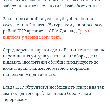
активів цих людей на території Сполучених Штатів,
Усі сайти RFE/RL
заборона на ділові контакти і візові обмеження.
Закон про санкції за утиски уйгурів та інших
мусульман в Сіньцзян-Уйгурському автономному
районі КНР президент США Дональд
Трамп
підписав у червні цього року.
Серед порушень прав людини Вашингтон зазначає
переміщення уйгурів у спеціальні табори, де їх
піддають ідеологічній обробці і примушують до
важкої праці з кінцевою метою викорінити
національну ідентичність.
Влада КНР обґрунтовує необхідність створення так
званих центрів профпідготовки боротьбою з
тероризмом.