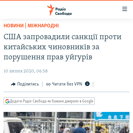
Доступність
посилання
Перейти
НОВИНИ | МІЖНАРОДНІ
до
РАДІО СВОБОДА – 70 РОКІВ
США запровадили санкції проти
основного
ВСЕ ЗА ДОБУ
матеріалу
китайських чиновників за
СТАТТІ
Перейти
порушення прав уйгурів
до
ВІЙНА
ПОЛІТИКА
основної
10 липня 2020, 06:58
РОСІЙСЬКА «ФІЛЬТРАЦІЯ»
ЕКОНОМІКА
навігації
Перейти
Поділитись
Читати без VPN
ДОНБАС.РЕАЛІЇ
СУСПІЛЬСТВО
до
КРИМ.РЕАЛІЇ
КУЛЬТУРА
пошуку
Додати Радіо Свобода як бажане джерело в Google
ТИ ЯК?
СПОРТ
СХЕМИ
УКРАЇНА
КИТАЙ.ВИКЛИКИ
СВІТ