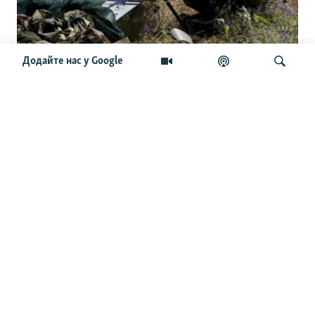
Додайте нас у Google
Українські командири приїхали до
США: розкрили сенаторам секрети
дронової війни
Шукати
ОСТАННІ НОВИНИ
23:54
В Ізюмі сім людей постраждали через російський удар
КАБами – МВА
23:38
Сербія виділить Україні два мільйони євро на