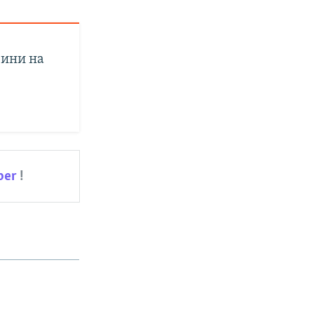
вини на
ber
!