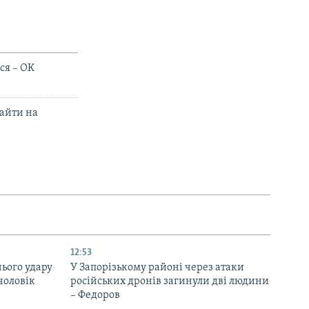
ся – ОК
зайти на
12:53
нього удару
У Запорізькому районі через атаки
чоловік
російських дронів загинули дві людини
– Федоров