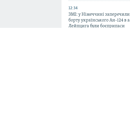
12:34
ЗМІ: у Німеччині заперечили
борту українського Ан-124 в 
Лейпцига були боєприпаси
11:39
«Укренерго» закликає до еко
електрики майже протягом вс
особливо в Києві, Київщині 
істи створили
10:49
інфраструктури
Через стрілянину в школі в Т
загинули шестеро людей – по
м» разом з Білоруською
 військових локацій на
знімків та даних з