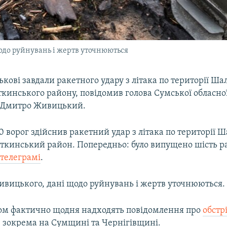
одо руйнувань і жертв уточнюються
ськові завдали ракетного удару з літака по території Ша
кинського району, повідомив голова Сумської обласної
ї Дмитро Живицький.
0 ворог здійснив ракетний удар з літака по території 
ткинський район. Попередньо: було випущено шість ра
у
телеграмі
.
ивицького, дані щодо руйнувань і жертв уточнюються.
ом фактично щодня надходять повідомлення про
обстр
, зокрема на Сумщині та Чернігівщині.