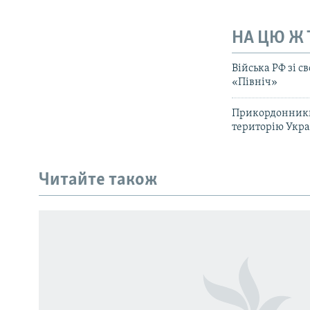
НА ЦЮ Ж
Війська РФ зі с
«Північ»
Прикордонники 
територію Укр
КРИМ РЕАЛІЇ
РУС
Читайте також
УКР
КТАТ
ДОЛУЧАЙСЯ!