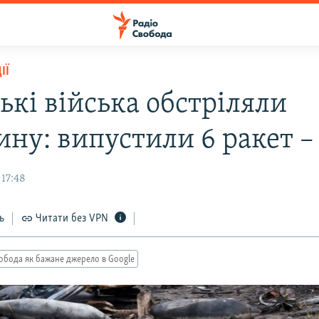
ІЇ
ькі війська обстріляли
ну: випустили 6 ракет –
 17:48
ь
Читати без VPN
обода як бажане джерело в Google