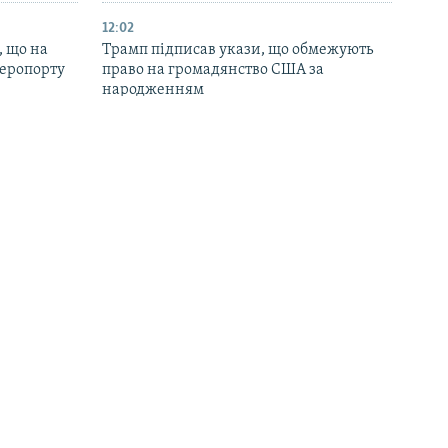
12:02
, що на
Трамп підписав укази, що обмежують
аеропорту
право на громадянство США за
народженням
11:17
номії
Генштаб ЗСУ заявив про ураження РЛС
ього дня,
та місця пуску ударних БпЛА в
та Одещині
окупованому Криму
09:55
аїланді
ОВА: російський дрон вдарив по ринку
ліція
на Сумщині, постраждали 10 людей