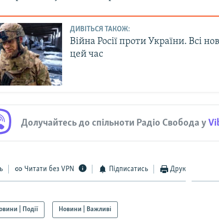
ДИВІТЬСЯ ТАКОЖ:
Війна Росії проти України. Всі но
цей час
Долучайтесь до спільноти Радіо Свобода у
Vi
ь
Читати без VPN
Підписатись
Друк
овини | Події
Новини | Важливі