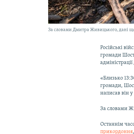
За словами Дмитра Живицького, дані щ
Російські вій
громади Шост
адміністраці
«Близько 13:3
громади, Шос
написав він 
За словами Ж
Останнім час
прикордоння