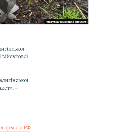
лигінської
 військової
Шалигінської
кет», –
іл армією РФ