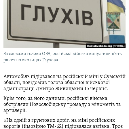
КИТАЙ.ВИКЛИКИ
МУЛЬТИМЕДІА
ФОТО
СПЕЦПРОЄКТИ
ПОДКАСТИ
За словами голови ОВА, російські війська випустили п’ять
ракет по околицях Глухова
КРИМ РЕАЛІЇ
РУС
Автомобіль підірвався на російській міні у Сумській
УКР
області, повідомив голова обласної військової
адміністрації Дмитро Живицький 15 червня.
КТАТ
Крім того, за його даними, російські війська
обстріляли Новослобідську громаду з мінометів та
ДОЛУЧАЙСЯ!
артилерії.
«На одній з ґрунтових доріг, на міні російських
ворогів (ймовірно ТМ-62) підірвалася автівка. Троє