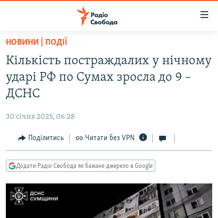
Доступність
посилання
Перейти
НОВИНИ | ПОДІЇ
до
РАДІО СВОБОДА – 70 РОКІВ
Кількість постраждалих у нічному
основного
ВСЕ ЗА ДОБУ
матеріалу
ударі РФ по Сумах зросла до 9 –
СТАТТІ
Перейти
ДСНС
до
ВІЙНА
ПОЛІТИКА
основної
30 січня 2025, 06:28
РОСІЙСЬКА «ФІЛЬТРАЦІЯ»
ЕКОНОМІКА
навігації
Перейти
Поділитись
Читати без VPN
ДОНБАС.РЕАЛІЇ
СУСПІЛЬСТВО
до
КРИМ.РЕАЛІЇ
КУЛЬТУРА
пошуку
Додати Радіо Свобода як бажане джерело в Google
ТИ ЯК?
СПОРТ
СХЕМИ
УКРАЇНА
КИТАЙ.ВИКЛИКИ
СВІТ