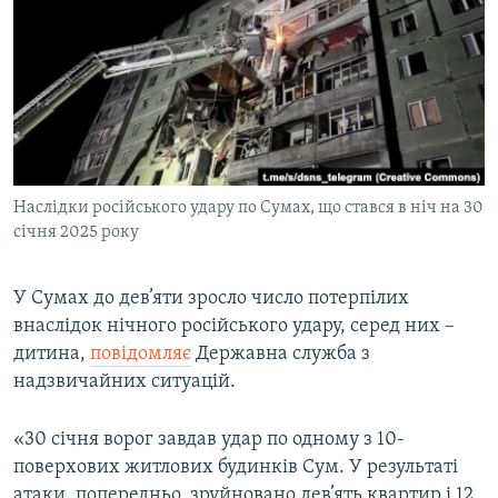
МУЛЬТИМЕДІА
ФОТО
СПЕЦПРОЄКТИ
ПОДКАСТИ
КРИМ РЕАЛІЇ
Наслідки російського удару по Сумах, що стався в ніч на 30
РУС
січня 2025 року
УКР
У Сумах до дев’яти зросло число потерпілих
КТАТ
внаслідок нічного російського удару, серед них –
дитина,
повідомляє
Державна служба з
ДОЛУЧАЙСЯ!
надзвичайних ситуацій.
«30 січня ворог завдав удар по одному з 10-
поверхових житлових будинків Сум. У результаті
атаки, попередньо, зруйновано дев’ять квартир і 12