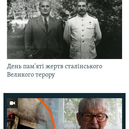
День пам'яті жертв сталінського
Великого терору