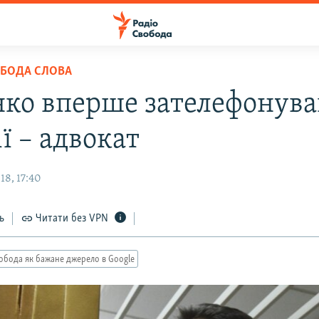
ОБОДА СЛОВА
ко вперше зателефонува
ї – адвокат
18, 17:40
ь
Читати без VPN
обода як бажане джерело в Google