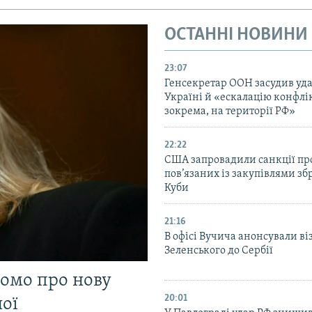
ОСТАННІ НОВИНИ
23:07
Генсекретар ООН засудив уда
Україні й «ескалацію конфлік
зокрема, на території РФ»
22:22
США запровадили санкції про
пов’язаних із закупівлями зб
Куби
21:16
В офісі Вучича анонсували ві
Зеленського до Сербії
домо про нову
20:01
ої