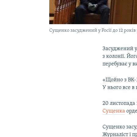
Сущенко засуджений у Росії до 12 років
Засуджений у
з колонії. Йо
перебуває у ви
«Щойно з ВК-
У нього все в
20 листопада
Сущенка
орде
Сущенко засуд
Журналіст і 