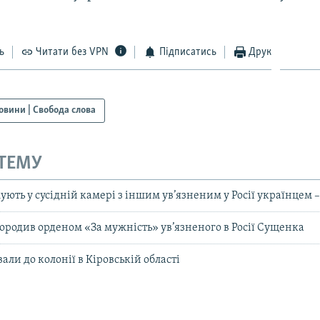
ь
Читати без VPN
Підписатись
Друк
овини | Свобода слова
 ТЕМУ
ють у сусідній камері з іншим ув’язненим у Росії українцем 
родив орденом «За мужність» ув’язненого в Росії Сущенка
ли до колонії в Кіровській області