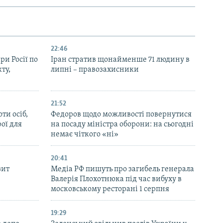
22:46
ри Росії по
Іран стратив щонайменше 71 людину в
ту,
липні – правозахисники
21:52
ти осіб,
Федоров щодо можливості повернутися
рої для
на посаду міністра оборони: на сьогодні
немає чіткого «ні»
20:41
зит
Медіа РФ пишуть про загибель генерала
Валерія Плохотнюка під час вибуху в
московському ресторані 1 серпня
19:29