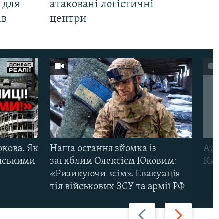
 для
атаковані логістичні
ів
центри
ркова. Як
Наша остання зйомка із
Арм
ійськими
загиблим Олексієм Юковим:
Киї
ї
«Ризикуючи всім». Евакуація
тіл військових ЗСУ та армії РФ
Назад
Вперед