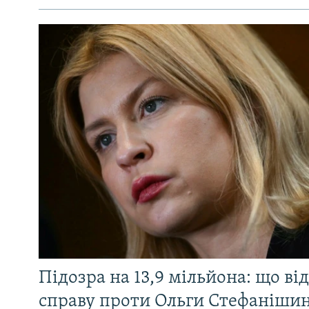
Підозра на 13,9 мільйона: що ві
справу проти Ольги Стефанішин