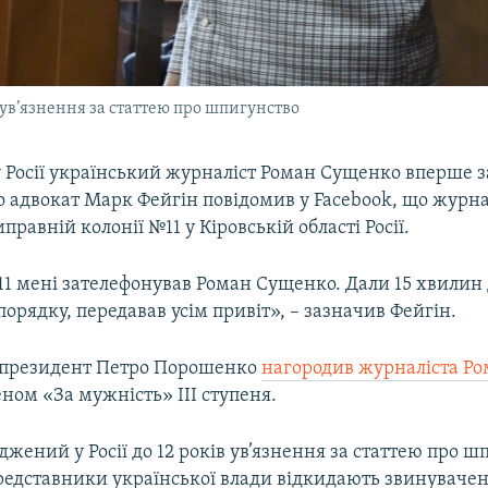
 ув’язнення за статтею про шпигунство
 Росії український журналіст Роман Сущенко вперше 
го адвокат Марк Фейгін повідомив у Facebook, що журна
правній колонії №11 у Кіровській області Росії.
11 мені зателефонував Роман Сущенко. Дали 15 хвилин 
 порядку, передавав усім привіт», – зазначив Фейгін.
 президент Петро Порошенко
нагородив журналіста Р
ном «За мужність» ІІІ ступеня.
жений у Росії до 12 років ув’язнення за статтею про ш
представники української влади відкидають звинувачен