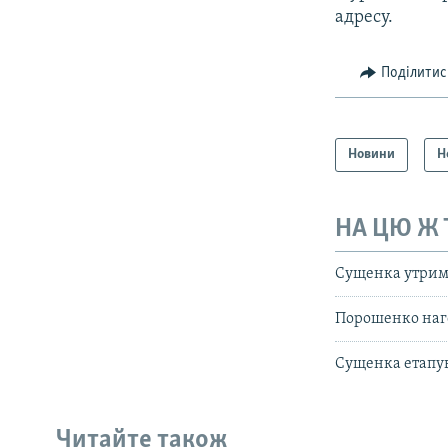
адресу.
Поділитис
Новини
Н
НА ЦЮ Ж
Сущенка утриму
Порошенко наго
Сущенка етапува
Читайте також