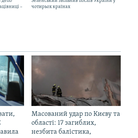
 депо
Зеленський звільнив послів України у
ацівниці –
чотирьох країнах
вати,
Масований удар по Києву та
С
області: 17 загиблих,
равила
незбита балістика,