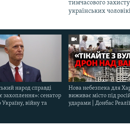
тимчасового захисту
українських чоловік
ський народ справді
Нова небезпека для Ха
є захоплення»: сенатор
виживає місто під рос
Україну, війну та
ударами | Донбас Реалі