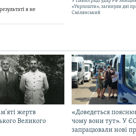
У Павлограді удар РФ знищив
«Укрпошти», загинули дві пр
результаті я не
Смілянський
м'яті жертв
«Доведеться поясню
ького Великого
чому вони тут». У Є
запрацювали нові п