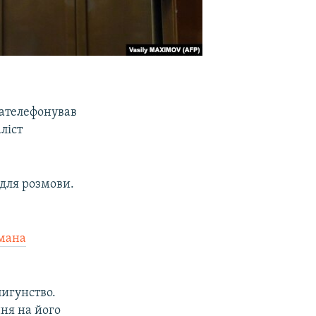
зателефонував
ліст
для розмови.
омана
пигунство.
ня на його