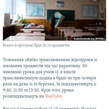
МУЛЬТИМЕДІА
ФОТО
СПЕЦПРОЄКТИ
ПОДКАСТИ
КРИМ РЕАЛІЇ
Всього в програмі буде 12-13 предметів
РУС
УКР
Телеканал «Київ» транслюватиме відеоуроки зі
шкільних предметів під час карантину. 30-
КТАТ
хвилинні уроки для учнів 11-х класів
транслюватимуть щодня в будні по три-чотири
ДОЛУЧАЙСЯ!
рази на день із 16 березня. Їх показуватимуть о
9:30, 11:30 та 13:30. Крім того, уроки
розміщуватимуть на
YouTube
.