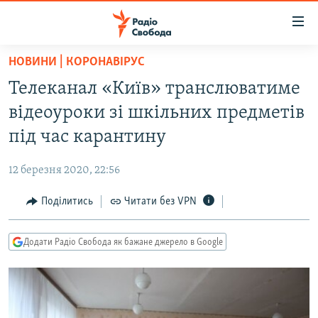
Доступність
посилання
Перейти
НОВИНИ | КОРОНАВІРУС
до
РАДІО СВОБОДА – 70 РОКІВ
Телеканал «Київ» транслюватиме
основного
ВСЕ ЗА ДОБУ
матеріалу
відеоуроки зі шкільних предметів
СТАТТІ
Перейти
під час карантину
до
ВІЙНА
ПОЛІТИКА
основної
12 березня 2020, 22:56
РОСІЙСЬКА «ФІЛЬТРАЦІЯ»
ЕКОНОМІКА
навігації
Перейти
Поділитись
Читати без VPN
ДОНБАС.РЕАЛІЇ
СУСПІЛЬСТВО
до
КРИМ.РЕАЛІЇ
КУЛЬТУРА
пошуку
Додати Радіо Свобода як бажане джерело в Google
ТИ ЯК?
СПОРТ
СХЕМИ
УКРАЇНА
КИТАЙ.ВИКЛИКИ
СВІТ