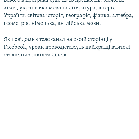
Всього в програмі буде 12-13 предметів: біологія,
Усі сайти RFE/RL
хімія, українська мова та література, історія
України, світова історія, географія, фізика, алгебра,
геометрія, німецька, англійська мови.
Як повідомив телеканал на своїй сторінці у
Facebook, уроки проводитимуть найкращі вчителі
столичних шкіл та ліцеїв.