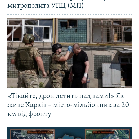
митрополита УПЦ (МП)
«Тікайте, дрон летить над вами!» Як
живе Харків – місто-мільйонник за 20
км від фронту