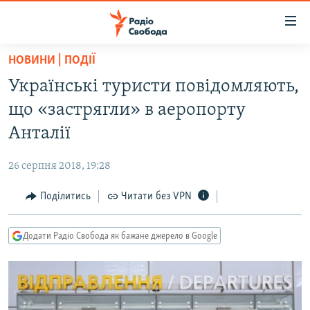
Доступність
посилання
Перейти
НОВИНИ | ПОДІЇ
до
РАДІО СВОБОДА – 70 РОКІВ
Українські туристи повідомляють,
основного
ВСЕ ЗА ДОБУ
матеріалу
що «застрягли» в аеропорту
СТАТТІ
Перейти
Анталії
до
ВІЙНА
ПОЛІТИКА
основної
26 серпня 2018, 19:28
РОСІЙСЬКА «ФІЛЬТРАЦІЯ»
ЕКОНОМІКА
навігації
Перейти
Поділитись
Читати без VPN
ДОНБАС.РЕАЛІЇ
СУСПІЛЬСТВО
до
КРИМ.РЕАЛІЇ
КУЛЬТУРА
пошуку
Додати Радіо Свобода як бажане джерело в Google
ТИ ЯК?
СПОРТ
СХЕМИ
УКРАЇНА
КИТАЙ.ВИКЛИКИ
СВІТ