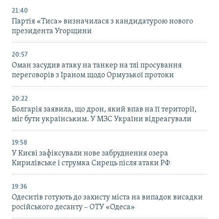
21:40
Партія «Тиса» визначилася з кандидатурою нового
президента Угорщини
20:57
Оман засудив атаку на танкер на тлі просування
переговорів з Іраном щодо Ормузької протоки
20:22
Болгарія заявила, що дрон, який впав на її території,
міг бути українським. У МЗС України відреагували
19:58
У Києві зафіксували нове забруднення озера
Кирилівське і струмка Сирець після атаки РФ
19:36
Одеситів готують до захисту міста на випадок висадки
російського десанту – ОТУ «Одеса»