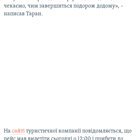
чекаємо, чим завершиться подорож додому», –
Усі сайти RFE/RL
написав Таран.
На
сайті
туристичної компанії повідомляється, що
рейс мав вилетіти сьогодні о 12:00 і прибути до