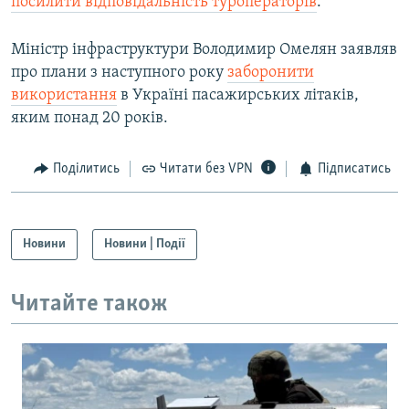
посилити відповідальність туроператорів
.
Міністр інфраструктури Володимир Омелян заявляв
про плани з наступного року
заборонити
використання
в Україні пасажирських літаків,
яким понад 20 років.
Поділитись
Читати без VPN
Підписатись
Новини
Новини | Події
Читайте також