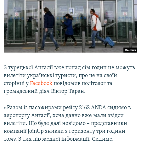
МУЛЬТИМЕДІА
ФОТО
СПЕЦПРОЄКТИ
ПОДКАСТИ
КРИМ РЕАЛІЇ
РУС
З турецької Анталії вже понад сім годин не можуть
вилетіти українські туристи, про це на своїй
УКР
сторінці у
Facebook
повідомив політолог та
КТАТ
громадський діяч Віктор Таран.
ДОЛУЧАЙСЯ!
«Разом із пасажирами рейсу 2162 ANDA сидимо в
аеропорту Анталії, хоча давно вже мали звідси
вилетіти. Що буде далі невідомо – представники
компанії JoinUp зникли з горизонту три години
тому. З тих пір жодної інформації. Сидимо,