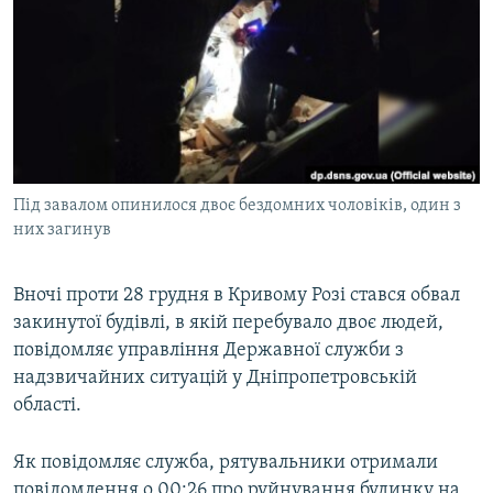
МУЛЬТИМЕДІА
ФОТО
СПЕЦПРОЄКТИ
ПОДКАСТИ
КРИМ РЕАЛІЇ
Під завалом опинилося двоє бездомних чоловіків, один з
РУС
них загинув
УКР
Вночі проти 28 грудня в Кривому Розі стався обвал
КТАТ
закинутої будівлі, в якій перебувало двоє людей,
повідомляє управління Державної служби з
ДОЛУЧАЙСЯ!
надзвичайних ситуацій у Дніпропетровській
області.
Як повідомляє служба, рятувальники отримали
повідомлення о 00:26 про руйнування будинку на