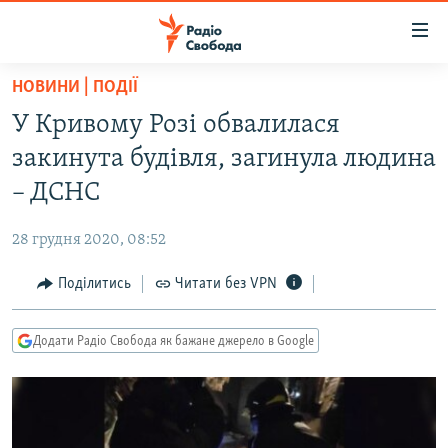
Доступність
посилання
Перейти
НОВИНИ | ПОДІЇ
до
РАДІО СВОБОДА – 70 РОКІВ
У Кривому Розі обвалилася
основного
ВСЕ ЗА ДОБУ
матеріалу
закинута будівля, загинула людина
СТАТТІ
Перейти
– ДСНС
до
ВІЙНА
ПОЛІТИКА
основної
28 грудня 2020, 08:52
РОСІЙСЬКА «ФІЛЬТРАЦІЯ»
ЕКОНОМІКА
навігації
Перейти
Поділитись
Читати без VPN
ДОНБАС.РЕАЛІЇ
СУСПІЛЬСТВО
до
КРИМ.РЕАЛІЇ
КУЛЬТУРА
пошуку
Додати Радіо Свобода як бажане джерело в Google
ТИ ЯК?
СПОРТ
СХЕМИ
УКРАЇНА
КИТАЙ.ВИКЛИКИ
СВІТ