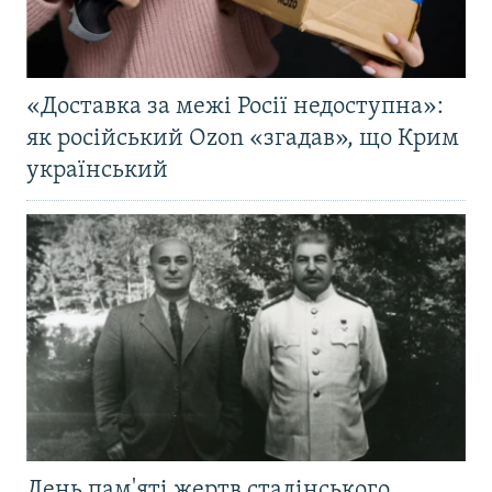
«Доставка за межі Росії недоступна»:
як російський Ozon «згадав», що Крим
український
День пам'яті жертв сталінського