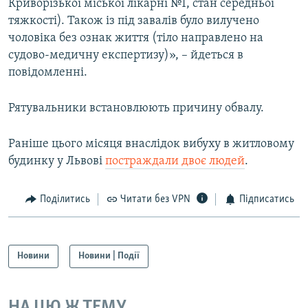
Криворізької міської лікарні №1, стан середньої
тяжкості). Також із під завалів було вилучено
чоловіка без ознак життя (тіло направлено на
судово-медичну експертизу)», – йдеться в
повідомленні.
Рятувальники встановлюють причину обвалу.
Раніше цього місяця внаслідок вибуху в житловому
будинку у Львові
постраждали двоє людей
.
Поділитись
Читати без VPN
Підписатись
Новини
Новини | Події
НА ЦЮ Ж ТЕМУ