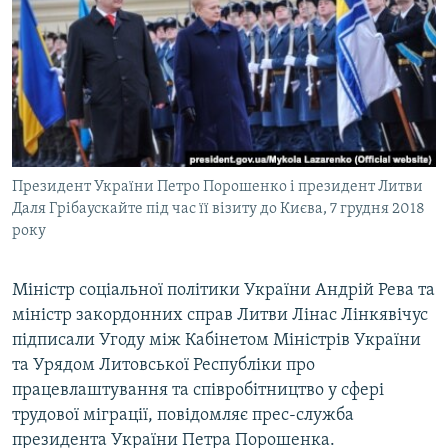
МУЛЬТИМЕДІА
ФОТО
СПЕЦПРОЄКТИ
ПОДКАСТИ
КРИМ РЕАЛІЇ
Президент України Петро Порошенко і президент Литви
РУС
Даля Грібаускайте під час її візиту до Києва, 7 грудня 2018
року
УКР
КТАТ
Міністр соціальної політики України Андрій Рева та
міністр закордонних справ Литви Лінас Лінкявічус
ДОЛУЧАЙСЯ!
підписали Угоду між Кабінетом Міністрів України
та Урядом Литовської Республіки про
працевлаштування та співробітництво у сфері
трудової міграції, повідомляє прес-служба
президента України Петра Порошенка.