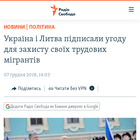
Доступність
посилання
Перейти
НОВИНИ | ПОЛІТИКА
до
РАДІО СВОБОДА – 70 РОКІВ
Україна і Литва підписали угоду
основного
ВСЕ ЗА ДОБУ
матеріалу
для захисту своїх трудових
СТАТТІ
Перейти
мігрантів
до
ВІЙНА
ПОЛІТИКА
основної
07 грудня 2018, 14:03
РОСІЙСЬКА «ФІЛЬТРАЦІЯ»
ЕКОНОМІКА
навігації
Перейти
Поділитись
Читати без VPN
ДОНБАС.РЕАЛІЇ
СУСПІЛЬСТВО
до
КРИМ.РЕАЛІЇ
КУЛЬТУРА
пошуку
Додати Радіо Свобода як бажане джерело в Google
ТИ ЯК?
СПОРТ
СХЕМИ
УКРАЇНА
КИТАЙ.ВИКЛИКИ
СВІТ