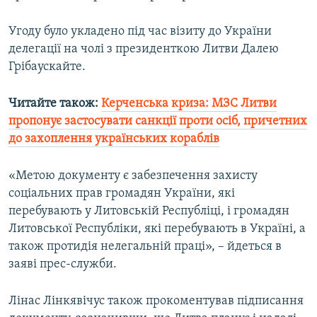
Усі сайти RFE/RL
Угоду було укладено під час візиту до України
делегації на чолі з президенткою Литви Далею
Грібаускайте.
Читайте також:
Керченська криза: МЗС Литви
пропонує застосувати санкції проти осіб, причетних
до захоплення українських кораблів​
«Метою документу є забезпечення захисту
соціальних прав громадян України, які
перебувають у Литовській Республіці, і громадян
Литовської Республіки, які перебувають в Україні, а
також протидія нелегальній праці», – йдеться в
заяві прес-служби.
Лінас Лінкявічус також прокоментував підписання