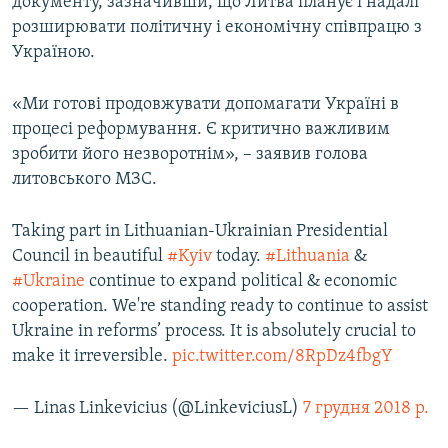
документу, зазначивши, що Литва планує і надалі
розширювати політичну і економічну співпрацю з
Україною.
«Ми готові продовжувати допомагати Україні в
процесі реформування. Є критично важливим
зробити його незворотнім», – заявив голова
литовського МЗС.
Taking part in Lithuanian-Ukrainian Presidential
Council in beautiful
#Kyiv
today.
#Lithuania
&
#Ukraine
continue to expand political & economic
cooperation. We're standing ready to continue to assist
Ukraine in reforms’ process. It is absolutely crucial to
make it irreversible.
pic.twitter.com/8RpDz4fbgY
— Linas Linkevicius (@LinkeviciusL)
7 грудня 2018 р.