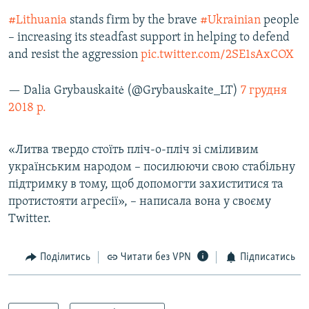
#Lithuania
stands firm by the brave
#Ukrainian
people
– increasing its steadfast support in helping to defend
and resist the aggression
pic.twitter.com/2SE1sAxCOX
— Dalia Grybauskaitė (@Grybauskaite_LT)
7 грудня
2018 р.
«Литва твердо стоїть пліч-о-пліч зі сміливим
українським народом – посилюючи свою стабільну
підтримку в тому, щоб допомогти захиститися та
протистояти агресії», – написала вона у своєму
Twitter.
Поділитись
Читати без VPN
Підписатись