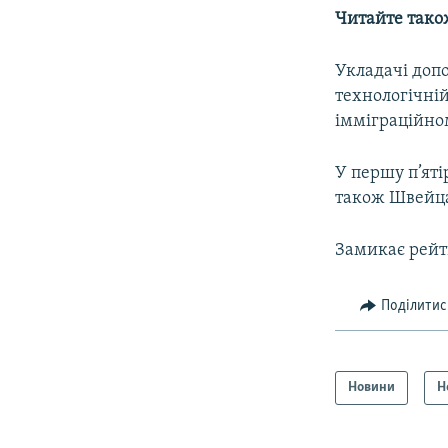
Читайте тако
Укладачі допо
технологічні
імміграційно
У першу п’ят
також Швейцар
Замикає рейт
Поділитис
Новини
Н