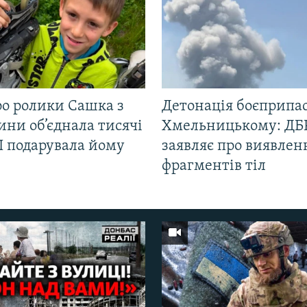
ро ролики Сашка з
Детонація боєприпас
ни об’єднала тисячі
Хмельницькому: ДБ
І подарувала йому
заявляє про виявлен
фрагментів тіл