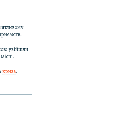
риятливому
приємств.
кою увійшли
місці.
а
криза
.