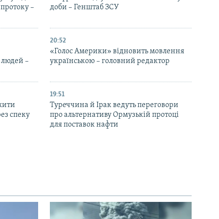
протоку –
доби – Генштаб ЗСУ
20:52
«Голос Америки» відновить мовлення
 людей –
українською – головний редактор
19:51
жити
Туреччина й Ірак ведуть переговори
ез спеку
про альтернативу Ормузькій протоці
для поставок нафти