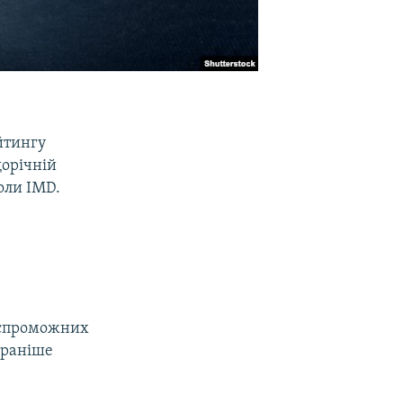
йтингу
щорічній
оли IMD.
оспроможних
 раніше