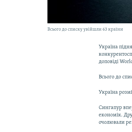
Всього до списку увійшли 63 країни
Україна підня
конкурентоспр
доповіді Worl
Всього до спи
Україна розм
Сингапур впе
економік. Дру
очолювали рей