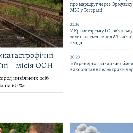
про маршрут через Ормузьку 
МЗС у Тегерані
21:36
У Краматорську і Слов’янську
залишаються понад 83 тисячі
влада
«катастрофічні
20:23
«Укренерго» закликає обме
їні – місія ООН
використання електрики чер
серед цивільних осіб
ла на 60 %»