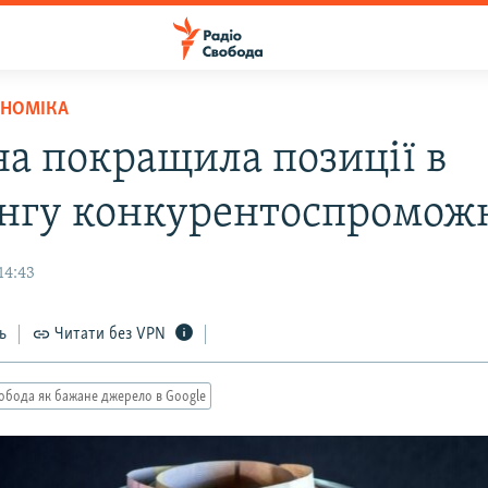
ОНОМІКА
на покращила позиції в
нгу конкурентоспроможн
14:43
ь
Читати без VPN
обода як бажане джерело в Google