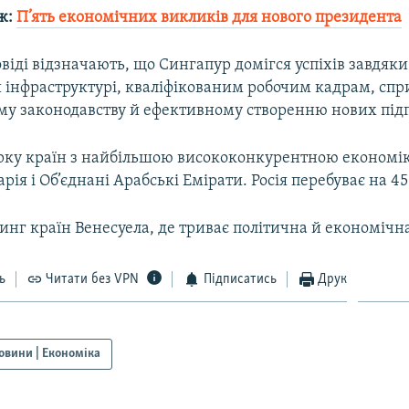
ж:
П’ять економічних викликів для нового президента
віді відзначають, що Сингапур домігся успіхів завдяки
й інфраструктурі, кваліфікованим робочим кадрам, сп
му законодавству й ефективному створенню нових під
ірку країн з найбільшою висококонкурентною економі
ія і Об’єднані Арабські Емірати. Росія перебуває на 45 
инг країн Венесуела, де триває політична й економічн
ь
Читати без VPN
Підписатись
Друк
овини | Економіка