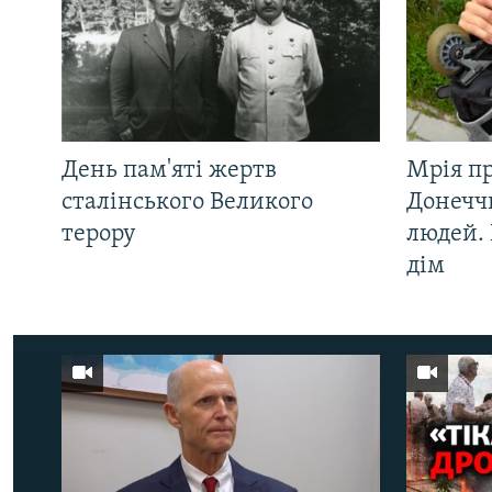
День пам'яті жертв
Мрія п
сталінського Великого
Донеччи
терору
людей. 
дім