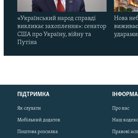
«Український народ справді
Нова неб
викликає захоплення»: сенатор
виживає
США про Україну, війну та
ударами 
Путіна
КРИМ РЕАЛІЇ
РУС
ПІДТРИМКА
ІНФОРМА
УКР
КТАТ
Як слухати
Про нас
Мобільний додаток
Наш кодек
ДОЛУЧАЙСЯ!
Поштова розсилка
Правові ас