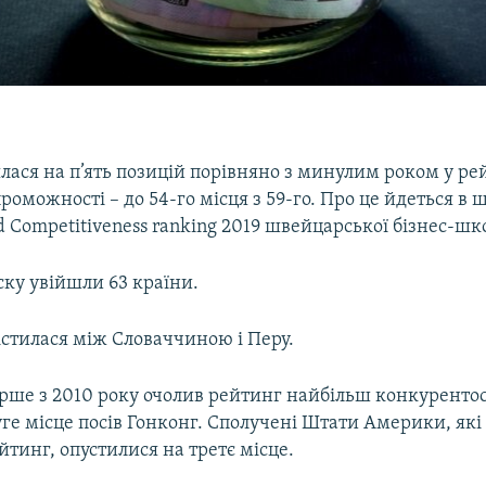
лася на п’ять позицій порівняно з минулим роком у ре
оможності – до 54-го місця з 59-го. Про це йдеться в 
d Competitiveness ranking 2019 швейцарської бізнес-шк
ску увійшли 63 країни.
істилася між Словаччиною і Перу.
рше з 2010 року очолив рейтинг найбільш конкурент
ге місце посів Гонконг. Сполучені Штати Америки, які
тинг, опустилися на третє місце.