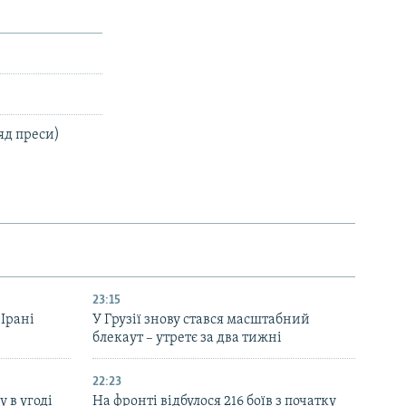
яд преси)
23:15
 Ірані
У Грузії знову стався масштабний
блекаут – утретє за два тижні
22:23
 в угоді
На фронті відбулося 216 боїв з початку