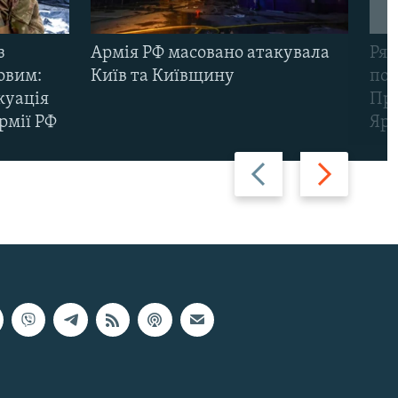
з
Армія РФ масовано атакувала
Рят
овим:
Київ та Київщину
пов
куація
Про
рмії РФ
Яр
Назад
Вперед