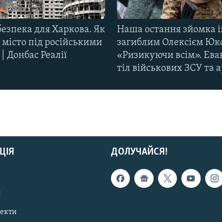
езпека для Харкова. Як
Наша остання зйомка і
 місто під російськими
загиблим Олексієм Юк
| Донбас Реалії
«Ризикуючи всім». Ева
тіл військових ЗСУ та а
ЦІЯ
ДОЛУЧАЙСЯ!
с
пекти