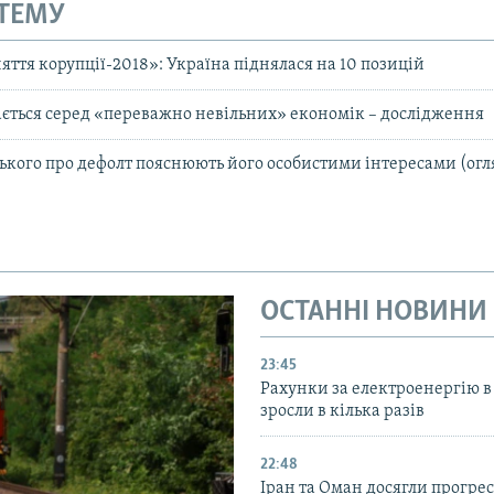
 ТЕМУ
яття корупції-2018»: Україна піднялася на 10 позицій
ється серед «переважно невільних» економік – дослідження
ького про дефолт пояснюють його особистими інтересами (огл
ОСТАННІ НОВИНИ
23:45
Рахунки за електроенергію в
зросли в кілька разів
22:48
Іран та Оман досягли прогресу