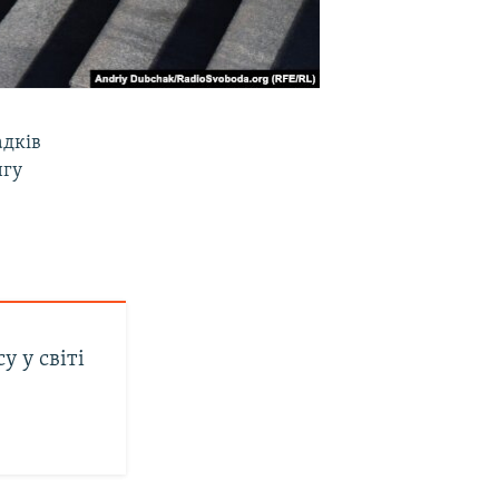
адків
нгу
у у світі