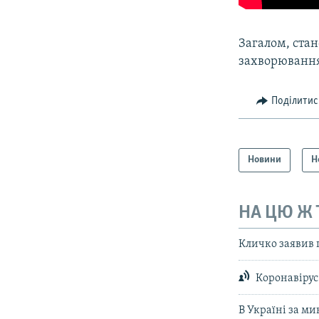
Загалом, стан
захворювання
Поділитис
Новини
Н
НА ЦЮ Ж
Кличко заявив 
Коронавірус 
В Україні за м