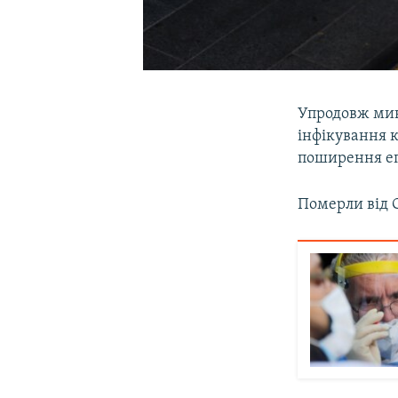
Упродовж мину
інфікування к
поширення еп
Померли від C