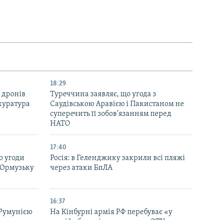
18:29
 дронів
Туреччина заявляє, що угода з
куратура
Саудівською Аравією і Пакистаном не
суперечить її зобов’язанням перед
НАТО
17:40
о угоди
Росія: в Геленджику закрили всі пляжі
 Ормузьку
через атаки БпЛА
16:37
 Румунією
На Кінбурні армія РФ перебуває «у