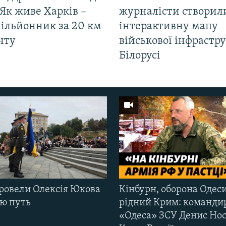
Як живе Харків –
журналісти створил
мільйонник за 20 км
інтерактивну мапу
нту
військової інфрастр
Білорусі
ровели Олексія Юкова
Кінбурн, оборона Одеси
ню путь
рідний Крим: команди
«Одеса» ЗСУ Денис Нос