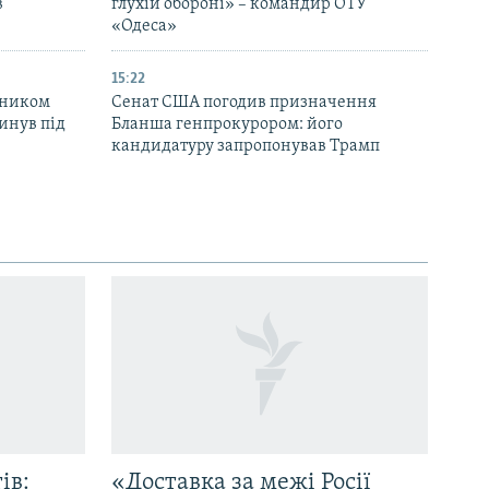
в
глухій обороні» – командир ОТУ
«Одеса»
15:22
вником
Сенат США погодив призначення
инув під
Бланша генпрокурором: його
кандидатуру запропонував Трамп
ів:
«Доставка за межі Росії