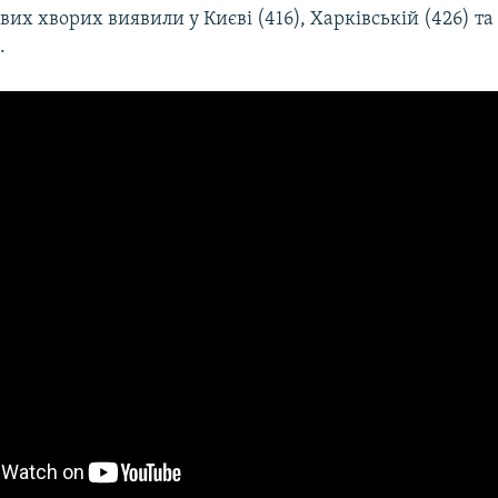
их хворих виявили у Києві (416), Харківській (426) та
.