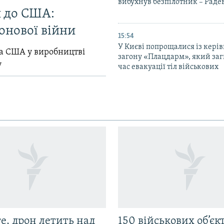
вибухнув безпілотник – Раде
и до США:
онової війни
15:54
У Києві попрощалися із кері
ла США у виробництві
загону «Плацдарм», який заг
у
час евакуації тіл військових
е, дрон летить над
150 військових об’єкт