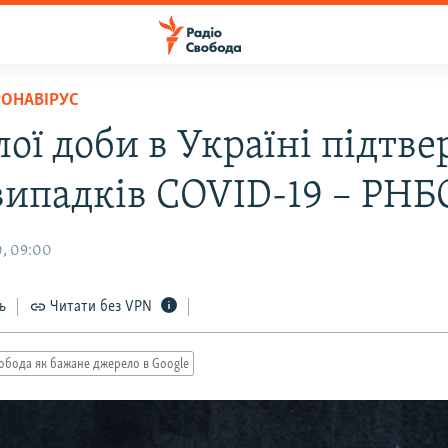
РОНАВІРУС
ої доби в Україні підтв
 випадків COVID-19 – РНБ
, 09:00
ь
Читати без VPN
обода як бажане джерело в Google