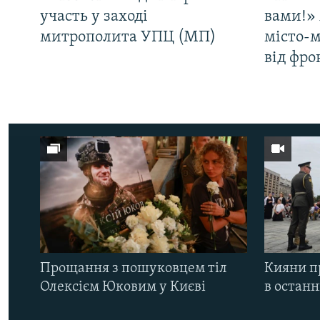
участь у заході
вами!» 
митрополита УПЦ (МП)
місто-
від фро
Прощання з пошуковцем тіл
Кияни п
Олексієм Юковим у Києві
в остан