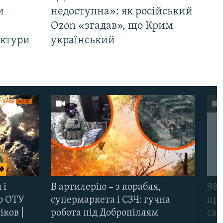
и
недоступна»: як російський
Ozon «згадав», що Крим
уктури
український
 і
В артилерію – з корабля,
98-
р ОТУ
супермаркета і СЗЧ: гучна
про
іков |
робота під Добропіллям
сві