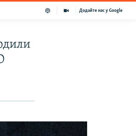
Додайте нас у Google
ердили
О