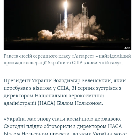
МУЛЬТИМЕДІА
ФОТО
СПЕЦПРОЄКТИ
ПОДКАСТИ
КРИМ РЕАЛІЇ
Ракета-носій середнього класу «Антарес» – найвідоміший
РУС
приклад кооперації України та США в космічній галузі
УКР
Президент України Володимир Зеленський, який
КТАТ
перебуває з візитом у США, 31 серпня зустрівся з
директором Національної аерокосмічної
ДОЛУЧАЙСЯ!
адміністрації (НАСА) Біллом Нельсоном.
«Україна має знову стати космічною державою.
Сьогодні плідно обговорили з директором НАСА
Біллом Нельсоном проєкти, до яких Україна може