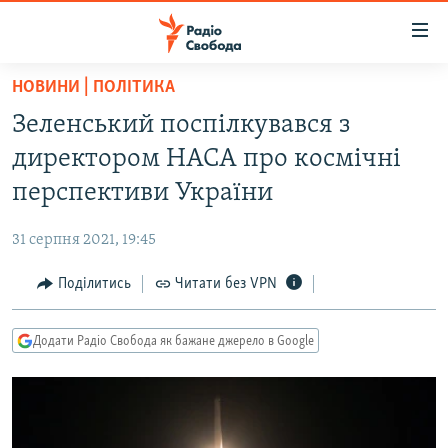
Доступність
посилання
Перейти
НОВИНИ | ПОЛІТИКА
до
РАДІО СВОБОДА – 70 РОКІВ
Зеленський поспілкувався з
основного
ВСЕ ЗА ДОБУ
матеріалу
директором НАСА про космічні
СТАТТІ
Перейти
перспективи України
до
ВІЙНА
ПОЛІТИКА
основної
31 серпня 2021, 19:45
РОСІЙСЬКА «ФІЛЬТРАЦІЯ»
ЕКОНОМІКА
навігації
Перейти
Поділитись
Читати без VPN
ДОНБАС.РЕАЛІЇ
СУСПІЛЬСТВО
до
КРИМ.РЕАЛІЇ
КУЛЬТУРА
пошуку
Додати Радіо Свобода як бажане джерело в Google
ТИ ЯК?
СПОРТ
СХЕМИ
УКРАЇНА
КИТАЙ.ВИКЛИКИ
СВІТ