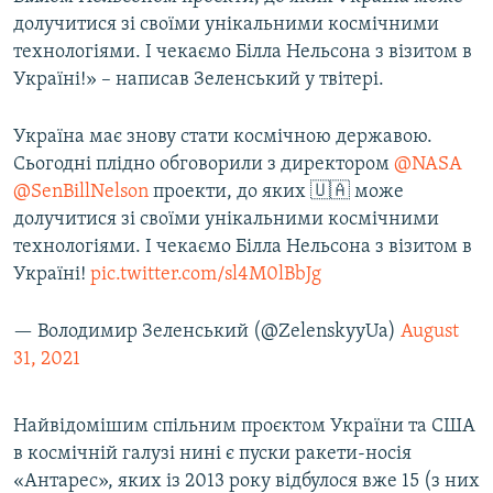
Усі сайти RFE/RL
долучитися зі своїми унікальними космічними
технологіями. І чекаємо Білла Нельсона з візитом в
Україні!» – написав Зеленський у твітері.
Україна має знову стати космічною державою.
Сьогодні плідно обговорили з директором
@NASA
@SenBillNelson
проекти, до яких 🇺🇦 може
долучитися зі своїми унікальними космічними
технологіями. І чекаємо Білла Нельсона з візитом в
Україні!
pic.twitter.com/sl4M0lBbJg
— Володимир Зеленський (@ZelenskyyUa)
August
31, 2021
Найвідомішим спільним проєктом України та США
в космічній галузі нині є пуски ракети-носія
«Антарес», яких із 2013 року відбулося вже 15 (з них