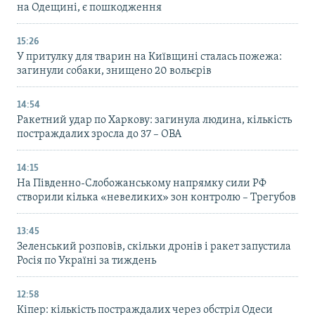
на Одещині, є пошкодження
15:26
У притулку для тварин на Київщині сталась пожежа:
загинули собаки, знищено 20 вольєрів
14:54
Ракетний удар по Харкову: загинула людина, кількість
постраждалих зросла до 37 – ОВА
14:15
На Південно-Слобожанському напрямку сили РФ
створили кілька «невеликих» зон контролю – Трегубов
13:45
Зеленський розповів, скільки дронів і ракет запустила
Росія по Україні за тиждень
12:58
Кіпер: кількість постраждалих через обстріл Одеси