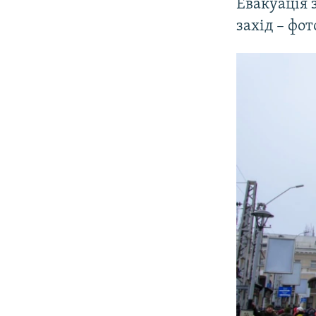
Евакуація 
захід – фо