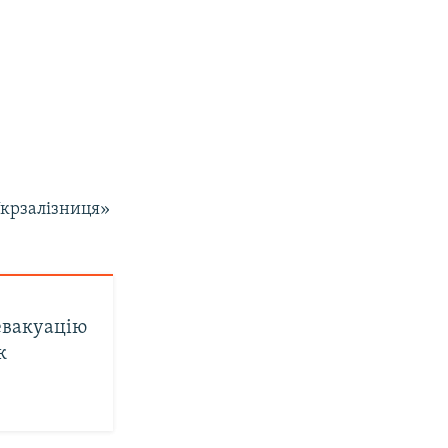
Укрзалізниця»
евакуацію
к