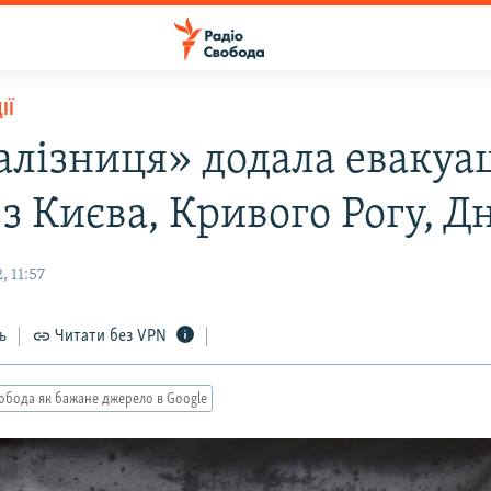
ІЇ
алізниця» додала евакуа
з Києва, Кривого Рогу, Д
 11:57
ь
Читати без VPN
обода як бажане джерело в Google