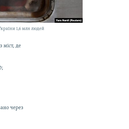
України 1,6 млн людей
з міст, де
0;
вано через