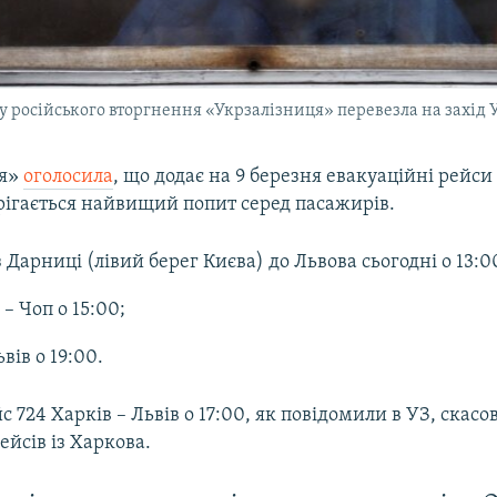
су російського вторгнення «Укрзалізниця» перевезла на захід 
ця»
оголосила
, що додає на 9 березня евакуаційні рейси 
ерігається найвищий попит серед пасажирів.
з Дарниці (лівий берег Києва) до Львова сьогодні о 13:0
– Чоп о 15:00;
вів о 19:00.
с 724 Харків – Львів о 17:00, як повідомили в УЗ, скасо
ейсів із Харкова.