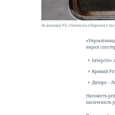
За даними УЗ, станом на 6 березня з ча
«Укрзалізни
наразі спост
Інтерсіті+ 
Кривий Ріг 
Дніпро – Ль
Натомість рей
насиченість р