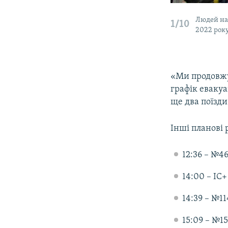
Людей на 
1/10
2022 рок
«Ми продовжу
графік евакуа
ще два поїзди
Інші планові р
12:36 – №4
14:00 – ІС+
14:39 – №11
15:09 – №15