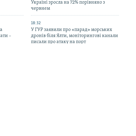
Україні зросла на 72% порівняно з
червнем
18:32
на
У ГУР заявили про «парад» морських
ати –
дронів біля Ялти, моніторингові канали
писали про атаку на порт
17:08
 РФ на
У Києві попрощалися із польським
об’єктів
волонтером, який загинув від удару РФ
у Харкові
16:33
дали через
Саудівська Аравія, Пакистан і
ькому
Туреччина підписали оборонну угоду
на тлі напруженості між США й Іраном