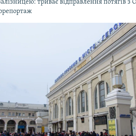
залізницею: триває відправлення потягів з 
торепортаж