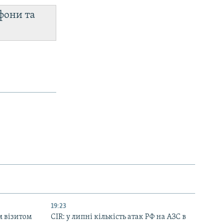
фони та
19:23
м візитом
CIR: у липні кількість атак РФ на АЗС в