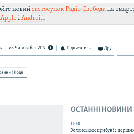
юйте новий
застосунок Радіо Свобода
на смарт
и
Apple
і
Android
.
ь
Читати без VPN
Підписатись
Друк
овини | Події
ОСТАННІ НОВИНИ
19:50
Зеленський прибув із перши