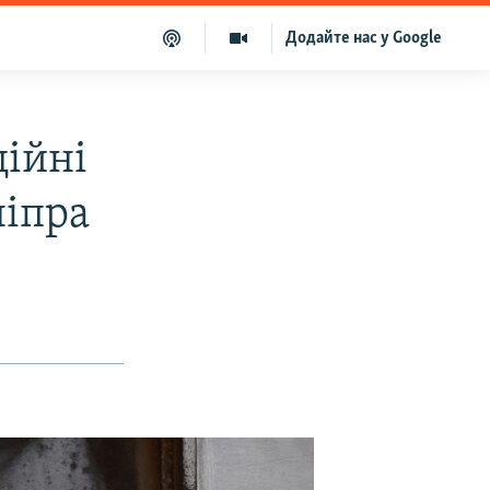
Додайте нас у Google
ційні
ніпра