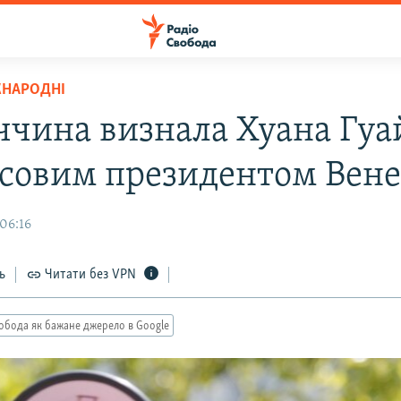
ЖНАРОДНІ
ччина визнала Хуана Гуа
совим президентом Вене
06:16
ь
Читати без VPN
обода як бажане джерело в Google