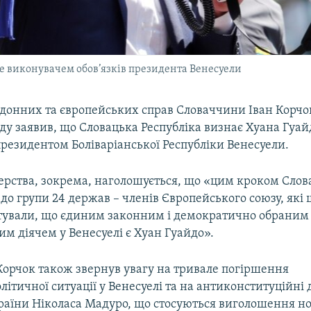
бе виконувачем обов’язків президента Венесуели
рдонних та європейських справ Словаччини Іван Корчок
ду заявив, що Словацька Республіка визнає Хуана Гуай
резидентом Боліваріанської Республіки Венесуели.
ерства, зокрема, наголошується, що «цим кроком Сло
до групи 24 держав – членів Європейського союзу, які
тували, що єдиним законним і демократично обраним
м діячем у Венесуелі є Хуан Гуайдо».
Корчок також звернув увагу на тривале погіршення
ітичної ситуації у Венесуелі та на антиконституційні д
раїни Ніколаса Мадуро, що стосуються виголошення н