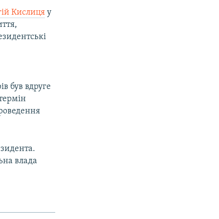
гій Кислиця
у
ття,
езидентські
ів був вдруге
термін
проведення
езидента.
ьна влада