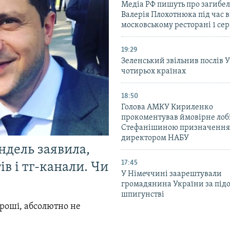
Медіа РФ пишуть про загибел
Валерія Плохотнюка під час в
московському ресторані 1 се
19:29
Зеленський звільнив послів 
чотирьох країнах
18:50
Голова АМКУ Кириленко
прокоментував ймовірне ло
Стефанішиною призначення
директором НАБУ
ндель заявила,
17:45
в і тг-канали. Чи
У Німеччині заарештували
громадянина України за під
шпигунстві
гроші, абсолютно не