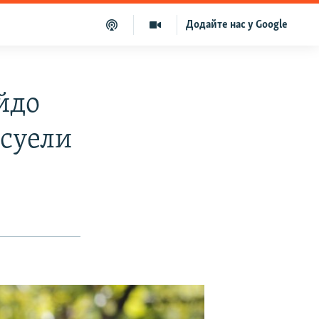
Додайте нас у Google
йдо
суели