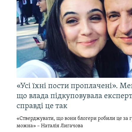
«Усі їхні пости проплачені». Ме
що влада підкуповувала експерті
справді це так
«Стверджувати, що вони блогери робили це за 
можна» – Наталія Лигачова