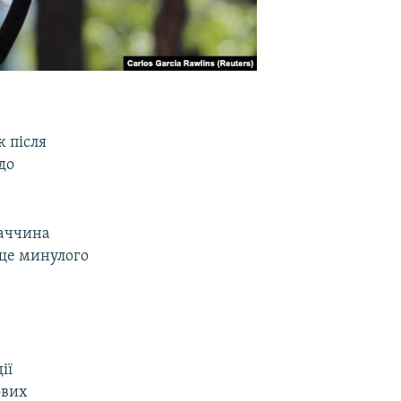
 після
до
ваччина
 ще минулого
ії
ових