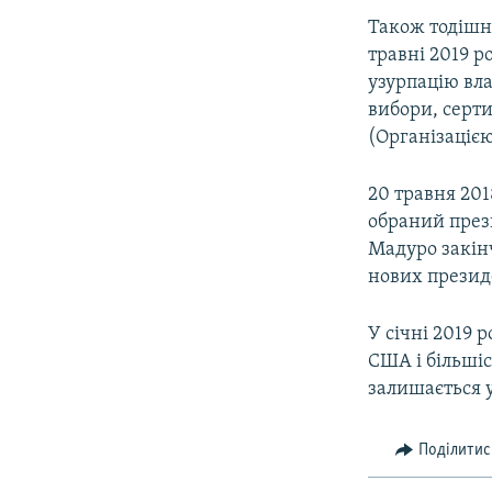
Також тодішн
травні 2019 
узурпацію вла
вибори, серт
(Організаціє
20 травня 201
обраний през
Мадуро закінч
нових презид
У січні 2019 
США і більшіс
залишається у
Поділитис