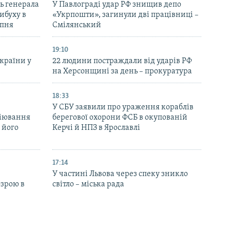
ь генерала
У Павлограді удар РФ знищив депо
ибуху в
«Укрпошти», загинули дві працівниці –
рпня
Смілянський
19:10
України у
22 людини постраждали від ударів РФ
на Херсонщині за день – прокуратура
18:33
У СБУ заявили про ураження кораблів
біювання
берегової охорони ФСБ в окупованій
 його
Керчі й НПЗ в Ярославлі
17:14
У частині Львова через спеку зникло
озрою в
світло – міська рада