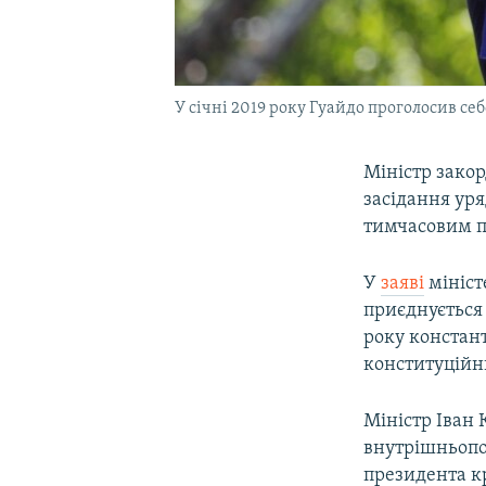
У січні 2019 року Гуайдо проголосив се
Міністр зако
засідання уря
тимчасовим п
У
заяві
мініст
приєднується 
року констан
конституційни
Міністр Іван 
внутрішньопол
президента к