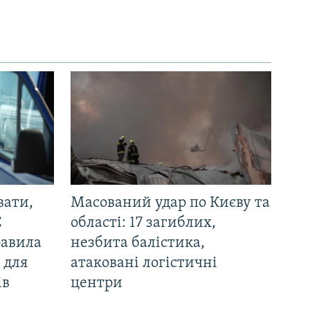
вати,
Масований удар по Києву та
С
області: 17 загиблих,
равила
незбита балістика,
 для
атаковані логістичні
ів
центри