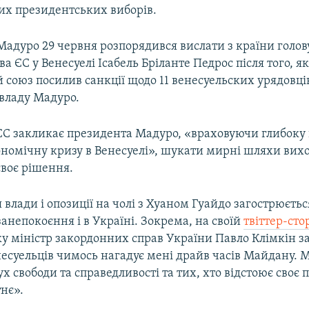
х президентських виборів.
адуро 29 червня розпорядився вислати з країни голов
а ЄС у Венесуелі Ісабель Бріланте Педрос після того, я
союз посилив санкції щодо 11 венесуельских урядовців
владу Мадуро.
С закликає президента Мадуро, «враховуючи глибоку 
номічну кризу в Венесуелі», шукати мирні шляхи вихо
своє рішення.
влади і опозиції на чолі з Хуаном Гуайдо загострюєтьс
непокоєння і в Україні. Зокрема, на своїй
твіттер-сто
ку міністр закордонних справ України Павло Клімкін 
несуельців чимось нагадує мені драйв часів Майдану. 
х свободи та справедливості та тих, хто відстоює своє 
нє».