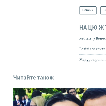
Новини
Н
НА ЦЮ Ж
Reuters: у Вене
Болівія заявил
Мадуро пропону
Читайте також