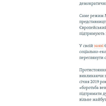
демократични
Саме режим М
представництв
Європейський 
підтримують 
У своїй
заяві
Є
соціально-еко
переглянути 
Протистояння 
викликаючи за
січня 2019 ро
«боротьба ве
підтримати ду
вільне майбут