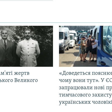
м'яті жертв
«Доведеться поясню
ького Великого
чому вони тут». У Є
запрацювали нові п
тимчасового захисту
українських чоловік