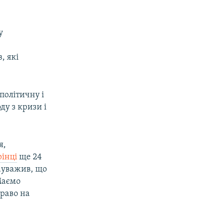
у
к
, які
політичну і
ду з кризи і
я,
рінці
ще 24
зауважив, що
Маємо
право на