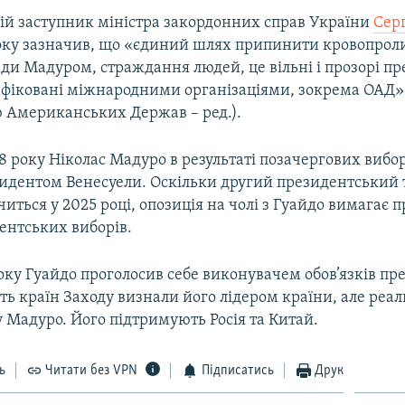
ій заступник міністра закордонних справ України
Сер
року зазначив, що «єдиний шлях припинити кровопроли
ди Мадуром, страждання людей, це вільні і прозорі пр
ифіковані міжнародними організаціями, зокрема ОАД»
ю Американських Держав – ред.).
8 року Ніколас Мадуро в результаті позачергових вибор
идентом Венесуели. Оскільки другий президентський 
иться у 2025 році, опозиція на чолі з Гуайдо вимагає 
ентських виборів.
року Гуайдо проголосив себе виконувачем обов’язків пр
ть країн Заходу визнали його лідером країни, але реал
 Мадуро. Його підтримують Росія та Китай.
ь
Читати без VPN
Підписатись
Друк