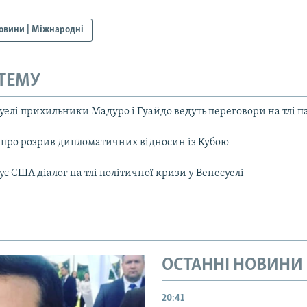
овини | Міжнародні
 ТЕМУ
суелі прихильники Мадуро і Гуайдо ведуть переговори на тлі п
а про розрив дипломатичних відносин із Кубою
є США діалог на тлі політичної кризи у Венесуелі
ОСТАННІ НОВИНИ
20:41