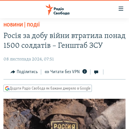
Доступність
посилання
Перейти
НОВИНИ | ПОДІЇ
до
РАДІО СВОБОДА – 70 РОКІВ
Росія за добу війни втратила понад
основного
ВСЕ ЗА ДОБУ
матеріалу
1500 солдатів – Генштаб ЗСУ
СТАТТІ
Перейти
до
08 листопада 2024, 07:51
ВІЙНА
ПОЛІТИКА
основної
РОСІЙСЬКА «ФІЛЬТРАЦІЯ»
Поділитись
Читати без VPN
ЕКОНОМІКА
навігації
Перейти
ДОНБАС.РЕАЛІЇ
СУСПІЛЬСТВО
до
Додати Радіо Свобода як бажане джерело в Google
КРИМ.РЕАЛІЇ
КУЛЬТУРА
пошуку
ТИ ЯК?
СПОРТ
СХЕМИ
УКРАЇНА
ПРИАЗОВ’Я
СВІТ