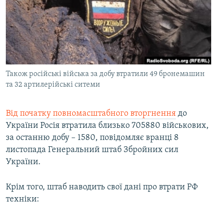
КИТАЙ.ВИКЛИКИ
МУЛЬТИМЕДІА
ФОТО
СПЕЦПРОЄКТИ
Також російські війська за добу втратили 49 бронемашин
ПОДКАСТИ
та 32 артилерійські ситеми
КРИМ РЕАЛІЇ
Від початку повномасштабного вторгнення
до
РУС
України Росія втратила близько 705880 військових,
УКР
за останню добу – 1580, повідомляє вранці 8
листопада Генеральний штаб Збройних сил
КТАТ
України.
ДОЛУЧАЙСЯ!
Крім того, штаб наводить свої дані про втрати РФ
техніки: