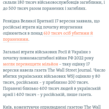
склали 180 тисяч військовослужбовців загиблими, і
до 500 тисяч разом поранених і загиблих.
Розвідка Великої Британії 17 вересня заявила, що
російські втрати від початку вторгнення
оцінюються в понад
610 тисяч осіб убитими й
пораненими
.
Загальні втрати військових Росії й України з
початку повномасштабної війни РФ 2022 року
могли перевищити мільйон
– таку оцінку 17
вересня навела газета The Wall Street Journal. Число
вбитих українських військових WSJ оцінило у 80
тисяч, російських – у приблизно 200 тисяч.
Поранені близько 400 тисяч людей в українській
армії і 400 тисяч – у російській, пише газета.
Київ, коментуючи оприлюднені газетою The Wall