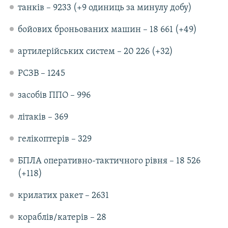
танків – 9233 (+9 одиниць за минулу добу)
Усі сайти RFE/RL
бойових броньованих машин – 18 661 (+49)
артилерійських систем – 20 226 (+32)
РСЗВ – 1245
засобів ППО – 996
літаків – 369
гелікоптерів – 329
БПЛА оперативно-тактичного рівня – 18 526
(+118)
крилатих ракет – 2631
кораблів/катерів – 28