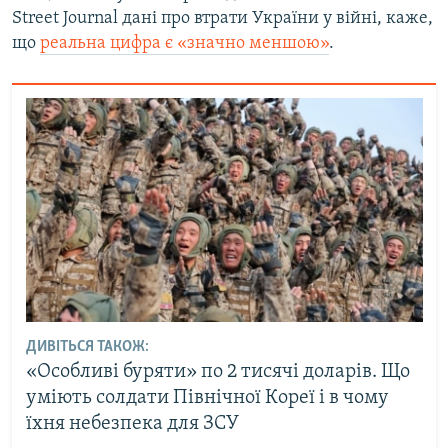
Street Journal дані про втрати України у війні, каже,
що
реальна цифра є «значно меншою»
.
ДИВІТЬСЯ ТАКОЖ:
«Особливі буряти» по 2 тисячі доларів. Що
уміють солдати Північної Кореї і в чому
їхня небезпека для ЗСУ